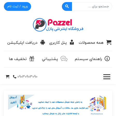
ورود / ثبت نام
پازل
همه محصولات
پنل کاربری
دریافت اپلیکیشن
راهنمای سیستم
پشتيباني
تخفیف ها
09030903090