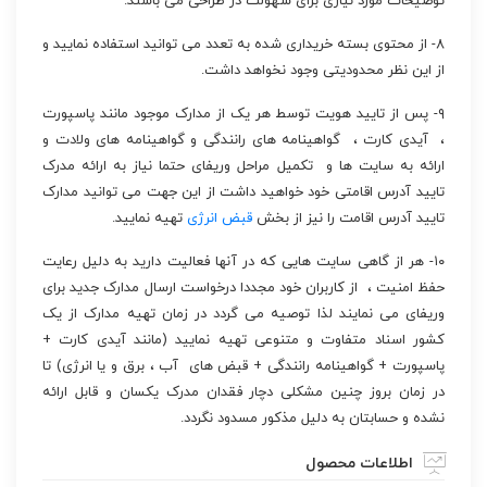
توضیحات مورد نیازی برای سهولت در طراحی می باشند.
۸- از محتوی بسته خریداری شده به تعدد می توانید استفاده نمایید و
از این نظر محدودیتی وجود نخواهد داشت.
۹- پس از تایید هویت توسط هر یک از مدارک موجود مانند پاسپورت
، آیدی کارت ، گواهینامه های رانندگی و گواهینامه های ولادت و
ارائه به سایت ها و تکمیل مراحل وریفای حتما نیاز به ارائه مدرک
تایید آدرس اقامتی خود خواهید داشت از این جهت می توانید مدارک
تایید آدرس اقامت را نیز از بخش
قبض انرژی
تهیه نمایید.
۱۰- هر از گاهی سایت هایی که در آنها فعالیت دارید به دلیل رعایت
حفظ امنیت ، از کاربران خود مجددا درخواست ارسال مدارک جدید برای
وریفای می نمایند لذا توصیه می گردد در زمان تهیه مدارک از یک
کشور اسناد متفاوت و متنوعی تهیه نمایید (مانند آیدی کارت +
پاسپورت + گواهینامه رانندگی + قبض های آب ، برق و یا انرژی) تا
در زمان بروز چنین مشکلی دچار فقدان مدرک یکسان و قابل ارائه
نشده و حسابتان به دلیل مذکور مسدود نگردد.
اطلاعات محصول