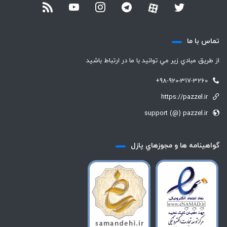
تماس با ما
از طريق مبادي زير مي توانيد با ما در ارتباط باشيد
+98-920-317-3260
https://pazzel.ir
support (@) pazzel.ir
گواهينامه ها و مجوزهاي پازل