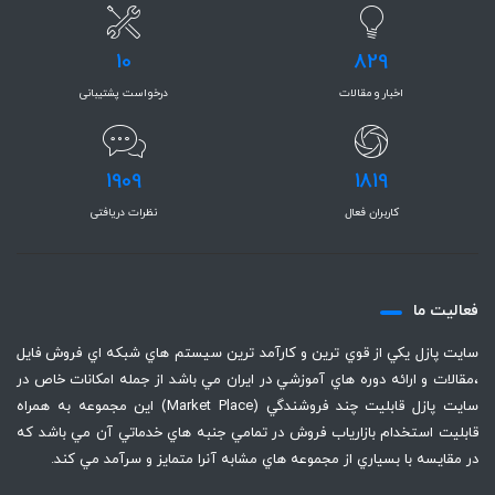
10
829
اخبار و مقالات
درخواست پشتیبانی
1909
1819
کاربران فعال
نظرات دریافتی
فعاليت ما
سايت پازل يكي از قوي ترين و كارآمد ترين سيستم هاي شبكه اي فروش فايل
،‌مقالات و ارائه دوره هاي آموزشي در ايران مي باشد از جمله امكانات خاص در
سايت پازل قابليت چند فروشندگي (Market Place) اين مجموعه به همراه
قابليت استخدام بازارياب فروش در تمامي جنبه هاي خدماتي آن مي باشد كه
در مقايسه با بسياري از مجموعه هاي مشابه آنرا متمايز و سرآمد مي كند.