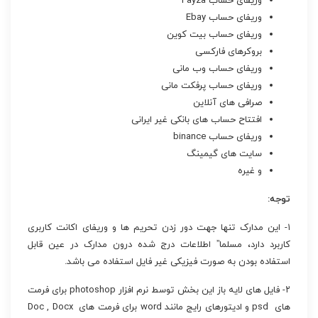
وریفای حساب Payza
وریفای حساب Ebay
وریفای حساب بیت کوین
بروکرهای فارکسی
وریفای حساب وب مانی
وریفای حساب پرفکت مانی
صرافی های آنلاین
افتتاح حساب های بانکی غیر ایرانی
وریفای حساب binance
سایت های گیمینگ
و غیره
توجه:
۱- این مدارک تنها جهت دور زدن تحریم ها و وریفای اکانت کاربری
کاربرد دارد، مسلما” اطلاعات درج شده درون مدارک در عین قابل
استفاده بودن به صورت فیزیکی غیر فایل استفاده می باشد.
۲- فایل های لایه باز این بخش توسط نرم افزار photoshop برای فرمت
های psd و ادیتورهای رایج مانند word برای فرمت های Doc , Docx