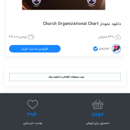
دانلود نمودار Church Organizational Chart
249 نمایش
تومان
37,000
pazzel
افزودن به سبد خرید
3114
8656
محصول برای فروش
رضایت خریداران