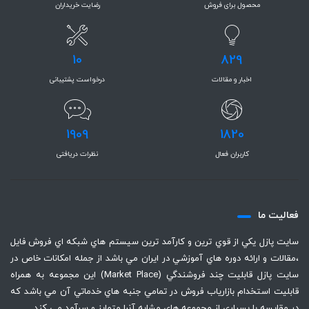
محصول برای فروش
رضایت خریداران
10
829
اخبار و مقالات
درخواست پشتیبانی
1909
1820
کاربران فعال
نظرات دریافتی
فعاليت ما
سايت پازل يكي از قوي ترين و كارآمد ترين سيستم هاي شبكه اي فروش فايل
،‌مقالات و ارائه دوره هاي آموزشي در ايران مي باشد از جمله امكانات خاص در
سايت پازل قابليت چند فروشندگي (Market Place) اين مجموعه به همراه
قابليت استخدام بازارياب فروش در تمامي جنبه هاي خدماتي آن مي باشد كه
در مقايسه با بسياري از مجموعه هاي مشابه آنرا متمايز و سرآمد مي كند.