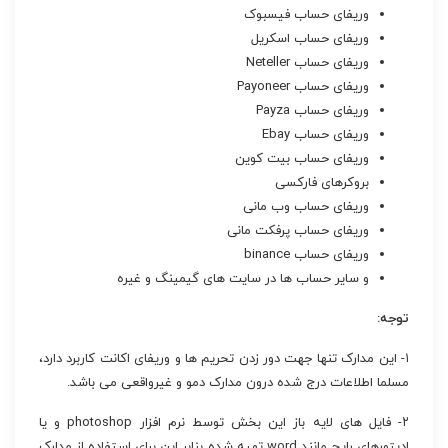
وریفای حساب فیسبوک
وریفای حساب اسکریل
وریفای حساب Neteller
وریفای حساب Payoneer
وریفای حساب Payza
وریفای حساب Ebay
وریفای حساب بیت کوین
بروکرهای فارکسی
وریفای حساب وب مانی
وریفای حساب پرفکت مانی
وریفای حساب binance
و سایر حساب ها در سایت های گیمینگ و غیره
توجه:
۱- این مدارک تنها جهت دور زدن تحریم ها و وریفای اکانت کاربرد دارد،
مسلما اطلاعات درج شده درون مدارک دمو و غیرواقعی می باشد.
۲- فایل های لایه باز این بخش توسط نرم افزار photoshop و یا
ادیتورهای رایج مانند word تهیه شده بنابر این برای استفاده از مدارک