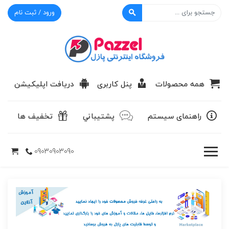
ورود / ثبت نام
پازل
همه محصولات
پنل کاربری
دریافت اپلیکیشن
راهنمای سیستم
پشتيباني
تخفیف ها
09030903090