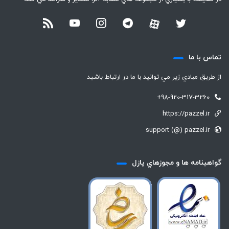
تماس با ما
از طريق مبادي زير مي توانيد با ما در ارتباط باشيد
+98-920-317-3260
https://pazzel.ir
support (@) pazzel.ir
گواهينامه ها و مجوزهاي پازل