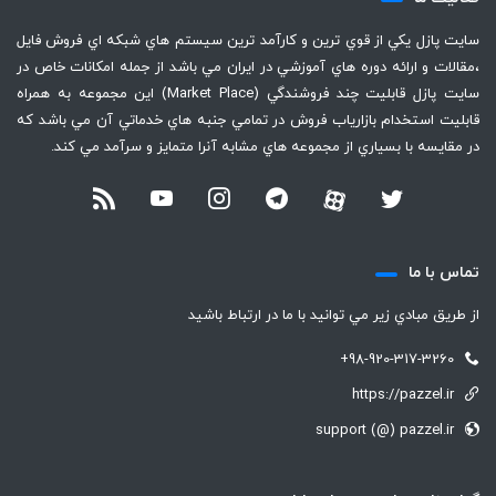
سايت پازل يكي از قوي ترين و كارآمد ترين سيستم هاي شبكه اي فروش فايل
،‌مقالات و ارائه دوره هاي آموزشي در ايران مي باشد از جمله امكانات خاص در
سايت پازل قابليت چند فروشندگي (Market Place) اين مجموعه به همراه
قابليت استخدام بازارياب فروش در تمامي جنبه هاي خدماتي آن مي باشد كه
در مقايسه با بسياري از مجموعه هاي مشابه آنرا متمايز و سرآمد مي كند.
تماس با ما
از طريق مبادي زير مي توانيد با ما در ارتباط باشيد
+98-920-317-3260
https://pazzel.ir
support (@) pazzel.ir