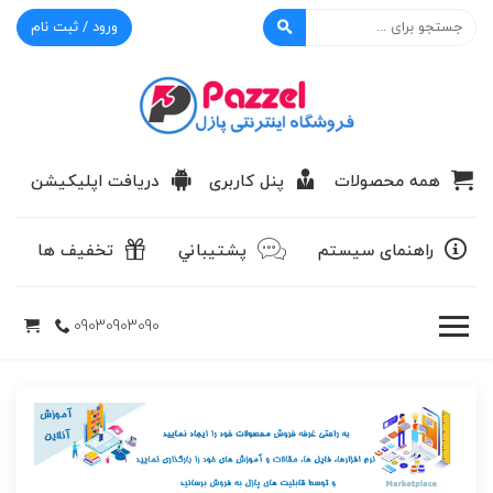
ورود / ثبت نام
پازل
همه محصولات
پنل کاربری
دریافت اپلیکیشن
راهنمای سیستم
پشتيباني
تخفیف ها
09030903090