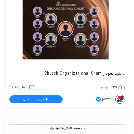
دانلود نمودار Church Organizational Chart
249 نمایش
تومان
37,000
pazzel
افزودن به سبد خرید