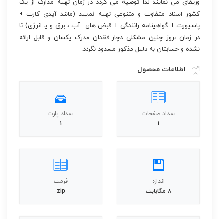
وریفای می نمایند لذا توصیه می گردد در زمان تهیه مدارک از یک
کشور اسناد متفاوت و متنوعی تهیه نمایید (مانند آیدی کارت +
پاسپورت + گواهینامه رانندگی + قبض های آب ، برق و یا انرژی) تا
در زمان بروز چنین مشکلی دچار فقدان مدرک یکسان و قابل ارائه
نشده و حسابتان به دلیل مذکور مسدود نگردد.
اطلاعات محصول
تعداد صفحات
تعداد پارت
1
1
اندازه
فرمت
8 مگابایت
zip