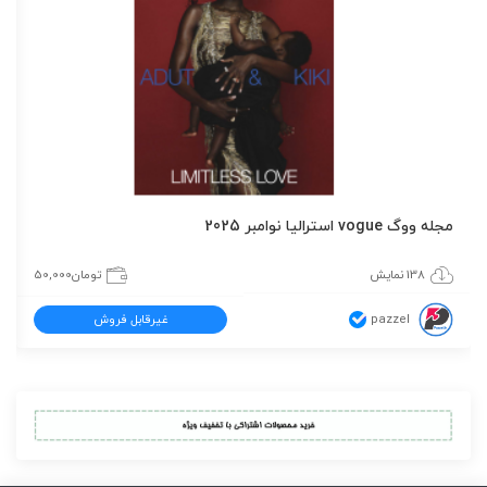
مجله ووگ vogue استرالیا نوامبر 2025
138 نمایش
تومان
50,000
pazzel
غیرقابل فروش