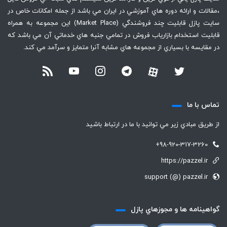
،‌مقالات و ارائه دوره هاي آموزشي در ايران مي باشد از جمله امكانات خاص در
سايت پازل قابليت چند فروشندگي (Market Place) اين مجموعه به همراه
قابليت استخدام بازارياب فروش در تمامي جنبه هاي خدماتي آن مي باشد كه
در مقايسه با بسياري از مجموعه هاي مشابه آنرا متمايز و سرآمد مي كند.
تماس با ما
از طريق مبادي زير مي توانيد با ما در ارتباط باشيد
+98-920-317-3260
https://pazzel.ir
support (@) pazzel.ir
گواهينامه ها و مجوزهاي پازل