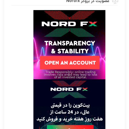
عضویت در بروکر Nordfx