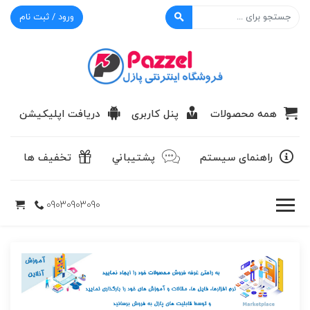
ورود / ثبت نام
پازل
همه محصولات
پنل کاربری
دریافت اپلیکیشن
راهنمای سیستم
پشتيباني
تخفیف ها
09030903090