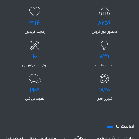
3114
8656
محصول برای فروش
رضایت خریداران
10
829
اخبار و مقالات
درخواست پشتیبانی
1909
1820
کاربران فعال
نظرات دریافتی
فعاليت ما
سايت پازل يكي از قوي ترين و كارآمد ترين سيستم هاي شبكه اي فروش فايل