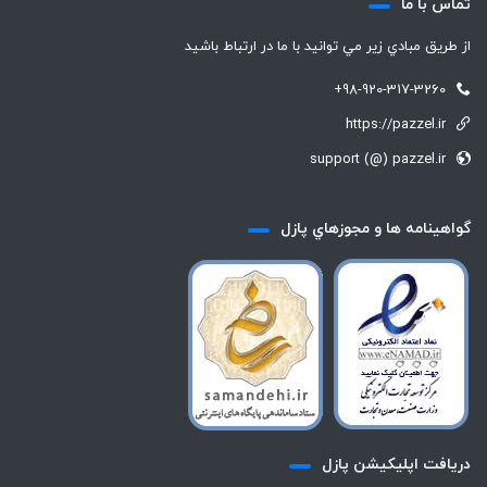
تماس با ما
از طريق مبادي زير مي توانيد با ما در ارتباط باشيد
+98-920-317-3260
https://pazzel.ir
support (@) pazzel.ir
گواهينامه ها و مجوزهاي پازل
دريافت اپليكيشن پازل