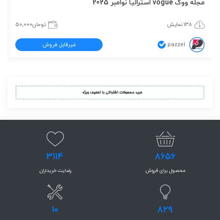
مجله ووگ vogue استرالیا نوامبر 2025
138 نمایش
تومان
50,000
pazzel
غیرقابل فروش
3114
8656
محصول برای فروش
رضایت خریداران
10
829