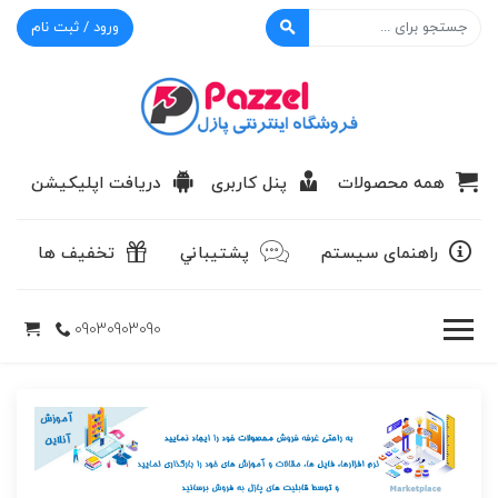
ورود / ثبت نام
پازل
همه محصولات
پنل کاربری
دریافت اپلیکیشن
راهنمای سیستم
پشتيباني
تخفیف ها
09030903090