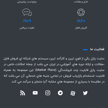
اخبار و مقالات
درخواست پشتیبانی
1909
1820
کاربران فعال
نظرات دریافتی
فعاليت ما
سايت پازل يكي از قوي ترين و كارآمد ترين سيستم هاي شبكه اي فروش فايل
،‌مقالات و ارائه دوره هاي آموزشي در ايران مي باشد از جمله امكانات خاص در
سايت پازل قابليت چند فروشندگي (Market Place) اين مجموعه به همراه
قابليت استخدام بازارياب فروش در تمامي جنبه هاي خدماتي آن مي باشد كه
در مقايسه با بسياري از مجموعه هاي مشابه آنرا متمايز و سرآمد مي كند.