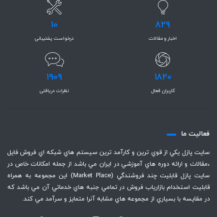
10
829
اخبار و مقالات
درخواست پشتیبانی
1909
1820
کاربران فعال
نظرات دریافتی
فعاليت ما
سايت پازل يكي از قوي ترين و كارآمد ترين سيستم هاي شبكه اي فروش فايل
،‌مقالات و ارائه دوره هاي آموزشي در ايران مي باشد از جمله امكانات خاص در
سايت پازل قابليت چند فروشندگي (Market Place) اين مجموعه به همراه
قابليت استخدام بازارياب فروش در تمامي جنبه هاي خدماتي آن مي باشد كه
در مقايسه با بسياري از مجموعه هاي مشابه آنرا متمايز و سرآمد مي كند.