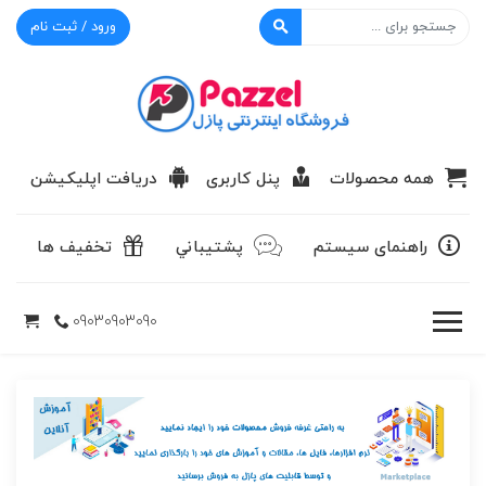
ورود / ثبت نام
پازل
همه محصولات
پنل کاربری
دریافت اپلیکیشن
راهنمای سیستم
پشتيباني
تخفیف ها
09030903090