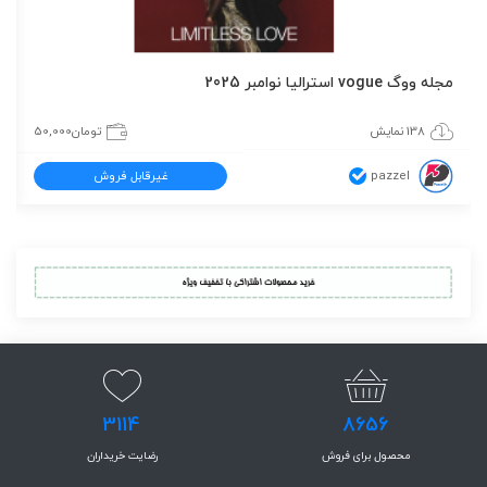
مجله ووگ vogue استرالیا نوامبر 2025
138 نمایش
تومان
50,000
pazzel
غیرقابل فروش
3114
8656
محصول برای فروش
رضایت خریداران