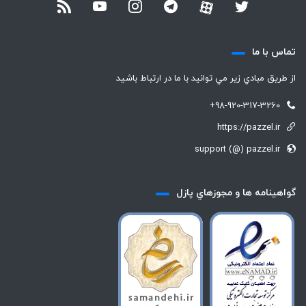
تماس با ما
از طريق مبادي زير مي توانيد با ما در ارتباط باشيد
+98-920-317-3260
https://pazzel.ir
support (@) pazzel.ir
گواهينامه ها و مجوزهاي پازل