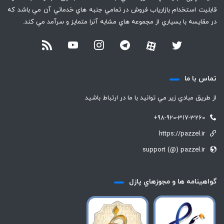
قابليت استخدام بازارياب فروش در تمامي جنبه هاي خدماتي آن مي باشد كه
در مقايسه با بسياري از مجموعه هاي مشابه آنرا متمايز و سرآمد مي كند.
تماس با ما
از طريق مبادي زير مي توانيد با ما در ارتباط باشيد
+98-920-317-3260
https://pazzel.ir
support (@) pazzel.ir
گواهينامه ها و مجوزهاي پازل