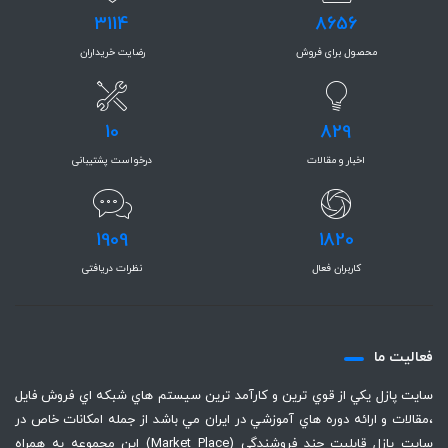
3114
8656
محصول برای فروش
رضایت خریداران
10
829
اخبار و مقالات
درخواست پشتیبانی
1909
1820
کاربران فعال
نظرات دریافتی
فعاليت ما
سايت پازل يكي از قوي ترين و كارآمد ترين سيستم هاي شبكه اي فروش فايل
،‌مقالات و ارائه دوره هاي آموزشي در ايران مي باشد از جمله امكانات خاص در
سايت پازل قابليت چند فروشندگي (Market Place) اين مجموعه به همراه