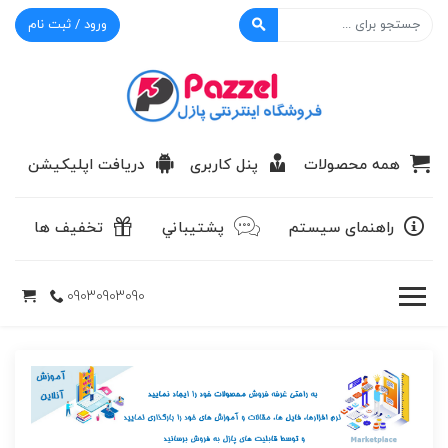
ورود / ثبت نام
پازل
همه محصولات
پنل کاربری
دریافت اپلیکیشن
راهنمای سیستم
پشتيباني
تخفیف ها
09030903090