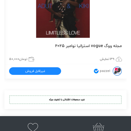
مجله ووگ vogue استرالیا نوامبر 2025
139 نمایش
تومان
50,000
pazzel
غیرقابل فروش