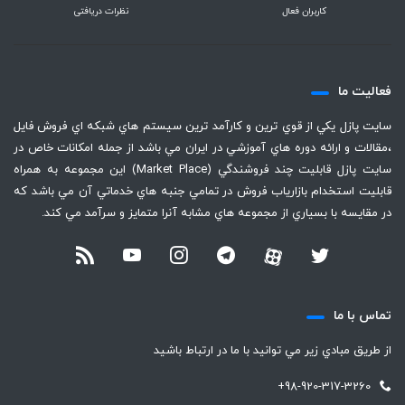
کاربران فعال
نظرات دریافتی
فعاليت ما
سايت پازل يكي از قوي ترين و كارآمد ترين سيستم هاي شبكه اي فروش فايل
،‌مقالات و ارائه دوره هاي آموزشي در ايران مي باشد از جمله امكانات خاص در
سايت پازل قابليت چند فروشندگي (Market Place) اين مجموعه به همراه
قابليت استخدام بازارياب فروش در تمامي جنبه هاي خدماتي آن مي باشد كه
در مقايسه با بسياري از مجموعه هاي مشابه آنرا متمايز و سرآمد مي كند.
تماس با ما
از طريق مبادي زير مي توانيد با ما در ارتباط باشيد
+98-920-317-3260