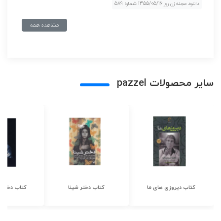
دانلود مجله زن روز 1355/05/16 شماره 589
مشاهده همه
سایر محصولات pazzel
کتاب دیروزی های ما
کتاب دختر شینا
کتاب دختر ش