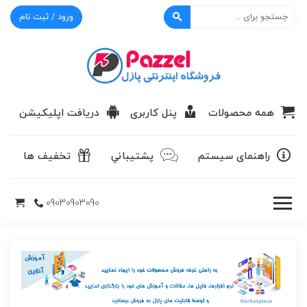
ورود / ثبت نام
پازل
همه محصولات
پنل کاربری
دریافت اپلیکیشن
راهنمای سیستم
پشتيباني
تخفیف ها
09030903090