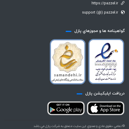
https://pazzel.ir
support (@) pazzel.ir
گواهينامه ها و مجوزهاي پازل
دريافت اپليكيشن پازل
© تمامي حقوق مادي و معنوي اين سايت متعلق به شركت پازل مي باشد