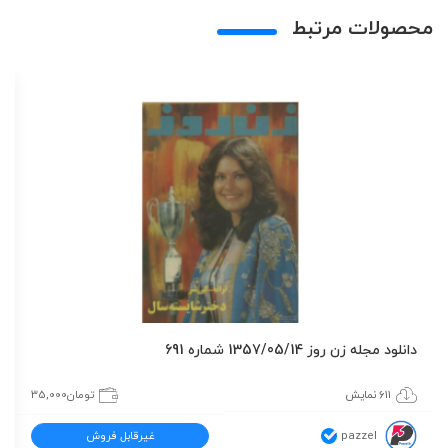
محصولات مرتبط
دانلود مجله زن روز 1357/05/14 شماره 691
611 نمایش
تومان
35,000
pazzel
غیرقابل فروش