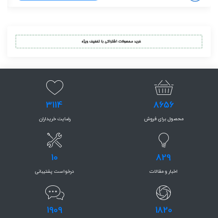
3114
8656
محصول برای فروش
رضایت خریداران
10
829
اخبار و مقالات
درخواست پشتیبانی
1909
1820