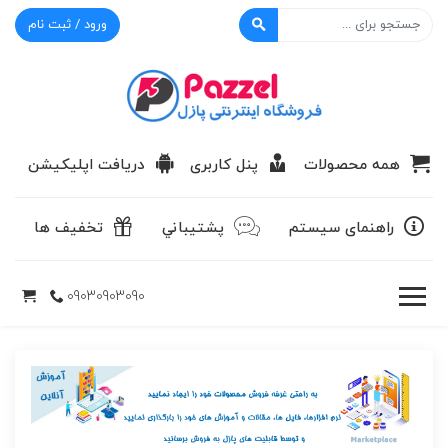
ورود / ثبت نام
پازل
همه محصولات
پنل کاربری
دریافت اپلیکیشن
راهنمای سیستم
پشتيباني
تخفیف ها
09030903090