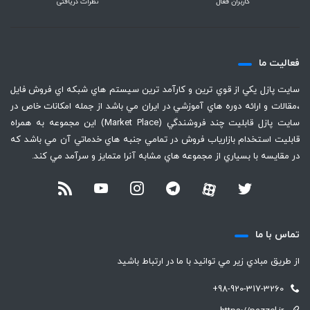
کاربران فعال
نظرات دریافتی
فعاليت ما
سايت پازل يكي از قوي ترين و كارآمد ترين سيستم هاي شبكه اي فروش فايل
،‌مقالات و ارائه دوره هاي آموزشي در ايران مي باشد از جمله امكانات خاص در
سايت پازل قابليت چند فروشندگي (Market Place) اين مجموعه به همراه
قابليت استخدام بازارياب فروش در تمامي جنبه هاي خدماتي آن مي باشد كه
در مقايسه با بسياري از مجموعه هاي مشابه آنرا متمايز و سرآمد مي كند.
تماس با ما
از طريق مبادي زير مي توانيد با ما در ارتباط باشيد
+98-920-317-3260