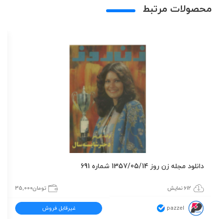
محصولات مرتبط
دانلود مجله زن روز 1357/05/14 شماره 691
612 نمایش
تومان
35,000
pazzel
غیرقابل فروش