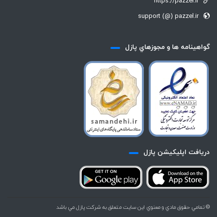
https://pazzel.ir
support (@) pazzel.ir
گواهينامه ها و مجوزهاي پازل
دريافت اپليكيشن پازل
© تمامي حقوق مادي و معنوي اين سايت متعلق به شركت پازل مي باشد