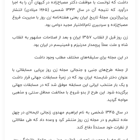
داشت که توانست با موافقت دکتر مصباح‌زاده در کیهان آن را به اجرا
درآورد. که نتیجه آن در سال ۱۳۴۳ شمسی (۱۹۶۵ میلادی) انتشار
پرتیراژترین مجلهٔ تاریخ ایران یعنی هفته‌نامه
زن روز
با مدیریت فروغ
مصباح‌زاده و سردبیری تام‌الاختیار مجید دوامی بود.
زن روز قبل از انقلاب ۱۳۵۷ ایران و بعد از اصلاحات مشهور به انقلاب
شاه و ملت عملاً پرچمدار مدرنیزم و فمینیسم در ایران بود.
در این مجله برای سلیقه‌های مختلف مطلب وجود داشت
از جمله طرح‌های جنبی و جنجالی مجله زن روز برپایی مسابقاتی با
عنوان دختر شایسته ایران بود که در زمرهٔ مسابقات جهانی قرار داشت
و یک بار منتخب ایرانی این مسابقه موفق شد که در مسابقات جهانی
برگزیده شود. این طرح از بدو شروع با مخالفت محافل سنتی و مذهبی
مواجه گردید.
در سال ۱۳۴۵ شخصی به نام ابراهیم مهدوی زنجانی لایحه‌ای در چهل
ماده تنظیم و در مجله زن روز منتشر کرد و وعده داد که طی مقالاتی
از نظرات خود مستدلاً دفاع کند.
این لایحه با محوریت تعویض قوانین مدنی در حقوق خانوادگی بود.