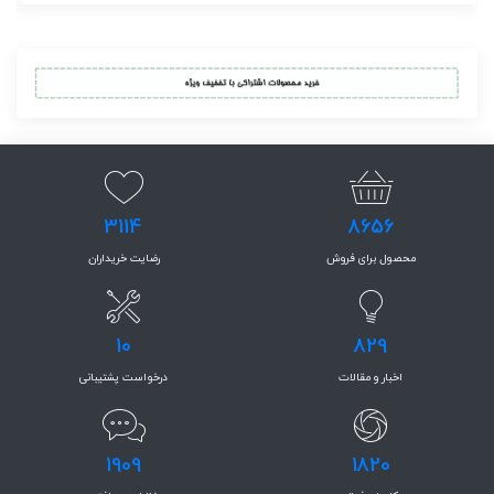
3114
8656
محصول برای فروش
رضایت خریداران
10
829
اخبار و مقالات
درخواست پشتیبانی
1909
1820