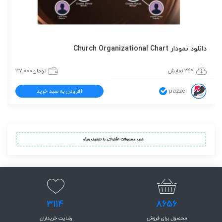
دانلود نمودار Church Organizational Chart
249 نمایش
تومان
37,000
pazzel
افزودن به سبد خرید
3114
8656
محصول برای فروش
رضایت خریداران