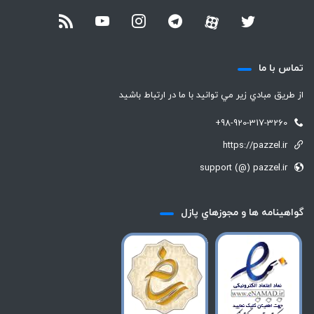
تماس با ما
از طريق مبادي زير مي توانيد با ما در ارتباط باشيد
+98-920-317-3260
https://pazzel.ir
support (@) pazzel.ir
گواهينامه ها و مجوزهاي پازل