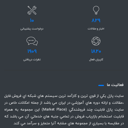
10
829
اخبار و مقالات
درخواست پشتیبانی
1909
1820
کاربران فعال
نظرات دریافتی
فعاليت ما
سايت پازل يكي از قوي ترين و كارآمد ترين سيستم هاي شبكه اي فروش فايل
،‌مقالات و ارائه دوره هاي آموزشي در ايران مي باشد از جمله امكانات خاص در
سايت پازل قابليت چند فروشندگي (Market Place) اين مجموعه به همراه
قابليت استخدام بازارياب فروش در تمامي جنبه هاي خدماتي آن مي باشد كه
در مقايسه با بسياري از مجموعه هاي مشابه آنرا متمايز و سرآمد مي كند.