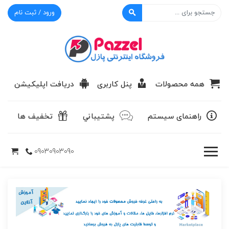
ورود / ثبت نام
پازل
همه محصولات
پنل کاربری
دریافت اپلیکیشن
راهنمای سیستم
پشتيباني
تخفیف ها
09030903090