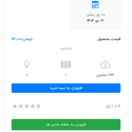
به روز رسانی
۱۷ دی ۱۴۰۴
قیمت محصول
تومان
117,000
pazzel
272 نمایش
1
1
دانلود
افزودن به سبد خرید
نمودار
Wedding
دانلود نمودار Wedding Family Tree Template
5
از
1
رای
Family
دانلود نمودار Wedding Family Tree Template
Tree
Template
افزودن به علاقه مندی ها
عدد