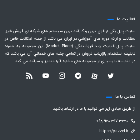
فعاليت ما
سايت پازل يكي از قوي ترين و كارآمد ترين سيستم هاي شبكه اي فروش فايل
،‌مقالات و ارائه دوره هاي آموزشي در ايران مي باشد از جمله امكانات خاص در
سايت پازل قابليت چند فروشندگي (Market Place) اين مجموعه به همراه
قابليت استخدام بازارياب فروش در تمامي جنبه هاي خدماتي آن مي باشد كه
در مقايسه با بسياري از مجموعه هاي مشابه آنرا متمايز و سرآمد مي كند.
تماس با ما
از طريق مبادي زير مي توانيد با ما در ارتباط باشيد
+98-920-317-3260
https://pazzel.ir