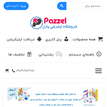
ورود / ثبت نام
پازل
همه محصولات
پنل کاربری
دریافت اپلیکیشن
راهنمای سیستم
پشتيباني
تخفیف ها
09030903090