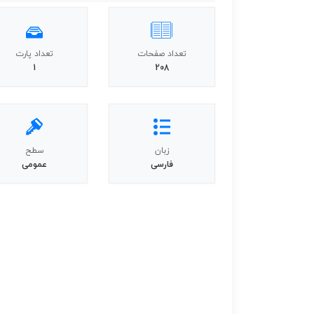
تعداد صفحات
تعداد پارت
1
208
زبان
سطح
فارسی
عمومی