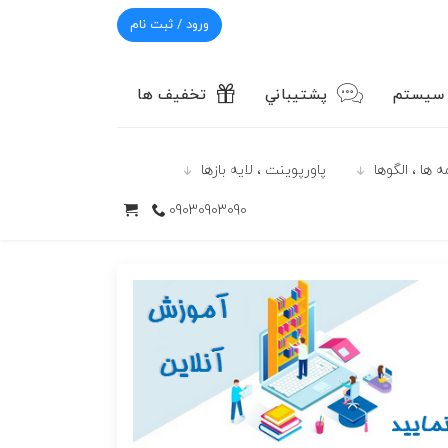
ورود / ثبت نام
 سیستم
پشتيباني
تخفیف ها
 ها ، الگوها
پاورپوينت ، لایه بازها
09030903090