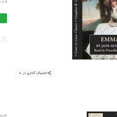
رمان اِ
5
از
1
رمان اِ
اشتراک گذاری در
كنترل