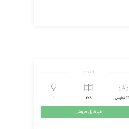
pazzel
مایش
208
1
غیرقابل فروش