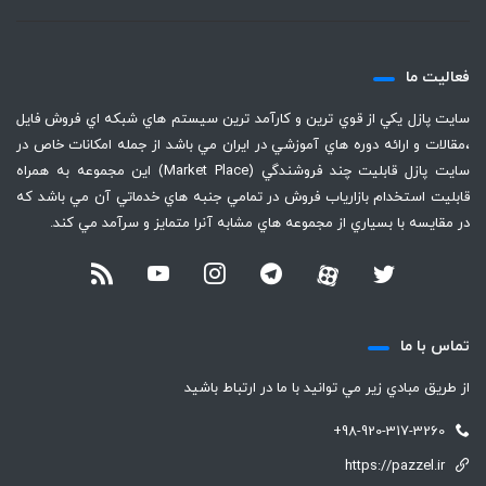
فعاليت ما
سايت پازل يكي از قوي ترين و كارآمد ترين سيستم هاي شبكه اي فروش فايل
،‌مقالات و ارائه دوره هاي آموزشي در ايران مي باشد از جمله امكانات خاص در
سايت پازل قابليت چند فروشندگي (Market Place) اين مجموعه به همراه
قابليت استخدام بازارياب فروش در تمامي جنبه هاي خدماتي آن مي باشد كه
در مقايسه با بسياري از مجموعه هاي مشابه آنرا متمايز و سرآمد مي كند.
تماس با ما
از طريق مبادي زير مي توانيد با ما در ارتباط باشيد
+98-920-317-3260
https://pazzel.ir