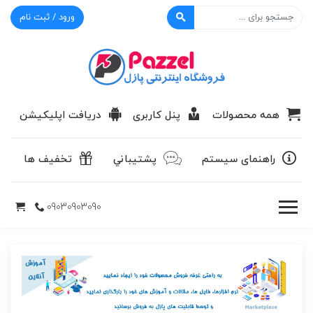
ورود / ثبت نام
پازل
همه محصولات
پنل کاربری
دریافت اپلیکیشن
راهنمای سیستم
پشتيباني
تخفیف ها
09030903090