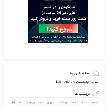
دسته بندی ها
سورس اپليكيشن IOS - Android
برچسب ها
adforest
ios
Native
اپليكيشن
سورس
سورس اپليكيشن Adforest ios