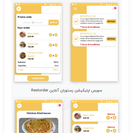
سورس اپلیکیشن رستوران آنلاین Restorder