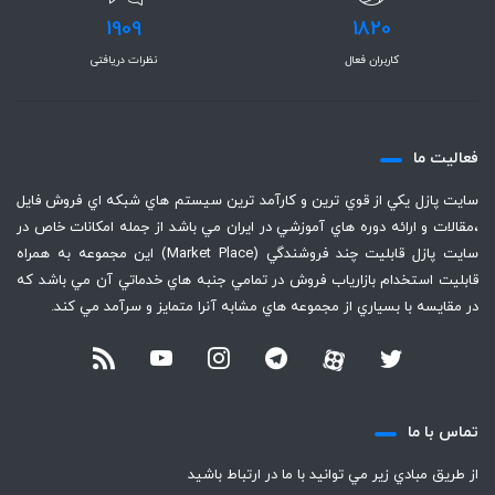
1909
1820
کاربران فعال
نظرات دریافتی
فعاليت ما
سايت پازل يكي از قوي ترين و كارآمد ترين سيستم هاي شبكه اي فروش فايل
،‌مقالات و ارائه دوره هاي آموزشي در ايران مي باشد از جمله امكانات خاص در
سايت پازل قابليت چند فروشندگي (Market Place) اين مجموعه به همراه
قابليت استخدام بازارياب فروش در تمامي جنبه هاي خدماتي آن مي باشد كه
در مقايسه با بسياري از مجموعه هاي مشابه آنرا متمايز و سرآمد مي كند.
تماس با ما
از طريق مبادي زير مي توانيد با ما در ارتباط باشيد