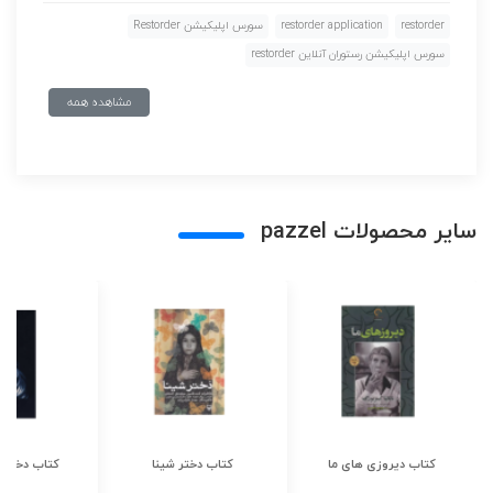
restorder
restorder application
سورس اپليكيشن Restorder
سورس اپليكيشن رستوران آنلاين restorder
مشاهده همه
سایر محصولات pazzel
کتاب دیروزی های ما
کتاب دختر شینا
کتاب دختر ش