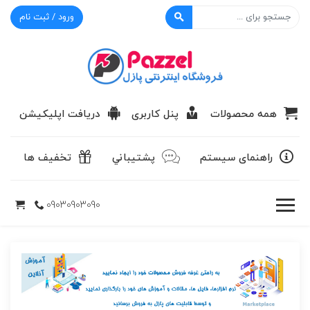
ورود / ثبت نام
پازل
همه محصولات
پنل کاربری
دریافت اپلیکیشن
راهنمای سیستم
پشتيباني
تخفیف ها
09030903090