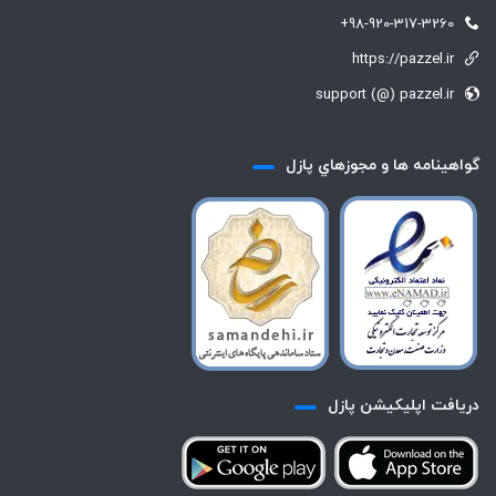
+98-920-317-3260
https://pazzel.ir
support (@) pazzel.ir
گواهينامه ها و مجوزهاي پازل
دريافت اپليكيشن پازل