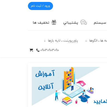
ورود / ثبت نام
 سیستم
پشتيباني
تخفیف ها
 ها ، الگوها
پاورپوينت ، لایه بازها
09030903090