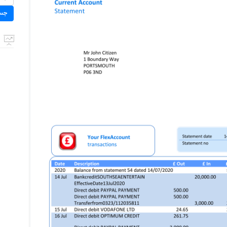
برای:
جس