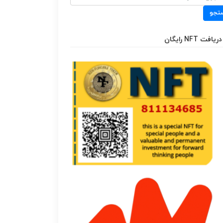
تجو
دریافت NFT رایگان