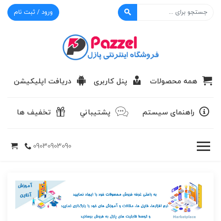
ورود / ثبت نام
پازل
همه محصولات
پنل کاربری
دریافت اپلیکیشن
راهنمای سیستم
پشتيباني
تخفیف ها
09030903090