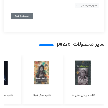
عجایب جهان حیوانات
مشاهده همه
سایر محصولات pazzel
کتاب دیروزی های ما
کتاب دختر شینا
کتاب دختر ش