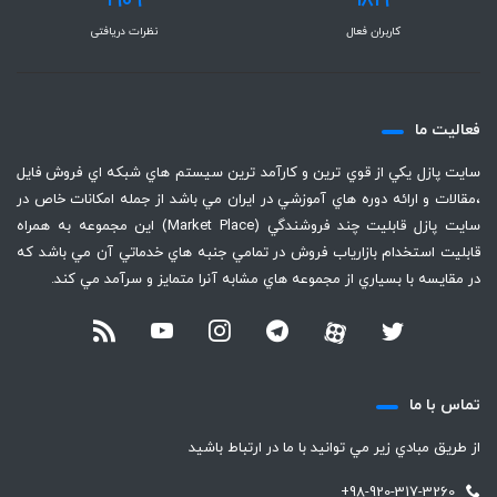
1909
1819
کاربران فعال
نظرات دریافتی
فعاليت ما
سايت پازل يكي از قوي ترين و كارآمد ترين سيستم هاي شبكه اي فروش فايل
،‌مقالات و ارائه دوره هاي آموزشي در ايران مي باشد از جمله امكانات خاص در
سايت پازل قابليت چند فروشندگي (Market Place) اين مجموعه به همراه
قابليت استخدام بازارياب فروش در تمامي جنبه هاي خدماتي آن مي باشد كه
در مقايسه با بسياري از مجموعه هاي مشابه آنرا متمايز و سرآمد مي كند.
تماس با ما
از طريق مبادي زير مي توانيد با ما در ارتباط باشيد
+98-920-317-3260