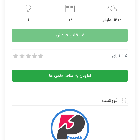
1302 نمایش
109
1
غیرقابل فروش
عجایب جهان حیوانات
5
از
1
رای
عجایب جهان حیوانات
افزودن به علاقه مندی ها
فروشنده