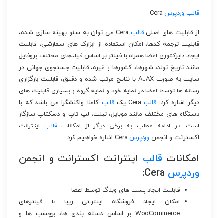
قالب
وردپرس
Cera
از قابلیت های اصلی
قالب
Cera می توان به سئو بهینه سازی شده،
قابلیت ترجمه کدها، امکان استفاده از ابزارک های سفارشی، قابلیت
ایجاد دایرکتوری اعضا همراه با فیلتر بر اساس فیلدهای مختلف پروفایل
مانند تاریخ تولد، شهرها، کشورها و غیره، قابلیت جستجوی جهانی در
سایت به صورت AJAX با نتایج مرتب شده و دقیق، قابلیت بارگزاری
رسانه ها توسط اعضا در نمایه خود و نمایه گروه و بسیاری قابلیت های
دیگر اشاره کرد.
قالب
Cera یک
قالب
کاملا واکنشگرا می باشد که با
دستگاه های مختلف مانند موبایل، تبلت، لپ تاپ و دسکتاپ سازگار
است. در ادامه مطلب به برخی دیگر از امکانات
قالب
اینترانت
اکسترانت و انجمن
وردپرس
Cera اشاره خواهیم کرد.
امکانات
قالب
اینترانت اکسترانت و انجمن
وردپرس
Cera:
قابلیت ایجاد پست های وبلاگ توسط اعضا
امکان ایجاد فروشگاه اینترنتی زیبا با فیلترهای
WooCommerce بر اساس دسته بندی ها، برچسب ها و