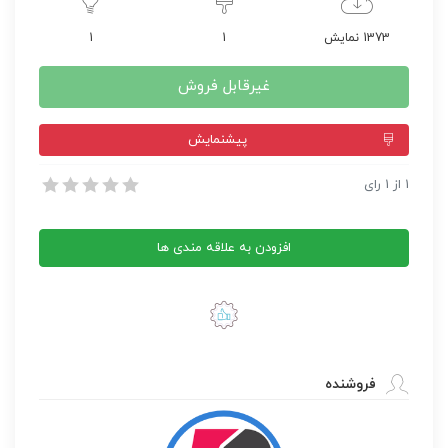
1373 نمایش
1
1
غیرقابل فروش
پيشنمايش
قالب وردپرس Cera
1
از
1
رای
قالب وردپرس Cera
افزودن به علاقه مندی ها
فروشنده