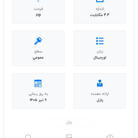
اندازه
فرمت
4.4 مگابايت
zip
زبان
سطح
اورجينال
عمومي
ارائه دهنده
به روز رسانی
پازل
۹ تیر ۱۴۰۵
پازل