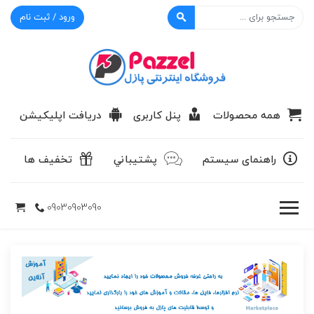
ورود / ثبت نام
پازل
همه محصولات
پنل کاربری
دریافت اپلیکیشن
راهنمای سیستم
پشتيباني
تخفیف ها
09030903090