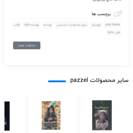
برچسب ها
cera theme
اورجينال
بدون محدوديت لايسنس
پوسته
پوسته cera
قالب
قالب cera
مشاهده همه
سایر محصولات pazzel