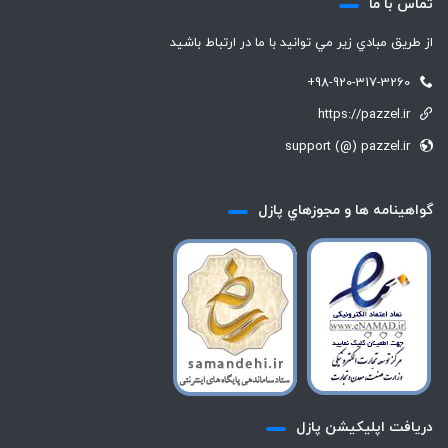
تماس با ما
از طريق مبادي زير مي توانيد با ما در ارتباط باشيد
+98-920-317-3260
https://pazzel.ir
support (@) pazzel.ir
گواهينامه ها و مجوزهاي پازل
دريافت اپليكيشن پازل