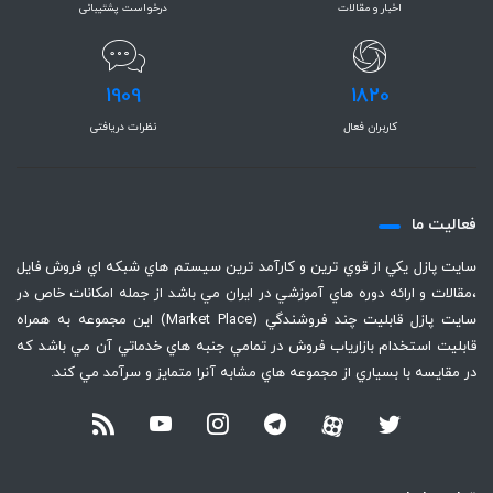
اخبار و مقالات
درخواست پشتیبانی
1909
1820
کاربران فعال
نظرات دریافتی
فعاليت ما
سايت پازل يكي از قوي ترين و كارآمد ترين سيستم هاي شبكه اي فروش فايل
،‌مقالات و ارائه دوره هاي آموزشي در ايران مي باشد از جمله امكانات خاص در
سايت پازل قابليت چند فروشندگي (Market Place) اين مجموعه به همراه
قابليت استخدام بازارياب فروش در تمامي جنبه هاي خدماتي آن مي باشد كه
در مقايسه با بسياري از مجموعه هاي مشابه آنرا متمايز و سرآمد مي كند.