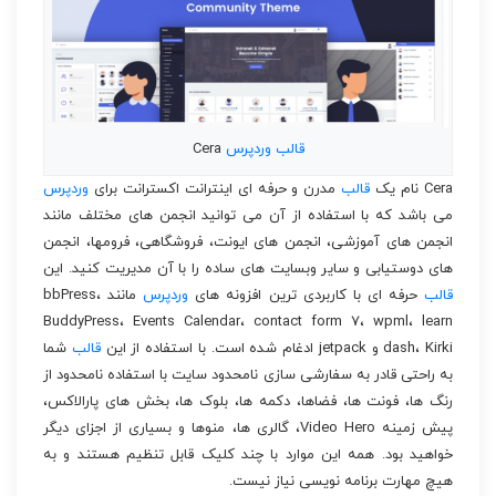
قالب
وردپرس
Cera
Cera نام یک
قالب
مدرن و حرفه ای اینترانت اکسترانت برای
وردپرس
می باشد که با استفاده از آن می توانید انجمن های مختلف مانند
انجمن های آموزشی، انجمن های ایونت، فروشگاهی، فرومها، انجمن
های دوستیابی و سایر وبسایت های ساده را با آن مدیریت کنید. این
قالب
حرفه ای با کاربردی ترین افزونه های
وردپرس
مانند bbPress،
BuddyPress، Events Calendar، contact form ۷، wpml، learn
dash، Kirki و jetpack ادغام شده است. با استفاده از این
قالب
شما
به راحتی قادر به سفارشی سازی نامحدود سایت با استفاده نامحدود از
رنگ ها، فونت ها، فضاها، دکمه ها، بلوک ها، بخش های پارالاکس،
پیش زمینه Video Hero، گالری ها، منوها و بسیاری از اجزای دیگر
خواهید بود. همه این موارد با چند کلیک قابل تنظیم هستند و به
هیچ مهارت برنامه نویسی نیاز نیست.