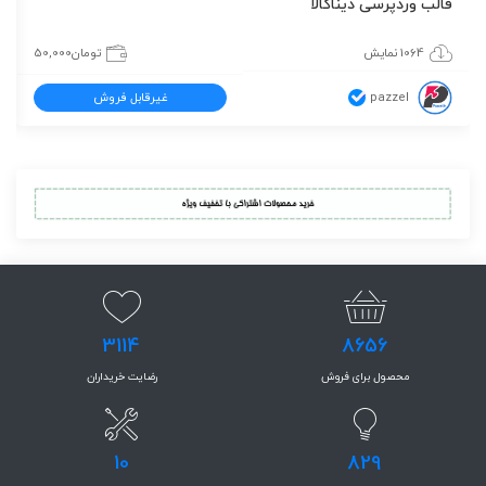
قالب وردپرسی دیناکالا
1064 نمایش
تومان
50,000
pazzel
غیرقابل فروش
3114
8656
محصول برای فروش
رضایت خریداران
10
829