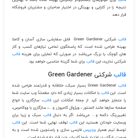
قالب
برای موتورهای جستجوگر اینترنتی بهینه شده باشد تا بهترین
نتیجه را در کارایی و بهینگی در اختیار صاحبان و مشتریان فروشگاه
قرار دهد.
قالب
شرکتی Green Gardener قابل سفارشی سازی آسان و کاملا
بهینه طراحی شده است که پاسخگوی تمامی نیازهای کسب و کار
های کوچک یا بزرگ می‌باشد. در صورتی که تمایلی برای هزینه
قالب
شرکتی ندارید، این
قالب
برای شما گزینه مناسبی خواهد بود.
قالب
شرکتی Green Gardener
قالب
Green Gardener بسیار سبک، خلاقانه و قدرتمند طراحی شده
است. این
قالب
با امکانات بسیار زیادی که دارد مطمئناً وب سایت شما
را متمایز خواهد کرد. از جمله امکانات این
قالب
، سازگاری با انواع
صفحه سازها مانند المنتور ، ویژوال کامپوزر و…، سازگاری با ووکامرس،
تغییررنگ دکمه و… می‌باشد .اگر به دنبال
قالب
سبک و زیبا برای
وبسایت خودتان هستید این
قالب
توقف نهایی شما است. این
قالب
توسط تیم همیار
وردپرس
فارسی سازی و راستچین شده است و به
صورت رایگان در اختیار شما کاربران عزیز قرار داده شده است.