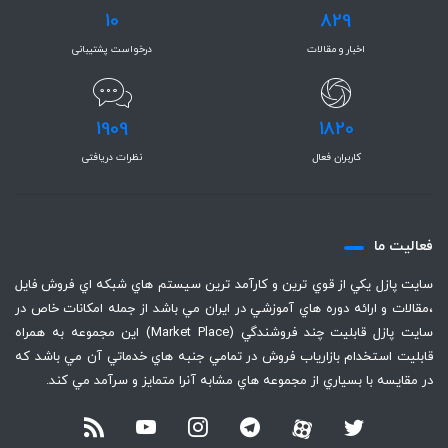
10
829
اخبار و مقالات
درخواست پشتیبانی
1909
1820
کاربران فعال
نظرات دریافتی
فعاليت ما
سايت پازل يكي از قوي ترين و كارآمد ترين سيستم هاي شبكه اي فروش فايل
،‌مقالات و ارائه دوره هاي آموزشي در ايران مي باشد از جمله امكانات خاص در
سايت پازل قابليت چند فروشندگي (Market Place) اين مجموعه به همراه
قابليت استخدام بازارياب فروش در تمامي جنبه هاي خدماتي آن مي باشد كه
در مقايسه با بسياري از مجموعه هاي مشابه آنرا متمايز و سرآمد مي كند.