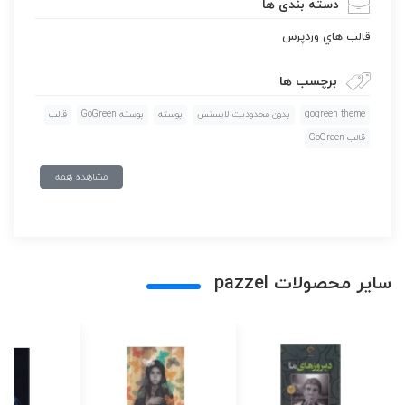
دسته بندی ها
قالب هاي وردپرس
برچسب ها
gogreen theme
پدون محدوديت لايسنس
پوسته
پوسته GoGreen
قالب
قالب GoGreen
مشاهده همه
سایر محصولات pazzel