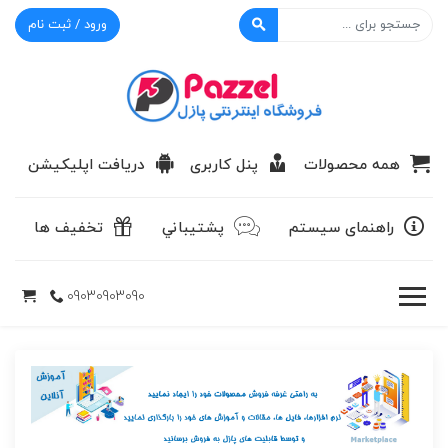
ورود / ثبت نام
پازل
همه محصولات
پنل کاربری
دریافت اپلیکیشن
راهنمای سیستم
پشتيباني
تخفیف ها
09030903090