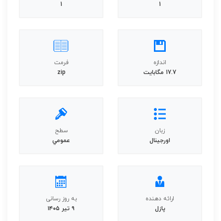
1
1
اندازه
فرمت
17.7 مگابايت
zip
زبان
سطح
اورجينال
عمومي
ارائه دهنده
به روز رسانی
پازل
۹ تیر ۱۴۰۵