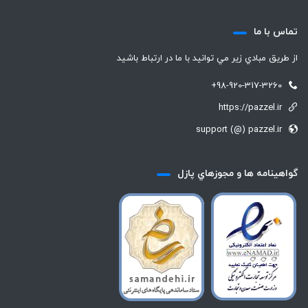
تماس با ما
از طريق مبادي زير مي توانيد با ما در ارتباط باشيد
+98-920-317-3260
https://pazzel.ir
support (@) pazzel.ir
گواهينامه ها و مجوزهاي پازل