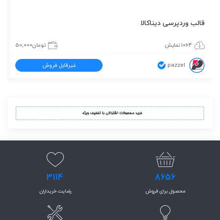
قالب وردپرسی دیناکالا
1064 نمایش
تومان
50,000
pazzel
غیرقابل فروش
3114
8656
محصول برای فروش
رضایت خریداران