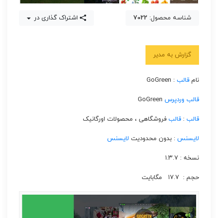
شناسه محصول:
7022
اشتراک گذاری در
گزارش به مدیر
نام
قالب
: GoGreen
قالب
وردپرس
GoGreen
قالب
:
قالب
فروشگاهی ، محصولات اورگانیک
لایسنس
: بدون محدودیت
لایسنس
نسخه : ۱.۳.۷
حجم : ۱۷.۷ مگابایت