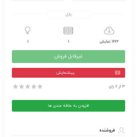
پازل
1662 نمایش
1
1
غیرقابل فروش
پيشنمايش
قالب وردپرس GoGreen
3
از
2
رای
قالب وردپرس GoGreen
افزودن به علاقه مندی ها
فروشنده