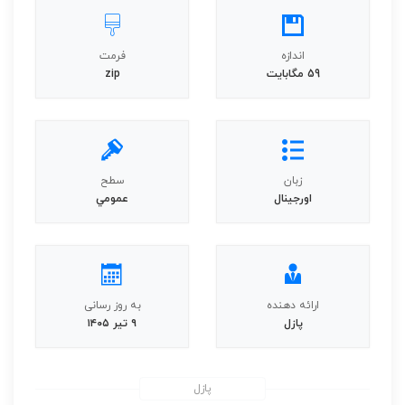
اندازه
فرمت
59 مگابايت
zip
زبان
سطح
اورجينال
عمومي
ارائه دهنده
به روز رسانی
پازل
۹ تیر ۱۴۰۵
پازل