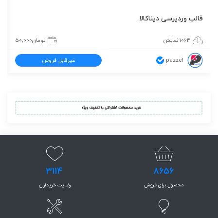
قالب وردپرسی دیناکالا
1064 نمایش
تومان
50,000
pazzel
غیرقابل فروش
3114
8656
محصول برای فروش
رضایت خریداران