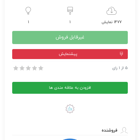
1477 نمایش
1
1
غیرقابل فروش
پيشنمايش
قالب وردپرس Organik
5
از
1
رای
قالب وردپرس Organik
افزودن به علاقه مندی ها
فروشنده