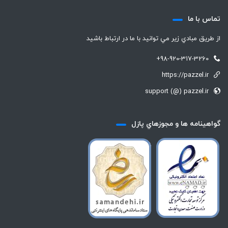
تماس با ما
از طريق مبادي زير مي توانيد با ما در ارتباط باشيد
+98-920-317-3260
https://pazzel.ir
support (@) pazzel.ir
گواهينامه ها و مجوزهاي پازل