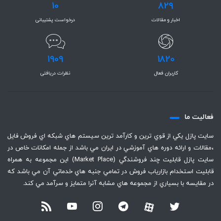
10
829
اخبار و مقالات
درخواست پشتیبانی
1909
1820
کاربران فعال
نظرات دریافتی
فعاليت ما
سايت پازل يكي از قوي ترين و كارآمد ترين سيستم هاي شبكه اي فروش فايل
،‌مقالات و ارائه دوره هاي آموزشي در ايران مي باشد از جمله امكانات خاص در
سايت پازل قابليت چند فروشندگي (Market Place) اين مجموعه به همراه
قابليت استخدام بازارياب فروش در تمامي جنبه هاي خدماتي آن مي باشد كه
در مقايسه با بسياري از مجموعه هاي مشابه آنرا متمايز و سرآمد مي كند.