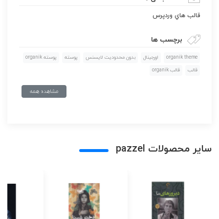
قالب هاي وردپرس
برچسب ها
organik theme
اورجينال
بدون محدوديت لايسنس
پوسته
پوسته organik
قالب
قالب organik
مشاهده همه
سایر محصولات pazzel