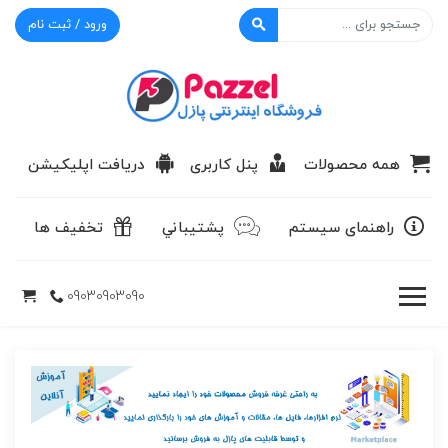
ورود / ثبت نام
پازل
همه محصولات
پنل کاربری
دریافت اپلیکیشن
راهنمای سیستم
پشتيباني
تخفیف ها
09030903090