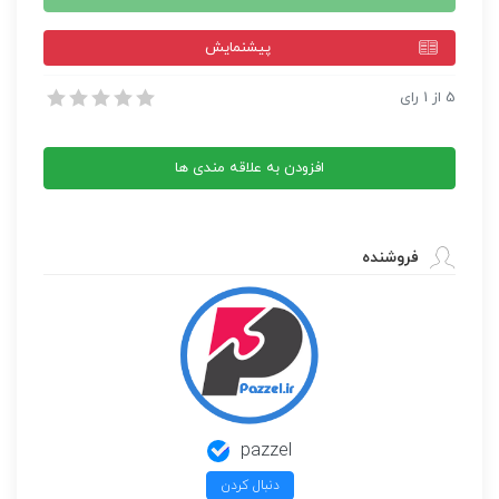
پيشنمايش
قالب وردپرس Setsail
5
از
1
رای
قالب وردپرس Setsail
افزودن به علاقه مندی ها
فروشنده
pazzel
دنبال کردن