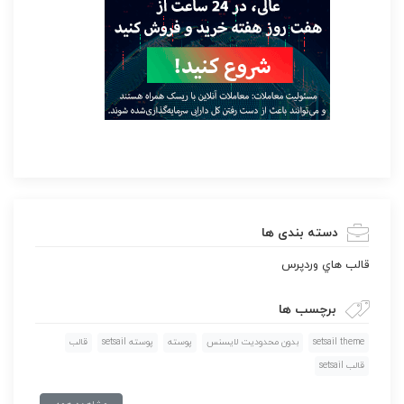
دسته بندی ها
قالب هاي وردپرس
برچسب ها
setsail theme
بدون محدوديت لايسنس
پوسته
پوسته setsail
قالب
قالب setsail