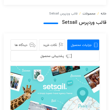
خانه
محصولات
قالب وردپرس Setsail
قالب وردپرس Setsail
جزئیات محصول
نکات خرید
دیدگاه ها
پشتیبانی محصول