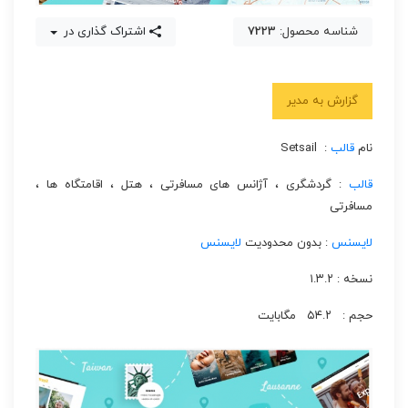
شناسه محصول:
7223
اشتراک گذاری در
گزارش به مدیر
نام
قالب
: Setsail
قالب
: گردشگری ،‌ آژانس های مسافرتی ، هتل ، اقامتگاه ها ،
مسافرتی
لایسنس
: بدون محدودیت
لایسنس
نسخه : ۱.۳.۲
حجم : ۵۴.۲ مگابایت