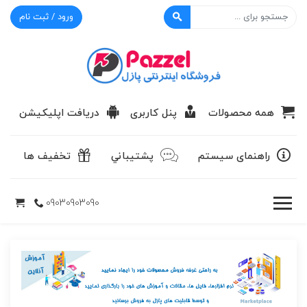
ورود / ثبت نام
پازل
همه محصولات
پنل کاربری
دریافت اپلیکیشن
راهنمای سیستم
پشتيباني
تخفیف ها
09030903090