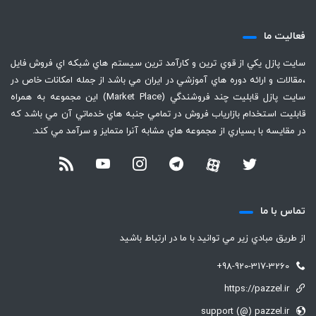
فعاليت ما
سايت پازل يكي از قوي ترين و كارآمد ترين سيستم هاي شبكه اي فروش فايل
،‌مقالات و ارائه دوره هاي آموزشي در ايران مي باشد از جمله امكانات خاص در
سايت پازل قابليت چند فروشندگي (Market Place) اين مجموعه به همراه
قابليت استخدام بازارياب فروش در تمامي جنبه هاي خدماتي آن مي باشد كه
در مقايسه با بسياري از مجموعه هاي مشابه آنرا متمايز و سرآمد مي كند.
تماس با ما
از طريق مبادي زير مي توانيد با ما در ارتباط باشيد
+98-920-317-3260
https://pazzel.ir
support (@) pazzel.ir