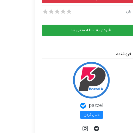
پرس Start it
رای
پرس Start it
افزودن به علاقه مندی ها
فروشنده
pazzel
دنبال کردن