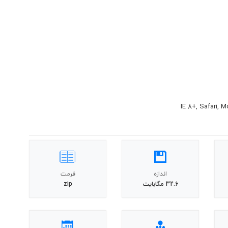
اندازه
فرمت
32.6 مگابايت
zip