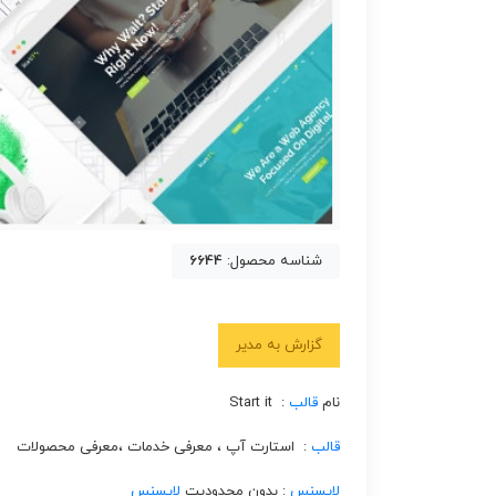
شناسه محصول:
6644
گزارش به مدیر
نام
قالب
: Start it
قالب
: استارت آپ ، معرفی خدمات ،‌معرفی محصولات
لایسنس
: بدون محدودیت
لایسنس