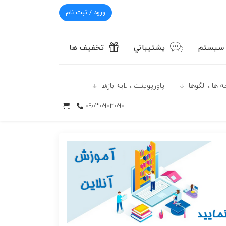
ورود / ثبت نام
 سیستم
پشتيباني
تخفیف ها
 ها ، الگوها
پاورپوينت ، لایه بازها
09030903090