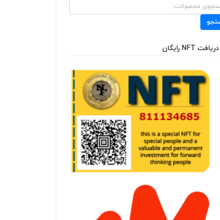
و
تجو
دریافت NFT رایگان