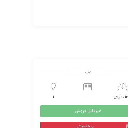
پازل
مایش
1
1
غیرقابل فروش
پيشنمايش