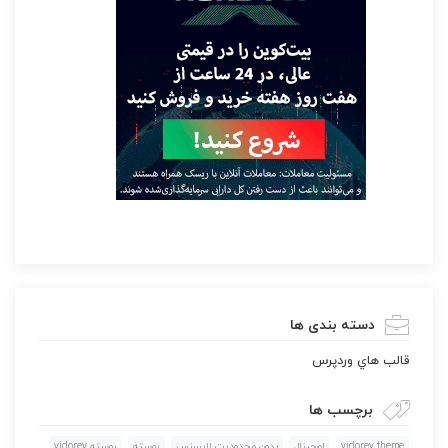
دسته بندی ها
قالب هاي وردپرس
برچسب ها
vidorev theme
اورجينال
بدون محدوديت لايسنس
پوسته
پوسته vidorev