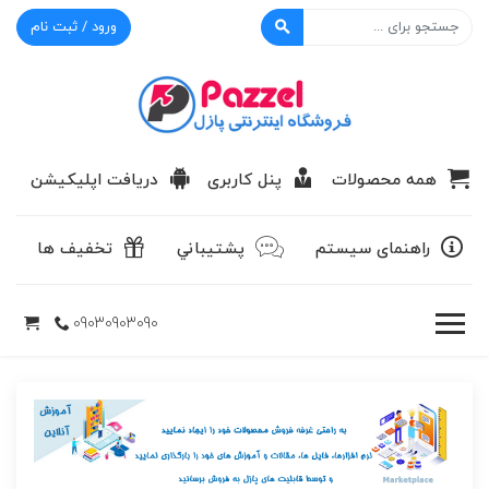
ورود / ثبت نام
پازل
همه محصولات
پنل کاربری
دریافت اپلیکیشن
راهنمای سیستم
پشتيباني
تخفیف ها
09030903090