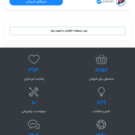
pazzel
غیرقابل فروش
3114
8656
محصول برای فروش
رضایت خریداران
10
829
اخبار و مقالات
درخواست پشتیبانی