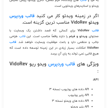
به فرد و
قالب
های چندگانه، فرم تماس، گالری ویدئو، پیش نمایش
ویدئو و اسلایدرهای ویدئویی است.
اگر در زمینه ویدئو کار می کنید
قالب
وردپرس
ویدئو VidoRev
مناسب ترین گزینه است.
قالب
VidoRev
برای کسانی که قصد داشتن یک وبسایت با
محتوای
ویدئو و فیلم
را دارند واقعاً مناسب است. این
قالب
طراحی
جالب و منظمی دارد و باعث موفقیت وبسایت خواهد شد.
قالب
VidoRev
امکانات بسیار زیادی در این زمینه توسعه داده است که
هیچ قالبی نمی تواند به پای آن برسد
ویژگی های
قالب
وردپرس
ویدو ریو VidoRev
:
API:
API داده های یوتیوب نسخه ۳
API پلیر یوتیوب
API داده های ویمئو نسخه ۳
API پلیر ویمئو