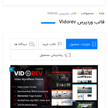
خانه
محصولات
قالب وردپرس Vidorev
قالب وردپرس Vidorev
جزئیات محصول
نکات خرید
دیدگاه ها
پشتیبانی محصول