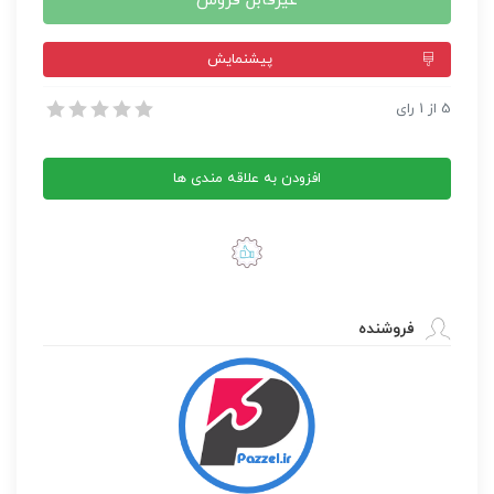
غیرقابل فروش
پيشنمايش
قالب وردپرس Vidorev
5
از
1
رای
قالب وردپرس Vidorev
افزودن به علاقه مندی ها
فروشنده