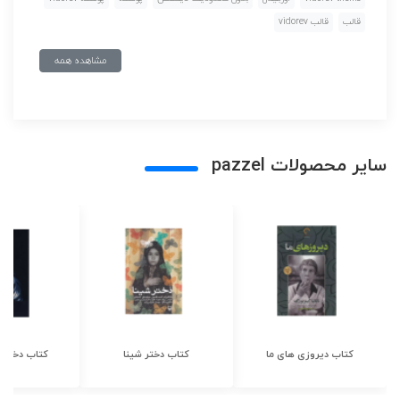
قالب
قالب vidorev
مشاهده همه
سایر محصولات pazzel
کتاب دیروزی های ما
کتاب دختر شینا
کتاب دختر ش