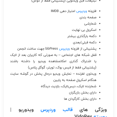
تبلیغات قبل ویدئویی (پشتیبانی فقط از گوگل)
افزونه
وردپرس
امتیاز دهی IMDB
صفحه بندی
شمارشی
اسکرول بی نهایت
دکمه بارگذاری بیشتر
دکمه قبلی/بعدی
پشتیبانی از افزونه
وردپرس
bbPress جهت ساخت انجمن
قفل شبکه های اجتماعی – به صورتی که کاربران بعد از لایک
یا اشتراک گذاری امکانمشاهده ویدیو را داشته باشند
(پشتیبانی فقط از فیس بوک، تویتر، گوگل پلاس)
ویدئوی لغزنده – نمایش ویدیو درحال پخش در گوشه سایت
هنگام اسکرول صفحه به پایین
شمارنده لایک، دیس‌لایک، بازدید، دیدگاه
دارای بخش بازیگران
دارای بخش کارگردان ها
ویژگی های
قالب
وردپرس
ویدوریو |
پوسته
VidoRev