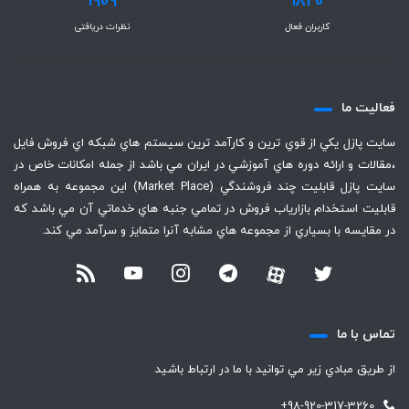
1909
1820
کاربران فعال
نظرات دریافتی
فعاليت ما
سايت پازل يكي از قوي ترين و كارآمد ترين سيستم هاي شبكه اي فروش فايل
،‌مقالات و ارائه دوره هاي آموزشي در ايران مي باشد از جمله امكانات خاص در
سايت پازل قابليت چند فروشندگي (Market Place) اين مجموعه به همراه
قابليت استخدام بازارياب فروش در تمامي جنبه هاي خدماتي آن مي باشد كه
در مقايسه با بسياري از مجموعه هاي مشابه آنرا متمايز و سرآمد مي كند.
تماس با ما
از طريق مبادي زير مي توانيد با ما در ارتباط باشيد
+98-920-317-3260