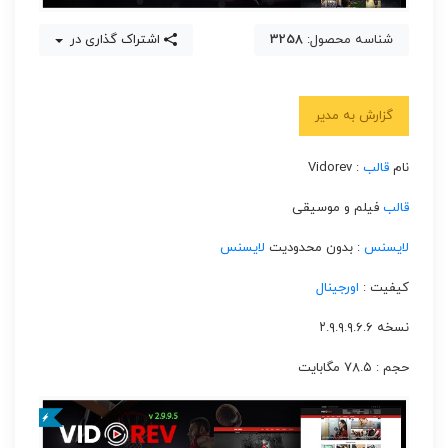
شناسه محصول:
3258
اشتراک گذاری در
گزارش به مدیر
نام
قالب
: Vidorev
قالب
فیلم و موسیقی
لایسنس
: بدون محدودیت
لایسنس
کیفیت :
اورجینال
نسخه ۲.۹.۹.۹.۶.۶
حجم : ۷۸.۵ مگابایت