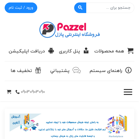
ورود / ثبت نام
پازل
همه محصولات
پنل کاربری
دریافت اپلیکیشن
راهنمای سیستم
پشتيباني
تخفیف ها
09030903090