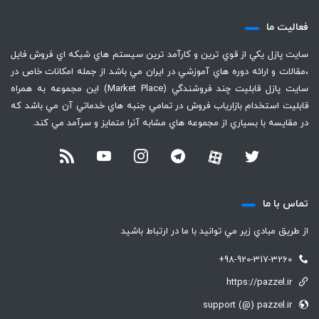
فعاليت ما
سايت پازل يكي از قوي ترين و كارآمد ترين سيستم هاي شبكه اي فروش فايل
،‌مقالات و ارائه دوره هاي آموزشي در ايران مي باشد از جمله امكانات خاص در
سايت پازل قابليت چند فروشندگي (Market Place) اين مجموعه به همراه
قابليت استخدام بازارياب فروش در تمامي جنبه هاي خدماتي آن مي باشد كه
در مقايسه با بسياري از مجموعه هاي مشابه آنرا متمايز و سرآمد مي كند.
تماس با ما
از طريق مبادي زير مي توانيد با ما در ارتباط باشيد
+98-920-317-3260
https://pazzel.ir
support (@) pazzel.ir