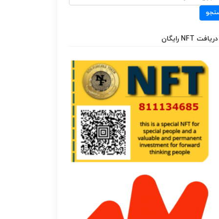
تجو
دریافت NFT رایگان