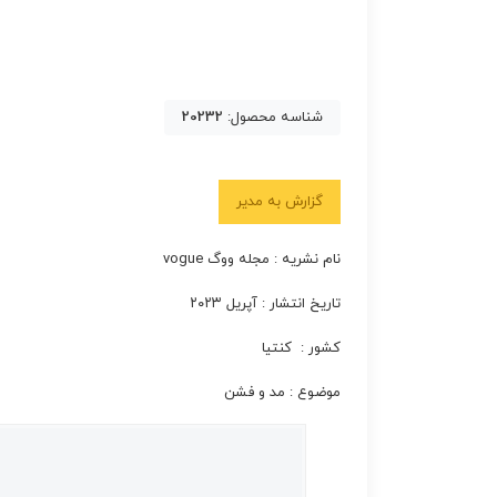
شناسه محصول:
20232
گزارش به مدیر
نام نشریه : مجله ووگ vogue
تاریخ انتشار : آپریل ۲۰۲۳
کشور : کنتیا
موضوع : مد و فشن