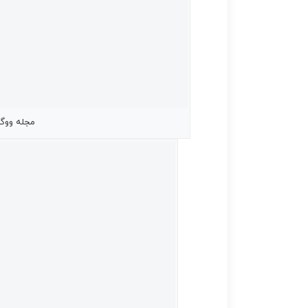
مجله ووگ vogue کنیا آپریل 