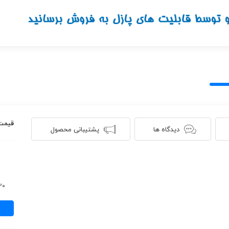
قیمت
دیدگاه ها
پشتیبانی محصول
620 ن
مجله
ووگ