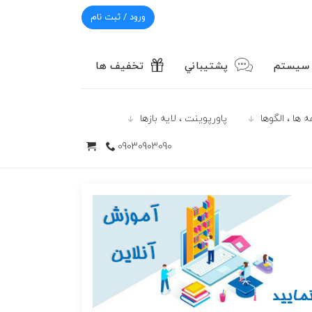
ورود / ثبت نام
 سیستم
پشتيباني
تخفیف ها
 ها ، الگوها
پاورپوينت ، لایه بازها
09030903090