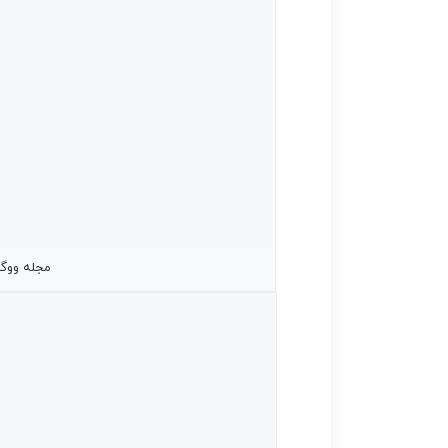
مجله ووگ vogue کنیا آپریل 