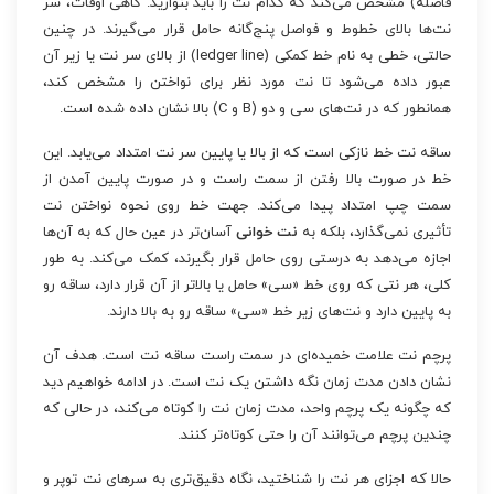
فاصله) مشخص می‌کند که کدام نت را باید بنوازید. گاهی اوقات، سر
نت‌ها بالای خطوط و فواصل پنج‌گانه حامل قرار می‌گیرند. در چنین
حالتی، خطی به نام خط کمکی (ledger line) از بالای سر نت یا زیر آن
عبور داده می‌شود تا نت مورد نظر برای نواختن را مشخص کند،
همانطور که در نت‌های سی و دو (B و C) بالا نشان داده شده است.
ساقه نت خط نازکی است که از بالا یا پایین سر نت امتداد می‌یابد. این
خط در صورت بالا رفتن از سمت راست و در صورت پایین آمدن از
سمت چپ امتداد پیدا می‌کند. جهت خط روی نحوه نواختن نت
تأثیری نمی‌گذارد، بلکه به
نت خوانی
آسان‌تر در عین حال که به آن‌ها
اجازه می‌دهد به درستی روی حامل قرار بگیرند، کمک می‌کند. به طور
کلی، هر نتی که روی خط «سی» حامل یا بالاتر از آن قرار دارد، ساقه رو
به پایین دارد و نت‌های زیر خط «سی» ساقه رو به بالا دارند.
پرچم نت علامت خمیده‌ای در سمت راست ساقه نت است. هدف آن
نشان دادن مدت زمان نگه داشتن یک نت است. در ادامه خواهیم دید
که چگونه یک پرچم واحد، مدت زمان نت را کوتاه می‌کند، در حالی که
چندین پرچم می‌توانند آن را حتی کوتاه‌تر کنند.
حالا که اجزای هر نت را شناختید، نگاه دقیق‌تری به سرهای نت توپر و