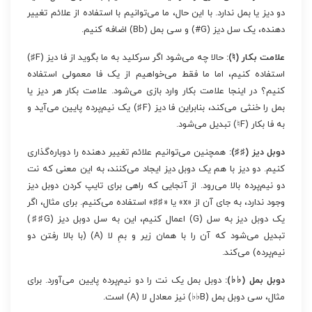
دو دیز یا بمل ندارد. با این حال، ما می‌توانیم با استفاده از علائم تغییر
دهنده، یک سل دیز (G#) و سی بمل (Bb) اضافه کنیم.
علامت بکار (♮):
حالا چه می‌شود اگر سرکلید به ما بگوید از فا دیز (F♯)
استفاده کنیم، اما ما فقط می‌خواهیم از یک فا معمولی استفاده
کنیم؟ در اینجا علامت بکار وارد بازی می‌شود. علامت بکار هر دیز یا
بمل را خنثی می‌کند، بنابراین فا دیز (F♯) یک نیم‌پرده پایین می‌آید و
به فا بکار (F♮) تبدیل می‌شود.
دوبل دیز (♯♯):
همچنین می‌توانیم علائم تغییر دهنده را دوباره‌گذاری
کنیم. دو دیز با هم یک دوبل دیز ایجاد می‌کنند، به این معنی که نت
دو نیم‌پرده بالا می‌رود. از آنجایی که راهی برای تایپ کردن دوبل دیز
وجود ندارد، به جای آن از «x» یا «♯♯» استفاده می‌کنیم. برای مثال، اگر
یک دوبل دیز به سل (G) اعمال کنیم، این به سل دوبل دیز (G♯♯)
تبدیل می‌شود که آن را با همان زیر و بمِ لا (A) (با بالا رفتن دو
نیم‌پرده) می‌کند.
دوبل بمل (♭♭):
دوبل بمل یک نت را دو نیم‌پرده پایین می‌آورد. برای
مثال، سی دوبل بمل (B♭♭) نیز معادل لا (A) است.