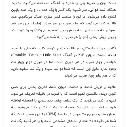
دست زدن یا ضربه زدن پا همراه با آهنگ استفاده می‌کنید، بدانید.
هنگام
نت خوانی
، متر شبیه یک کسر با یک عدد بالا و یک عدد پایین
نشان داده می‌شود. ما این را علامت کسر میزان آهنگ می‌نامیم. عدد
بالا به شما می‌گوید که چند ضرب در هر میزان (فاصله بین هر خط
عمودی که خط حامل را به بخش‌هایی تقسیم می‌کند) وجود دارد. عدد
پایین ارزش زمانی (طول) هر ضرب را به شما می‌گوید.
نگاهی دوباره به مثال‌های بالا بیندازیم. توجه کنید که حتی با وجود
اینکه علامت میزان ۴/۴ در آهنگ «Twinkle, Twinkle Little Star»
خواستار چهار ضرب در هر میزان است، اما در میزان دوم چهار نت
وجود ندارد. دلیل این است که شما دو نت سیاه و یک نت سفید دارید
که با هم برابر چهار ضرب می‌شوند.
علاوه بر ارزش نت‌ها و علامت میزان شما، آخرین بخش برای حس
کردن ریتم، دانستن تمپو است که با ضرب در دقیقه تعریف می‌شود.
تمپو به شما می‌گوید که یک قطعه چقدر باید سریع یا آهسته نواخته
شود و اغلب در بالای یک قطعه نت‌نوشت نشان داده می‌شود. به
عنوان مثال، تمپوی ۶۰ ضربی در دقیقه (BPM) به این معنی است که
شما هر دقیقه ۶۰ عدد از نت‌های مشخص شده را یا هر ثانیه یک نت