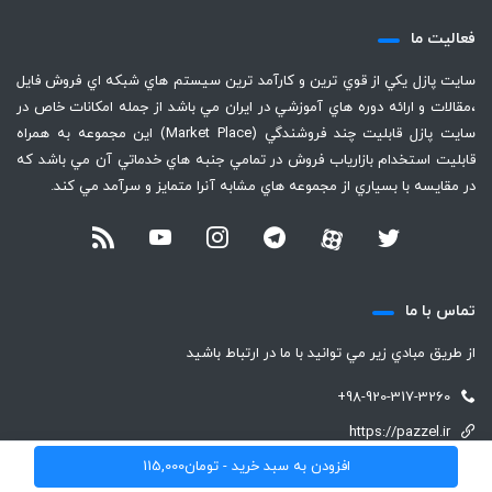
فعاليت ما
سايت پازل يكي از قوي ترين و كارآمد ترين سيستم هاي شبكه اي فروش فايل
،‌مقالات و ارائه دوره هاي آموزشي در ايران مي باشد از جمله امكانات خاص در
سايت پازل قابليت چند فروشندگي (Market Place) اين مجموعه به همراه
قابليت استخدام بازارياب فروش در تمامي جنبه هاي خدماتي آن مي باشد كه
در مقايسه با بسياري از مجموعه هاي مشابه آنرا متمايز و سرآمد مي كند.
تماس با ما
از طريق مبادي زير مي توانيد با ما در ارتباط باشيد
+98-920-317-3260
https://pazzel.ir
افزودن به سبد خرید -
تومان
115,000
support (@) pazzel.ir