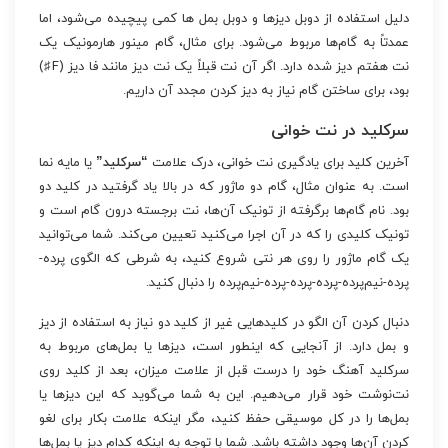
دلیل استفاده از دوبل دیزها و دوبل بمل ها کمی پیچیده می‌شود، اما
عمدتاً به گام‌ها مربوط می‌شود. برای مثال، گام مینور هارمونیک یک
نت هفتم دیز شده دارد. اگر آن نت قبلاً یک نت دیز مانند فا دیز (F♯)
بود، برای ساختن گام نیاز به دیز کردن مجدد آن داریم.
سرکلید در نت خوانی
آخرین کلید برای یادگیری نت خوانی، درک علامت
“سرکلید”
یا مایه نما
است. به عنوان مثال، گام دو ماژور که در بالا یاد گرفتید در کلید دو
بود. نام گام‌ها برگرفته از تونیک آن‌ها، نت برجسته درون گام است و
تونیک کلیدی را که در آن اجرا می‌کنید تعیین می‌کند. شما می‌توانید
یک گام ماژور را روی هر نتی شروع کنید، به شرطی که الگوی پرده-
پرده-نیم‌پرده-پرده-پرده-پرده-نیم‌پرده را دنبال کنید.
دنبال کردن آن الگو در کلیدهایی غیر از کلید دو نیاز به استفاده از دیز
و بمل دارد. از آنجایی که اینطور است، دیزها یا بمل‌های مربوط به
سرکلید آهنگ خود را درست قبل از علامت میزان، بعد از کلید روی
نت‌نوشت خود قرار می‌دهیم. این به شما می‌گوید که این دیزها یا
بمل‌ها را در کل موسیقی حفظ کنید، مگر اینکه علامت بکار برای لغو
کردن آن‌ها وجود داشته باشد. شما با توجه به اینکه کدام دیز یا بمل‌ها