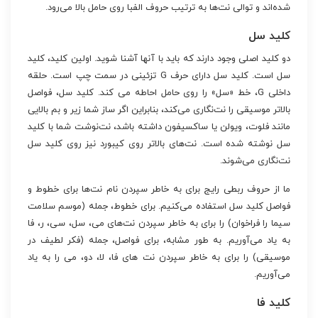
شده‌اند و توالی نت‌ها به ترتیب حروف الفبا روی حامل بالا می‌رود.
کلید سل
دو کلید اصلی وجود دارند که باید با آنها آشنا شوید. اولین کلید، کلید
سل است. کلید سل دارای حرف G تزئینی در سمت چپ است. حلقه
داخلی G، خط «سل» را روی حامل احاطه می کند. کلید سل، فواصل
بالاتر موسیقی را نت‌نگاری می‌کند، بنابراین اگر ساز شما زیر و بم بالایی
مانند فلوت، ویولن یا ساکسیفون داشته باشد، نت‌نوشت شما با کلید
سل نوشته شده است. نت‌های بالاتر روی کیبورد نیز روی کلید سل
نت‌نگاری می‌شوند.
ما از حروف ربطی رایج برای به خاطر سپردن نام نت‌ها برای خطوط و
فواصل کلید سل استفاده می‌کنیم. برای خطوط، جمله (موسم سلامت
سیما را فراخوان) را برای به خاطر سپردن نت‌های می، سل، سی، ر، فا
به یاد می‌آوریم. به طور مشابه، برای فواصل، جمله (فکر لطیف در
موسیقی) را برای به خاطر سپردن نت های فا، لا، دو، می را به یاد
می‌آوریم.
کلید فا