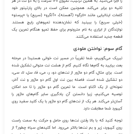
را اجرا می‌کنید. به همین ترتیب، تمپوی ۱۲۰ سرعت را به دو نت در هر
ثانیه دو برابر می‌کند. همچنین ممکن است در بالای پارتیتور خود
کلمات ایتالیایی مانند «لارگو» (آهسته)، «آلگرو» (سریع) یا «پرستو»
(خیلی سریع) را ببینید که نشان‌دهنده تمپوهای رایج هستند.
نوازندگان از ابزاری به نام مترونوم برای حفظ تمپو هنگام تمرین یک
قطعه جدید استفاده می‌کنند.
گام سوم: نواختن ملودی
تبریک می‌گوییم، شما تقریباً در مسیر نت خوانی هستید! در مرحله
بعد، بیایید به گام‌ها نگاه کنیم. گام از هشت نت متوالی تشکیل شده
است. برای مثال، گام دو ماژور از نت‌های دو، ر، می، فا، سل، لا، سی،
دو تشکیل شده است. فاصله بین نت اول گام دو ماژور و نت آخر،
نمونه‌ای از یک اکتاو است. ما تمرین گام دو ماژور را تا حد امکان
توصیه می‌کنیم، زیرا دانستن آن یادگیری سایر گام‌های ماژور را
آسان‌تر می‌کند. هر یک از نت‌های گام دو ماژور با یک کلید سفید روی
کیبورد شما مطابقت دارد.
توجه کنید که با بالا رفتن نت‌ها روی حامل و حرکت به سمت راست
روی کیبورد، زیر و بم نت‌ها بالاتر می‌رود. اما کلیدهای سیاه چطور؟ از