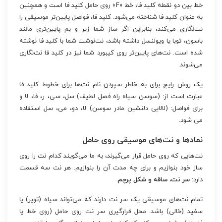
خط بین دو نقطه کلید فا، خط «F» روی حامل کلید فا است و همچنین
به عنوان کلید فا شناخته می‌شود. کلید فا، فواصل پایین‌تر موسیقی را
نت‌نگاری می‌کند، بنابراین اگر ساز شما زیر و بم پایین‌تری مانند
باسون، توبا یا ویولنسل داشته باشد، نت‌نوشت شما با کلید فا نوشته
شده است. نت‌های پایین‌تر روی کیبورد شما نیز در کلید فا نت‌نگاری
می‌شوند.
یک روش رایج برای به خاطر سپردن نام نت‌ها برای خطوط کلید فا
عبارت است از: (سوسن سیاه راه فصل لطیف) سل، سی، ر، فا، لا و
برای فواصل: (لالایی دلنشین مادر سوسن) لا، دو، می، سل استفاده
می شود.
نمادها و نت‌های موسیقی روی حامل
نت‌هایی که روی حامل قرار می‌گیرند، به ما می‌گویند کدام نت را روی
ساز خود بنوازیم و برای چه مدت آن را بنوازیم. هر نت سه قسمت
دارد:
سر نت، ساقه و شکل پرچم.
تمام نت‌های موسیقی یک سر نت دارند که می‌تواند سیاه (توپر) یا
سفید (خالی) باشد. محل قرارگیری سر نت روی حامل (روی خط یا