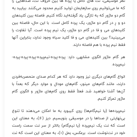
نظر موسیقی، نت های کامل یا پرده ها بین حروف نت، صداهایی را
که ما می‌توانیم روی سازهایمان تولید کنیم محدود می‌کنند. بیایید به
گام دو ماژور که به تازگی یاد گرفته‌اید نگاه کنیم. فاصله بین کلیدهای
دو و رِ در گام دو ماژور، یک پرده کامل است. با این حال، فاصله بین
کلیدهای می و فا در گام دو ماژور، یک نیم پرده است. آیا تفاوت را
می‌بینید؟ بین کلیدهای می و فا کلید سیاه وجود ندارد، بنابراین آنها
فقط نیم پرده با هم فاصله دارند.
هر گام ماژور الگوی مشابهی دارد: پرده-پرده-نیم‌پرده-پرده-پرده-پرده-
نیم‌پرده.
انواع گام‌های دیگری نیز وجود دارد که هر کدام صدای منحصربه‌فردی
دارند، مانند گام‌های مینور، گام‌های مودال و موارد دیگر که بعداً با
آن‌ها آشنا خواهید شد. فعلاً فقط روی گام‌های ماژور و الگوی گام
ماژور تمرکز کنیم.
نیم‌پرده‌ها (یا نیم‌گام‌ها) روی کیبورد به ما امکان می‌دهند تا تنوع
بی‌نهایتی از صداها را در موسیقی بنویسیم. دیز (♯)، به معنای این
است که نت یک نیم‌پرده (یا نیم‌گام) بالاتر از سر نت سمت راست
خود در نت‌نوشت است. برعکس، بمل (♭)، به معنای این است که نت