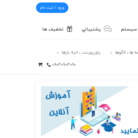
ورود / ثبت نام
 سیستم
پشتيباني
تخفیف ها
 ها ، الگوها
پاورپوينت ، لایه بازها
09030903090