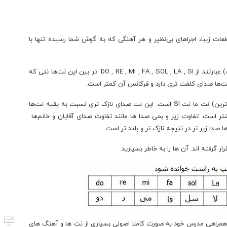
رای ۷ نت میباشد. تمام قطعات زیبا، اجراهای بی‌نظیر و هر آهنگی که به گوش شما رسیده تنها با
نت های موسیقی به ترتیب از بم به زیر (از چپ به راست) عبارتند از DO , RE , MI , FA , SOL , LA , SI. در بین این نت‌ها نتی که
پس در این صورت در بین نت‌های اصلی، زیر ترین (نازک ترین) نت ما نت SI است. این نت صدای نازک تری نسبت به بقیه نت‌ها
تر است. تفاوت زیر و بمی صدا ها مانند تفاوت صدای آقایان و خانم‌ها
ها صدا زیر تر در نتیجه نازک تر و بلند تر است.
گرفته اند. آن ها را به خاطر بسپارید.
 همراهی مدرس خود به صورت کاملا اصولی بسیاری از نت ها و آهنگ های