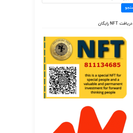
تجو
دریافت NFT رایگان