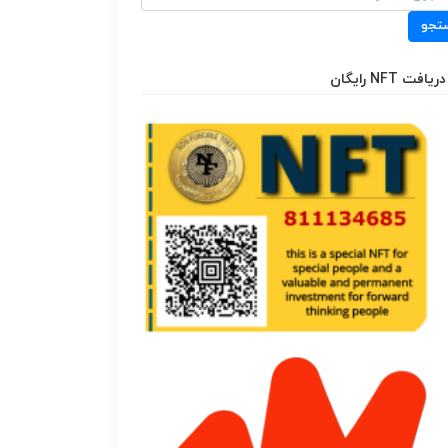
تجو
دریافت NFT رایگان