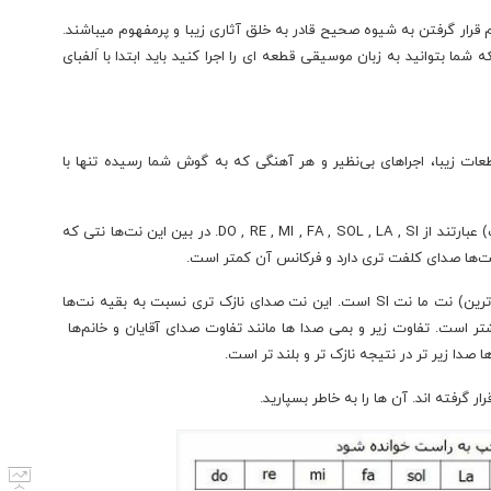
رار گرفتن به شیوه صحیح قادر به خلق آثاری زیبا و پرمفهوم میباشند.
ما بتوانید به زبان موسیقی قطعه ای را اجرا کنید باید ابتدا با اَلفبای
رای ۷ نت میباشد. تمام قطعات زیبا، اجراهای بی‌نظیر و هر آهنگی که به گوش شما رسیده تنها با
نت های موسیقی به ترتیب از بم به زیر (از چپ به راست) عبارتند از DO , RE , MI , FA , SOL , LA , SI. در بین این نت‌ها نتی که
پس در این صورت در بین نت‌های اصلی، زیر ترین (نازک ترین) نت ما نت SI است. این نت صدای نازک تری نسبت به بقیه نت‌ها
تر است. تفاوت زیر و بمی صدا ها مانند تفاوت صدای آقایان و خانم‌ها
ها صدا زیر تر در نتیجه نازک تر و بلند تر است.
گرفته اند. آن ها را به خاطر بسپارید.