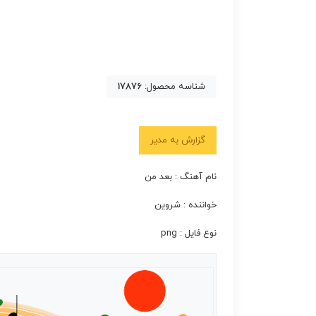
شناسه محصول:
17876
گزارش به مدیر
نام آهنگ : بعد من
خواننده : شروین
نوع فایل : png