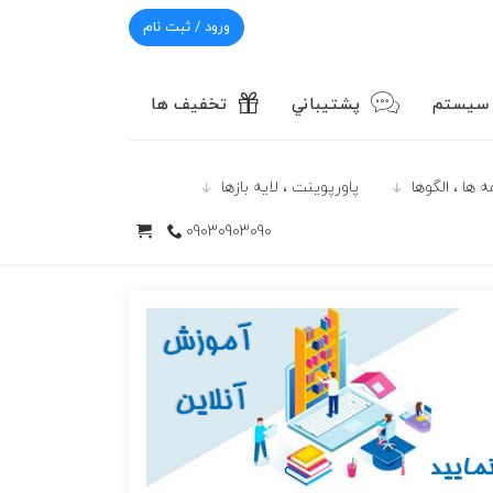
ورود / ثبت نام
 سیستم
پشتيباني
تخفیف ها
 ها ، الگوها
پاورپوينت ، لایه بازها
09030903090