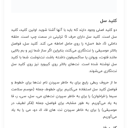
کلید سل
دو کلید اصلی وجود دارند که باید با آنها آشنا شوید. اولین کلید، کلید
سل است. کلید سل دارای حرف G تزئینی در سمت چپ است. حلقه
داخلی G، خط «سل» را روی حامل احاطه می کند. کلید سل، فواصل
بالاتر موسیقی را نت‌نگاری می‌کند، بنابراین اگر ساز شما زیر و بم بالایی
مانند فلوت، ویولن یا ساکسیفون داشته باشد، نت‌نوشت شما با کلید
سل نوشته شده است. نت‌های بالاتر روی کیبورد نیز روی کلید سل
نت‌نگاری می‌شوند.
ما از حروف ربطی رایج برای به خاطر سپردن نام نت‌ها برای خطوط و
فواصل کلید سل استفاده می‌کنیم. برای خطوط، جمله (موسم سلامت
سیما را فراخوان) را برای به خاطر سپردن نت‌های می، سل، سی، ر، فا
به یاد می‌آوریم. به طور مشابه، برای فواصل، جمله (فکر لطیف در
موسیقی) را برای به خاطر سپردن نت های فا، لا، دو، می را به یاد
می‌آوریم.