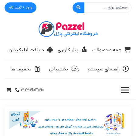
ورود / ثبت نام
پازل
همه محصولات
پنل کاربری
دریافت اپلیکیشن
راهنمای سیستم
پشتيباني
تخفیف ها
09030903090