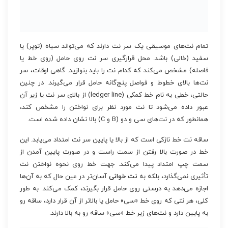
تمام نت‌های موسیقی یک سر نت دارند که می‌تواند سیاه (توپر) یا
سفید (خالی) باشد. محل قرارگیری سر نت روی حامل (روی خط یا
فاصله) مشخص می‌کند که کدام نت را باید بنوازید. گاهی اوقات، سر
نت‌ها بالای خطوط و فواصل پنج‌گانه حامل قرار می‌گیرند. در چنین
حالتی، خطی به نام خط کمکی (ledger line) از بالای سر نت یا زیر آن
عبور داده می‌شود تا نت مورد نظر برای نواختن را مشخص کند،
همانطور که در نت‌های سی و دو (B و C) بالا نشان داده شده است.
ساقه نت خط نازکی است که از بالا یا پایین سر نت امتداد می‌یابد. این
خط در صورت بالا رفتن از سمت راست و در صورت پایین آمدن از
سمت چپ امتداد پیدا می‌کند. جهت خط روی نحوه نواختن نت
تأثیری نمی‌گذارد، بلکه به
نت خوانی
آسان‌تر در عین حال که به آن‌ها
اجازه می‌دهد به درستی روی حامل قرار بگیرند، کمک می‌کند. به طور
کلی، هر نتی که روی خط «سی» حامل یا بالاتر از آن قرار دارد، ساقه رو
به پایین دارد و نت‌های زیر خط «سی» ساقه رو به بالا دارند.