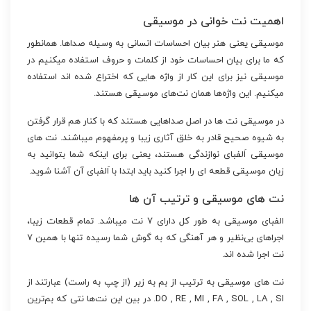
اهمیت نت خوانی در موسیقی
موسیقی یعنی هنر بیان احساسات انسانی به وسیله صداها. همانطور
که ما برای بیان احساسات خود از کلمات و حروف استفاده میکنیم در
موسیقی نیز برای این کار از واژه هایی که اختراع شده اند استفاده
میکنیم. این واژه‌ها همان نت‌های موسیقی هستند.
در موسیقی نت ها در اصل صداهایی هستند که با کنار هم قرار گرفتن
به شیوه صحیح قادر به خلق آثاری زیبا و پرمفهوم میباشند. نت های
موسیقی اَلفبای نوازندگی هستند، یعنی برای اینکه شما بتوانید به
زبان موسیقی قطعه ای را اجرا کنید باید ابتدا با اَلفبای آن آشنا شوید.
نت های موسیقی و ترتیب آن ها
الفبای موسیقی به طور کل دارای ۷ نت میباشد. تمام قطعات زیبا،
اجراهای بی‌نظیر و هر آهنگی که به گوش شما رسیده تنها با همین ۷
نت اجرا شده اند.
نت های موسیقی به ترتیب از بم به زیر (از چپ به راست) عبارتند از
DO , RE , MI , FA , SOL , LA , SI. در بین این نت‌ها نتی که بم‌ترین