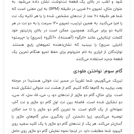
شود و اغلب در بالای یک قطعه نت‌نوشت نشان داده می‌شود. به
عنوان مثال، تمپوی ۶۰ ضربی در دقیقه (BPM) به این معنی است که
شما هر دقیقه ۶۰ عدد از نت‌های مشخص شده را یا هر ثانیه یک نت
را اجرا می‌کنید. به همین ترتیب، تمپوی ۱۲۰ سرعت را به دو نت در هر
ثانیه دو برابر می‌کند. همچنین ممکن است در بالای پارتیتور خود
کلمات ایتالیایی مانند «لارگو» (آهسته)، «آلگرو» (سریع) یا «پرستو»
(خیلی سریع) را ببینید که نشان‌دهنده تمپوهای رایج هستند.
نوازندگان از ابزاری به نام مترونوم برای حفظ تمپو هنگام تمرین یک
قطعه جدید استفاده می‌کنند.
گام سوم: نواختن ملودی
تبریک می‌گوییم، شما تقریباً در مسیر نت خوانی هستید! در مرحله
بعد، بیایید به گام‌ها نگاه کنیم. گام از هشت نت متوالی تشکیل شده
است. برای مثال، گام دو ماژور از نت‌های دو، ر، می، فا، سل، لا، سی،
دو تشکیل شده است. فاصله بین نت اول گام دو ماژور و نت آخر،
نمونه‌ای از یک اکتاو است. ما تمرین گام دو ماژور را تا حد امکان
توصیه می‌کنیم، زیرا دانستن آن یادگیری سایر گام‌های ماژور را
آسان‌تر می‌کند. هر یک از نت‌های گام دو ماژور با یک کلید سفید روی
کیبورد شما مطابقت دارد. در اینجا نحوه نمایش گام دو ماژور روی حامل