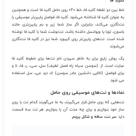
کلید فا
خط بین دو نقطه کلید فا، خط «F» روی حامل کلید فا است و همچنین
به عنوان کلید فا شناخته می‌شود. کلید فا، فواصل پایین‌تر موسیقی را
نت‌نگاری می‌کند، بنابراین اگر ساز شما زیر و بم پایین‌تری مانند
باسون، توبا یا ویولنسل داشته باشد، نت‌نوشت شما با کلید فا نوشته
شده است. نت‌های پایین‌تر روی کیبورد شما نیز در کلید فا نت‌نگاری
می‌شوند.
یک روش رایج برای به خاطر سپردن نام نت‌ها برای خطوط کلید فا
عبارت است از: (سوسن سیاه راه فصل لطیف) سل، سی، ر، فا، لا و
برای فواصل: (لالایی دلنشین مادر سوسن) لا، دو، می، سل استفاده
می شود.
نمادها و نت‌های موسیقی روی حامل
نت‌هایی که روی حامل قرار می‌گیرند، به ما می‌گویند کدام نت را روی
ساز خود بنوازیم و برای چه مدت آن را بنوازیم. هر نت سه قسمت
دارد:
سر نت، ساقه و شکل پرچم.