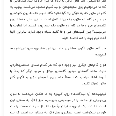
نظر موسیقی، نت های کامل یا پرده ها بین حروف نت، صداهایی را
که ما می‌توانیم روی سازهایمان تولید کنیم محدود می‌کنند. بیایید به
گام دو ماژور که به تازگی یاد گرفته‌اید نگاه کنیم. فاصله بین کلیدهای
دو و رِ در گام دو ماژور، یک پرده کامل است. با این حال، فاصله بین
کلیدهای می و فا در گام دو ماژور، یک نیم پرده است. آیا تفاوت را
می‌بینید؟ بین کلیدهای می و فا کلید سیاه وجود ندارد، بنابراین آنها
فقط نیم پرده با هم فاصله دارند.
هر گام ماژور الگوی مشابهی دارد: پرده-پرده-نیم‌پرده-پرده-پرده-پرده-
نیم‌پرده.
انواع گام‌های دیگری نیز وجود دارد که هر کدام صدای منحصربه‌فردی
دارند، مانند گام‌های مینور، گام‌های مودال و موارد دیگر که بعداً با
آن‌ها آشنا خواهید شد. فعلاً فقط روی گام‌های ماژور و الگوی گام
ماژور تمرکز کنیم.
نیم‌پرده‌ها (یا نیم‌گام‌ها) روی کیبورد به ما امکان می‌دهند تا تنوع
بی‌نهایتی از صداها را در موسیقی بنویسیم. دیز (♯)، به معنای این
است که نت یک نیم‌پرده (یا نیم‌گام) بالاتر از سر نت سمت راست
خود در نت‌نوشت است. برعکس، بمل (♭)، به معنای این است که نت