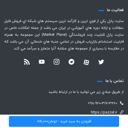
فعاليت ما
سايت پازل يكي از قوي ترين و كارآمد ترين سيستم هاي شبكه اي فروش فايل
،‌مقالات و ارائه دوره هاي آموزشي در ايران مي باشد از جمله امكانات خاص در
سايت پازل قابليت چند فروشندگي (Market Place) اين مجموعه به همراه
قابليت استخدام بازارياب فروش در تمامي جنبه هاي خدماتي آن مي باشد كه
در مقايسه با بسياري از مجموعه هاي مشابه آنرا متمايز و سرآمد مي كند.
تماس با ما
از طريق مبادي زير مي توانيد با ما در ارتباط باشيد
+98-920-317-3260
https://pazzel.ir
افزودن به سبد خرید -
تومان
115,000
support (@) pazzel.ir