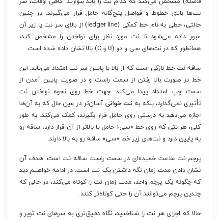
فاصله) مشخص می‌کند که کدام نت را باید بنوازید. گاهی اوقات، سر
نت‌ها بالای خطوط و فواصل پنج‌گانه حامل قرار می‌گیرند. در چنین
حالتی، خطی به نام خط کمکی (ledger line) از بالای سر نت یا زیر آن
عبور داده می‌شود تا نت مورد نظر برای نواختن را مشخص کند،
همانطور که در نت‌های سی و دو (B و C) بالا نشان داده شده است.
ساقه نت خط نازکی است که از بالا یا پایین سر نت امتداد می‌یابد. این
خط در صورت بالا رفتن از سمت راست و در صورت پایین آمدن از
سمت چپ امتداد پیدا می‌کند. جهت خط روی نحوه نواختن نت
تأثیری نمی‌گذارد، بلکه به
نت خوانی
آسان‌تر در عین حال که به آن‌ها
اجازه می‌دهد به درستی روی حامل قرار بگیرند، کمک می‌کند. به طور
کلی، هر نتی که روی خط «سی» حامل یا بالاتر از آن قرار دارد، ساقه رو
به پایین دارد و نت‌های زیر خط «سی» ساقه رو به بالا دارند.
پرچم نت علامت خمیده‌ای در سمت راست ساقه نت است. هدف آن
نشان دادن مدت زمان نگه داشتن یک نت است. در ادامه خواهیم دید
که چگونه یک پرچم واحد، مدت زمان نت را کوتاه می‌کند، در حالی که
چندین پرچم می‌توانند آن را حتی کوتاه‌تر کنند.
حالا که اجزای هر نت را شناختید، نگاه دقیق‌تری به سرهای نت توپر و