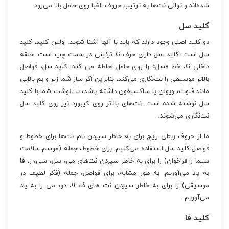
شده‌اند و توالی نت‌ها به ترتیب حروف الفبا روی حامل بالا می‌رود.
کلید سل
دو کلید اصلی وجود دارند که باید با آنها آشنا شوید. اولین کلید، کلید
سل است. کلید سل دارای حرف G تزئینی در سمت چپ است. حلقه
داخلی G، خط «سل» را روی حامل احاطه می کند. کلید سل، فواصل
بالاتر موسیقی را نت‌نگاری می‌کند، بنابراین اگر ساز شما زیر و بم بالایی
مانند فلوت، ویولن یا ساکسیفون داشته باشد، نت‌نوشت شما با کلید
سل نوشته شده است. نت‌های بالاتر روی کیبورد نیز روی کلید سل
نت‌نگاری می‌شوند.
ما از حروف ربطی رایج برای به خاطر سپردن نام نت‌ها برای خطوط و
فواصل کلید سل استفاده می‌کنیم. برای خطوط، جمله (موسم سلامت
سیما را فراخوان) را برای به خاطر سپردن نت‌های می، سل، سی، ر، فا
به یاد می‌آوریم. به طور مشابه، برای فواصل، جمله (فکر لطیف در
موسیقی) را برای به خاطر سپردن نت های فا، لا، دو، می را به یاد
می‌آوریم.
کلید فا