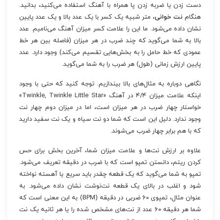
دست زدن یا ضربه زدن پا همراه با آهنگ استفاده می‌کنید، بدانید.
هنگام
نت خوانی
، متر شبیه یک کسر با یک عدد بالا و یک عدد پایین
نشان داده می‌شود. ما این را علامت کسر میزان آهنگ می‌نامیم. عدد
بالا به شما می‌گوید که چند ضرب در هر میزان (فاصله بین هر خط
عمودی که خط حامل را به بخش‌هایی تقسیم می‌کند) وجود دارد. عدد
پایین ارزش زمانی (طول) هر ضرب را به شما می‌گوید.
نگاهی دوباره به مثال‌های بالا بیندازیم. توجه کنید که حتی با وجود
اینکه علامت میزان ۴/۴ در آهنگ «Twinkle, Twinkle Little Star»
خواستار چهار ضرب در هر میزان است، اما در میزان دوم چهار نت
وجود ندارد. دلیل این است که شما دو نت سیاه و یک نت سفید دارید
که با هم برابر چهار ضرب می‌شوند.
علاوه بر ارزش نت‌ها و علامت میزان شما، آخرین بخش برای حس
کردن ریتم، دانستن تمپو است که با ضرب در دقیقه تعریف می‌شود.
تمپو به شما می‌گوید که یک قطعه چقدر باید سریع یا آهسته نواخته
شود و اغلب در بالای یک قطعه نت‌نوشت نشان داده می‌شود. به
عنوان مثال، تمپوی ۶۰ ضربی در دقیقه (BPM) به این معنی است که
شما هر دقیقه ۶۰ عدد از نت‌های مشخص شده را یا هر ثانیه یک نت