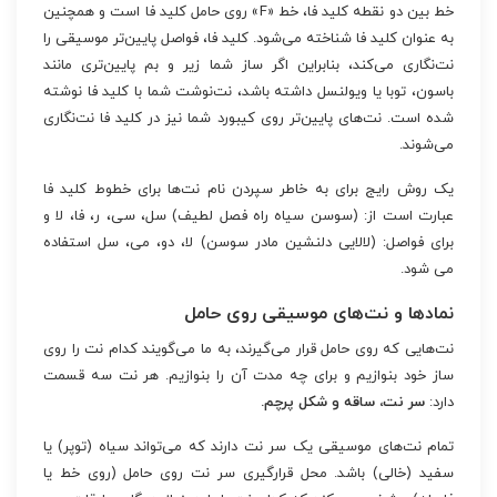
خط بین دو نقطه کلید فا، خط «F» روی حامل کلید فا است و همچنین
به عنوان کلید فا شناخته می‌شود. کلید فا، فواصل پایین‌تر موسیقی را
نت‌نگاری می‌کند، بنابراین اگر ساز شما زیر و بم پایین‌تری مانند
باسون، توبا یا ویولنسل داشته باشد، نت‌نوشت شما با کلید فا نوشته
شده است. نت‌های پایین‌تر روی کیبورد شما نیز در کلید فا نت‌نگاری
می‌شوند.
یک روش رایج برای به خاطر سپردن نام نت‌ها برای خطوط کلید فا
عبارت است از: (سوسن سیاه راه فصل لطیف) سل، سی، ر، فا، لا و
برای فواصل: (لالایی دلنشین مادر سوسن) لا، دو، می، سل استفاده
می شود.
نمادها و نت‌های موسیقی روی حامل
نت‌هایی که روی حامل قرار می‌گیرند، به ما می‌گویند کدام نت را روی
ساز خود بنوازیم و برای چه مدت آن را بنوازیم. هر نت سه قسمت
دارد:
سر نت، ساقه و شکل پرچم.
تمام نت‌های موسیقی یک سر نت دارند که می‌تواند سیاه (توپر) یا
سفید (خالی) باشد. محل قرارگیری سر نت روی حامل (روی خط یا