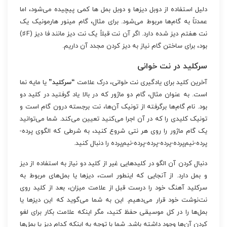
دلیل استفاده از دوبل دیزها و دوبل بمل ها کمی پیچیده می‌شود، اما
عمدتاً به گام‌ها مربوط می‌شود. برای مثال، گام مینور هارمونیک یک
نت هفتم دیز شده دارد. اگر آن نت قبلاً یک نت دیز مانند فا دیز (F♯)
بود، برای ساختن گام نیاز به دیز کردن مجدد آن داریم.
سرکلید در نت خوانی
آخرین کلید برای یادگیری نت خوانی، درک علامت
“سرکلید”
یا مایه نما
است. به عنوان مثال، گام دو ماژور که در بالا یاد گرفتید در کلید دو
بود. نام گام‌ها برگرفته از تونیک آن‌ها، نت برجسته درون گام است و
تونیک کلیدی را که در آن اجرا می‌کنید تعیین می‌کند. شما می‌توانید
یک گام ماژور را روی هر نتی شروع کنید، به شرطی که الگوی پرده-
پرده-نیم‌پرده-پرده-پرده-پرده-نیم‌پرده را دنبال کنید.
دنبال کردن آن الگو در کلیدهایی غیر از کلید دو نیاز به استفاده از دیز
و بمل دارد. از آنجایی که اینطور است، دیزها یا بمل‌های مربوط به
سرکلید آهنگ خود را درست قبل از علامت میزان، بعد از کلید روی
نت‌نوشت خود قرار می‌دهیم. این به شما می‌گوید که این دیزها یا
بمل‌ها را در کل موسیقی حفظ کنید، مگر اینکه علامت بکار برای لغو
کردن آن‌ها وجود داشته باشد. شما با توجه به اینکه کدام دیز یا بمل‌ها