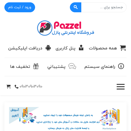
ورود / ثبت نام
پازل
همه محصولات
پنل کاربری
دریافت اپلیکیشن
راهنمای سیستم
پشتيباني
تخفیف ها
09030903090