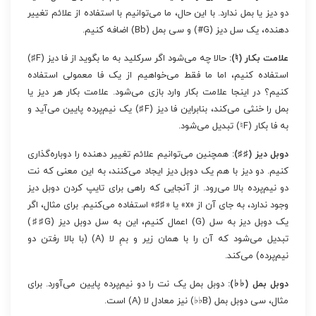
دو دیز یا بمل ندارد. با این حال، ما می‌توانیم با استفاده از علائم تغییر
دهنده، یک سل دیز (G#) و سی بمل (Bb) اضافه کنیم.
علامت بکار (♮):
حالا چه می‌شود اگر سرکلید به ما بگوید از فا دیز (F♯)
استفاده کنیم، اما ما فقط می‌خواهیم از یک فا معمولی استفاده
کنیم؟ در اینجا علامت بکار وارد بازی می‌شود. علامت بکار هر دیز یا
بمل را خنثی می‌کند، بنابراین فا دیز (F♯) یک نیم‌پرده پایین می‌آید و
به فا بکار (F♮) تبدیل می‌شود.
دوبل دیز (♯♯):
همچنین می‌توانیم علائم تغییر دهنده را دوباره‌گذاری
کنیم. دو دیز با هم یک دوبل دیز ایجاد می‌کنند، به این معنی که نت
دو نیم‌پرده بالا می‌رود. از آنجایی که راهی برای تایپ کردن دوبل دیز
وجود ندارد، به جای آن از «x» یا «♯♯» استفاده می‌کنیم. برای مثال، اگر
یک دوبل دیز به سل (G) اعمال کنیم، این به سل دوبل دیز (G♯♯)
تبدیل می‌شود که آن را با همان زیر و بمِ لا (A) (با بالا رفتن دو
نیم‌پرده) می‌کند.
دوبل بمل (♭♭):
دوبل بمل یک نت را دو نیم‌پرده پایین می‌آورد. برای
مثال، سی دوبل بمل (B♭♭) نیز معادل لا (A) است.