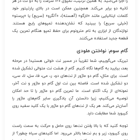
را اجرا می‌کنید. به همین ترتیب، تمپوی ۱۲۰ سرعت را به دو نت در هر
ثانیه دو برابر می‌کند. همچنین ممکن است در بالای پارتیتور خود
کلمات ایتالیایی مانند «لارگو» (آهسته)، «آلگرو» (سریع) یا «پرستو»
(خیلی سریع) را ببینید که نشان‌دهنده تمپوهای رایج هستند.
نوازندگان از ابزاری به نام مترونوم برای حفظ تمپو هنگام تمرین یک
قطعه جدید استفاده می‌کنند.
گام سوم: نواختن ملودی
تبریک می‌گوییم، شما تقریباً در مسیر نت خوانی هستید! در مرحله
بعد، بیایید به گام‌ها نگاه کنیم. گام از هشت نت متوالی تشکیل شده
است. برای مثال، گام دو ماژور از نت‌های دو، ر، می، فا، سل، لا، سی،
دو تشکیل شده است. فاصله بین نت اول گام دو ماژور و نت آخر،
نمونه‌ای از یک اکتاو است. ما تمرین گام دو ماژور را تا حد امکان
توصیه می‌کنیم، زیرا دانستن آن یادگیری سایر گام‌های ماژور را
آسان‌تر می‌کند. هر یک از نت‌های گام دو ماژور با یک کلید سفید روی
کیبورد شما مطابقت دارد.
توجه کنید که با بالا رفتن نت‌ها روی حامل و حرکت به سمت راست
روی کیبورد، زیر و بم نت‌ها بالاتر می‌رود. اما کلیدهای سیاه چطور؟ از