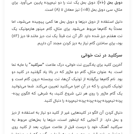
دوبل بمل (♭♭):
دوبل بمل یک نت را دو نیم‌پرده پایین می‌آورد. برای
مثال، سی دوبل بمل (B♭♭) نیز معادل لا (A) است.
دلیل استفاده از دوبل دیزها و دوبل بمل ها کمی پیچیده می‌شود، اما
عمدتاً به گام‌ها مربوط می‌شود. برای مثال، گام مینور هارمونیک یک
نت هفتم دیز شده دارد. اگر آن نت قبلاً یک نت دیز مانند فا دیز (F♯)
بود، برای ساختن گام نیاز به دیز کردن مجدد آن داریم.
سرکلید در نت خوانی
آخرین کلید برای یادگیری نت خوانی، درک علامت
“سرکلید”
یا مایه نما
است. به عنوان مثال، گام دو ماژور که در بالا یاد گرفتید در کلید دو
بود. نام گام‌ها برگرفته از تونیک آن‌ها، نت برجسته درون گام است و
تونیک کلیدی را که در آن اجرا می‌کنید تعیین می‌کند. شما می‌توانید
یک گام ماژور را روی هر نتی شروع کنید، به شرطی که الگوی پرده-
پرده-نیم‌پرده-پرده-پرده-پرده-نیم‌پرده را دنبال کنید.
دنبال کردن آن الگو در کلیدهایی غیر از کلید دو نیاز به استفاده از دیز
و بمل دارد. از آنجایی که اینطور است، دیزها یا بمل‌های مربوط به
سرکلید آهنگ خود را درست قبل از علامت میزان، بعد از کلید روی