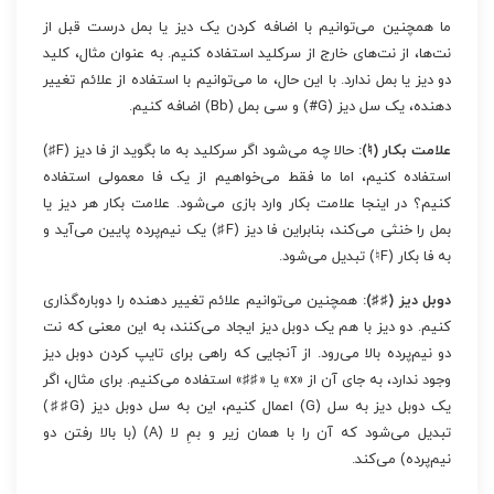
ما همچنین می‌توانیم با اضافه کردن یک دیز یا بمل درست قبل از
نت‌ها، از نت‌های خارج از سرکلید استفاده کنیم. به عنوان مثال، کلید
دو دیز یا بمل ندارد. با این حال، ما می‌توانیم با استفاده از علائم تغییر
دهنده، یک سل دیز (G#) و سی بمل (Bb) اضافه کنیم.
علامت بکار (♮):
حالا چه می‌شود اگر سرکلید به ما بگوید از فا دیز (F♯)
استفاده کنیم، اما ما فقط می‌خواهیم از یک فا معمولی استفاده
کنیم؟ در اینجا علامت بکار وارد بازی می‌شود. علامت بکار هر دیز یا
بمل را خنثی می‌کند، بنابراین فا دیز (F♯) یک نیم‌پرده پایین می‌آید و
به فا بکار (F♮) تبدیل می‌شود.
دوبل دیز (♯♯):
همچنین می‌توانیم علائم تغییر دهنده را دوباره‌گذاری
کنیم. دو دیز با هم یک دوبل دیز ایجاد می‌کنند، به این معنی که نت
دو نیم‌پرده بالا می‌رود. از آنجایی که راهی برای تایپ کردن دوبل دیز
وجود ندارد، به جای آن از «x» یا «♯♯» استفاده می‌کنیم. برای مثال، اگر
یک دوبل دیز به سل (G) اعمال کنیم، این به سل دوبل دیز (G♯♯)
تبدیل می‌شود که آن را با همان زیر و بمِ لا (A) (با بالا رفتن دو
نیم‌پرده) می‌کند.