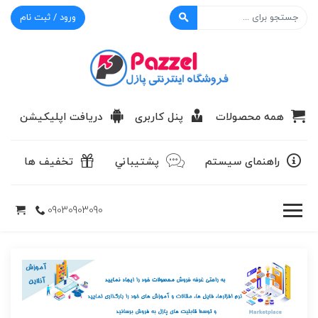
ورود / ثبت نام
پازل
همه محصولات
پنل کاربری
دریافت اپلیکیشن
راهنمای سیستم
پشتيباني
تخفیف ها
09030903090