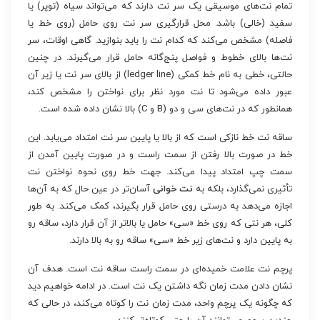
تمام نت‌های موسیقی یک سر نت دارند که می‌تواند سیاه (توپر) یا
سفید (خالی) باشد. محل قرارگیری سر نت روی حامل (روی خط یا
فاصله) مشخص می‌کند که کدام نت را باید بنوازید. گاهی اوقات، سر
نت‌ها بالای خطوط و فواصل پنج‌گانه حامل قرار می‌گیرند. در چنین
حالتی، خطی به نام خط کمکی (ledger line) از بالای سر نت یا زیر آن
عبور داده می‌شود تا نت مورد نظر برای نواختن را مشخص کند،
همانطور که در نت‌های سی و دو (B و C) بالا نشان داده شده است.
ساقه نت خط نازکی است که از بالا یا پایین سر نت امتداد می‌یابد. این
خط در صورت بالا رفتن از سمت راست و در صورت پایین آمدن از
سمت چپ امتداد پیدا می‌کند. جهت خط روی نحوه نواختن نت
تأثیری نمی‌گذارد، بلکه به
نت خوانی
آسان‌تر در عین حال که به آن‌ها
اجازه می‌دهد به درستی روی حامل قرار بگیرند، کمک می‌کند. به طور
کلی، هر نتی که روی خط «سی» حامل یا بالاتر از آن قرار دارد، ساقه رو
به پایین دارد و نت‌های زیر خط «سی» ساقه رو به بالا دارند.
پرچم نت علامت خمیده‌ای در سمت راست ساقه نت است. هدف آن
نشان دادن مدت زمان نگه داشتن یک نت است. در ادامه خواهیم دید
که چگونه یک پرچم واحد، مدت زمان نت را کوتاه می‌کند، در حالی که