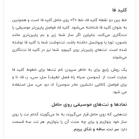
کلید فا
خط بین دو نقطه کلید فا، خط «F» روی حامل کلید فا است و همچنین
به عنوان کلید فا شناخته می‌شود. کلید فا، فواصل پایین‌تر موسیقی را
نت‌نگاری می‌کند، بنابراین اگر ساز شما زیر و بم پایین‌تری مانند
باسون، توبا یا ویولنسل داشته باشد، نت‌نوشت شما با کلید فا نوشته
شده است. نت‌های پایین‌تر روی کیبورد شما نیز در کلید فا نت‌نگاری
می‌شوند.
یک روش رایج برای به خاطر سپردن نام نت‌ها برای خطوط کلید فا
عبارت است از: (سوسن سیاه راه فصل لطیف) سل، سی، ر، فا، لا و
برای فواصل: (لالایی دلنشین مادر سوسن) لا، دو، می، سل استفاده
می شود.
نمادها و نت‌های موسیقی روی حامل
نت‌هایی که روی حامل قرار می‌گیرند، به ما می‌گویند کدام نت را روی
ساز خود بنوازیم و برای چه مدت آن را بنوازیم. هر نت سه قسمت
دارد:
سر نت، ساقه و شکل پرچم.