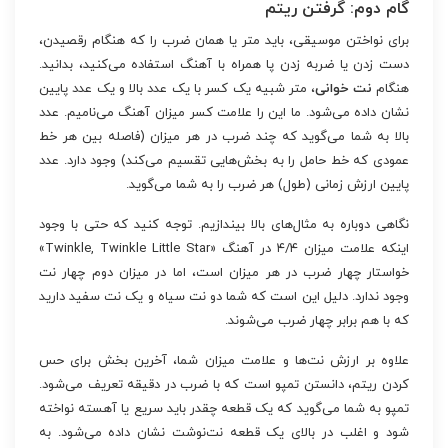
گام دوم: گرفتن ریتم
برای نواختن موسیقی، باید متر یا همان ضرب را که هنگام رقصیدن،
دست زدن یا ضربه زدن پا همراه با آهنگ استفاده می‌کنید، بدانید.
هنگام
نت خوانی
، متر شبیه یک کسر با یک عدد بالا و یک عدد پایین
نشان داده می‌شود. ما این را علامت کسر میزان آهنگ می‌نامیم. عدد
بالا به شما می‌گوید که چند ضرب در هر میزان (فاصله بین هر خط
عمودی که خط حامل را به بخش‌هایی تقسیم می‌کند) وجود دارد. عدد
پایین ارزش زمانی (طول) هر ضرب را به شما می‌گوید.
نگاهی دوباره به مثال‌های بالا بیندازیم. توجه کنید که حتی با وجود
اینکه علامت میزان ۴/۴ در آهنگ «Twinkle, Twinkle Little Star»
خواستار چهار ضرب در هر میزان است، اما در میزان دوم چهار نت
وجود ندارد. دلیل این است که شما دو نت سیاه و یک نت سفید دارید
که با هم برابر چهار ضرب می‌شوند.
علاوه بر ارزش نت‌ها و علامت میزان شما، آخرین بخش برای حس
کردن ریتم، دانستن تمپو است که با ضرب در دقیقه تعریف می‌شود.
تمپو به شما می‌گوید که یک قطعه چقدر باید سریع یا آهسته نواخته
شود و اغلب در بالای یک قطعه نت‌نوشت نشان داده می‌شود. به