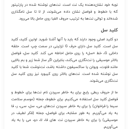
نوبه خود نشان‌دهنده یک نت است. نت‌های نوشته شده در پارتیتور
که با خطوط و فواصل نشان داده می‌شوند، از لا تا سل نامگذاری
شده‌اند و توالی نت‌ها به ترتیب حروف الفبا روی حامل بالا می‌رود.
کلید سل
دو کلید اصلی وجود دارند که باید با آنها آشنا شوید. اولین کلید، کلید
سل است. کلید سل دارای حرف G تزئینی در سمت چپ است. حلقه
داخلی G، خط «سل» را روی حامل احاطه می کند. کلید سل، فواصل
بالاتر موسیقی را نت‌نگاری می‌کند، بنابراین اگر ساز شما زیر و بم بالایی
مانند فلوت، ویولن یا ساکسیفون داشته باشد، نت‌نوشت شما با کلید
سل نوشته شده است. نت‌های بالاتر روی کیبورد نیز روی کلید سل
نت‌نگاری می‌شوند.
ما از حروف ربطی رایج برای به خاطر سپردن نام نت‌ها برای خطوط و
فواصل کلید سل استفاده می‌کنیم. برای خطوط، جمله (موسم سلامت
سیما را فراخوان) را برای به خاطر سپردن نت‌های می، سل، سی، ر، فا
به یاد می‌آوریم. به طور مشابه، برای فواصل، جمله (فکر لطیف در
موسیقی) را برای به خاطر سپردن نت های فا، لا، دو، می را به یاد
می‌آوریم.