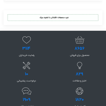
3114
8656
محصول برای فروش
رضایت خریداران
10
829
اخبار و مقالات
درخواست پشتیبانی
1909
1820