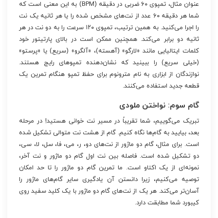
عنوان مثال، تمپوی ۶۰ ضربی در دقیقه (BPM) به این معنی است که
شما هر دقیقه ۶۰ عدد از نت‌های مشخص شده را یا هر ثانیه یک نت
را اجرا می‌کنید. به همین ترتیب، تمپوی ۱۲۰ سرعت را به دو نت در هر
ثانیه دو برابر می‌کند. همچنین ممکن است در بالای پارتیتور خود
کلمات ایتالیایی مانند «لارگو» (آهسته)، «آلگرو» (سریع) یا «پرستو»
(خیلی سریع) را ببینید که نشان‌دهنده تمپوهای رایج هستند.
نوازندگان از ابزاری به نام مترونوم برای حفظ تمپو هنگام تمرین یک
قطعه جدید استفاده می‌کنند.
گام سوم: نواختن ملودی
تبریک می‌گوییم، شما تقریباً در مسیر نت خوانی هستید! در مرحله
بعد، بیایید به گام‌ها نگاه کنیم. گام از هشت نت متوالی تشکیل شده
است. برای مثال، گام دو ماژور از نت‌های دو، ر، می، فا، سل، لا، سی،
دو تشکیل شده است. فاصله بین نت اول گام دو ماژور و نت آخر،
نمونه‌ای از یک اکتاو است. ما تمرین گام دو ماژور را تا حد امکان
توصیه می‌کنیم، زیرا دانستن آن یادگیری سایر گام‌های ماژور را
آسان‌تر می‌کند. هر یک از نت‌های گام دو ماژور با یک کلید سفید روی
کیبورد شما مطابقت دارد.