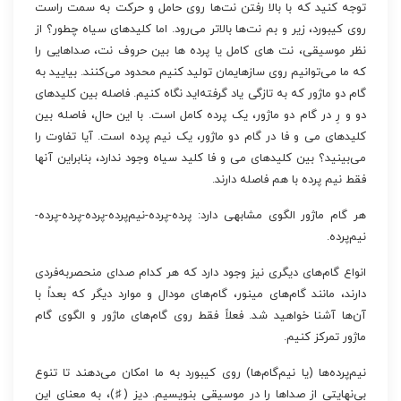
توجه کنید که با بالا رفتن نت‌ها روی حامل و حرکت به سمت راست
روی کیبورد، زیر و بم نت‌ها بالاتر می‌رود. اما کلیدهای سیاه چطور؟ از
نظر موسیقی، نت های کامل یا پرده ها بین حروف نت، صداهایی را
که ما می‌توانیم روی سازهایمان تولید کنیم محدود می‌کنند. بیایید به
گام دو ماژور که به تازگی یاد گرفته‌اید نگاه کنیم. فاصله بین کلیدهای
دو و رِ در گام دو ماژور، یک پرده کامل است. با این حال، فاصله بین
کلیدهای می و فا در گام دو ماژور، یک نیم پرده است. آیا تفاوت را
می‌بینید؟ بین کلیدهای می و فا کلید سیاه وجود ندارد، بنابراین آنها
فقط نیم پرده با هم فاصله دارند.
هر گام ماژور الگوی مشابهی دارد: پرده-پرده-نیم‌پرده-پرده-پرده-پرده-
نیم‌پرده.
انواع گام‌های دیگری نیز وجود دارد که هر کدام صدای منحصربه‌فردی
دارند، مانند گام‌های مینور، گام‌های مودال و موارد دیگر که بعداً با
آن‌ها آشنا خواهید شد. فعلاً فقط روی گام‌های ماژور و الگوی گام
ماژور تمرکز کنیم.
نیم‌پرده‌ها (یا نیم‌گام‌ها) روی کیبورد به ما امکان می‌دهند تا تنوع
بی‌نهایتی از صداها را در موسیقی بنویسیم. دیز (♯)، به معنای این