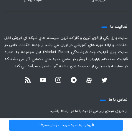
کاربران فعال
نظرات دریافتی
فعاليت ما
سايت پازل يكي از قوي ترين و كارآمد ترين سيستم هاي شبكه اي فروش فايل
،‌مقالات و ارائه دوره هاي آموزشي در ايران مي باشد از جمله امكانات خاص در
سايت پازل قابليت چند فروشندگي (Market Place) اين مجموعه به همراه
قابليت استخدام بازارياب فروش در تمامي جنبه هاي خدماتي آن مي باشد كه
در مقايسه با بسياري از مجموعه هاي مشابه آنرا متمايز و سرآمد مي كند.
تماس با ما
از طريق مبادي زير مي توانيد با ما در ارتباط باشيد
+98-920-317-3260
افزودن به سبد خرید -
تومان
115,000