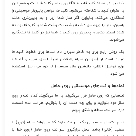
خط بین دو نقطه کلید فا، خط «F» روی حامل کلید فا است و همچنین
به عنوان کلید فا شناخته می‌شود. کلید فا، فواصل پایین‌تر موسیقی را
نت‌نگاری می‌کند، بنابراین اگر ساز شما زیر و بم پایین‌تری مانند
باسون، توبا یا ویولنسل داشته باشد، نت‌نوشت شما با کلید فا نوشته
شده است. نت‌های پایین‌تر روی کیبورد شما نیز در کلید فا نت‌نگاری
می‌شوند.
یک روش رایج برای به خاطر سپردن نام نت‌ها برای خطوط کلید فا
عبارت است از: (سوسن سیاه راه فصل لطیف) سل، سی، ر، فا، لا و
برای فواصل: (لالایی دلنشین مادر سوسن) لا، دو، می، سل استفاده
می شود.
نمادها و نت‌های موسیقی روی حامل
نت‌هایی که روی حامل قرار می‌گیرند، به ما می‌گویند کدام نت را روی
ساز خود بنوازیم و برای چه مدت آن را بنوازیم. هر نت سه قسمت
دارد:
سر نت، ساقه و شکل پرچم.
تمام نت‌های موسیقی یک سر نت دارند که می‌تواند سیاه (توپر) یا
سفید (خالی) باشد. محل قرارگیری سر نت روی حامل (روی خط یا