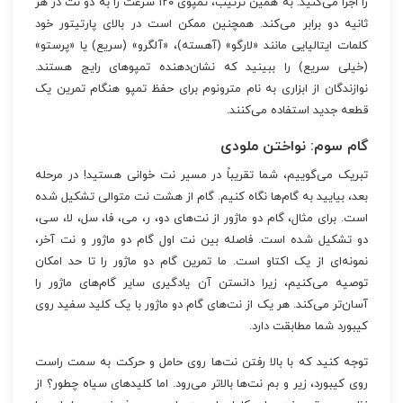
را اجرا می‌کنید. به همین ترتیب، تمپوی ۱۲۰ سرعت را به دو نت در هر
ثانیه دو برابر می‌کند. همچنین ممکن است در بالای پارتیتور خود
کلمات ایتالیایی مانند «لارگو» (آهسته)، «آلگرو» (سریع) یا «پرستو»
(خیلی سریع) را ببینید که نشان‌دهنده تمپوهای رایج هستند.
نوازندگان از ابزاری به نام مترونوم برای حفظ تمپو هنگام تمرین یک
قطعه جدید استفاده می‌کنند.
گام سوم: نواختن ملودی
تبریک می‌گوییم، شما تقریباً در مسیر نت خوانی هستید! در مرحله
بعد، بیایید به گام‌ها نگاه کنیم. گام از هشت نت متوالی تشکیل شده
است. برای مثال، گام دو ماژور از نت‌های دو، ر، می، فا، سل، لا، سی،
دو تشکیل شده است. فاصله بین نت اول گام دو ماژور و نت آخر،
نمونه‌ای از یک اکتاو است. ما تمرین گام دو ماژور را تا حد امکان
توصیه می‌کنیم، زیرا دانستن آن یادگیری سایر گام‌های ماژور را
آسان‌تر می‌کند. هر یک از نت‌های گام دو ماژور با یک کلید سفید روی
کیبورد شما مطابقت دارد.
توجه کنید که با بالا رفتن نت‌ها روی حامل و حرکت به سمت راست
روی کیبورد، زیر و بم نت‌ها بالاتر می‌رود. اما کلیدهای سیاه چطور؟ از