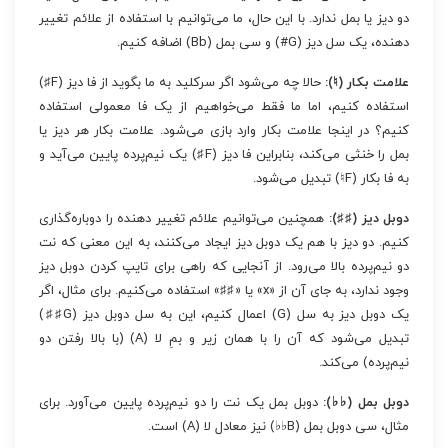
دو دیز یا بمل ندارد. با این حال، ما می‌توانیم با استفاده از علائم تغییر
دهنده، یک سل دیز (G#) و سی بمل (Bb) اضافه کنیم.
علامت بکار (♮):
حالا چه می‌شود اگر سرکلید به ما بگوید از فا دیز (F♯)
استفاده کنیم، اما ما فقط می‌خواهیم از یک فا معمولی استفاده
کنیم؟ در اینجا علامت بکار وارد بازی می‌شود. علامت بکار هر دیز یا
بمل را خنثی می‌کند، بنابراین فا دیز (F♯) یک نیم‌پرده پایین می‌آید و
به فا بکار (F♮) تبدیل می‌شود.
دوبل دیز (♯♯):
همچنین می‌توانیم علائم تغییر دهنده را دوباره‌گذاری
کنیم. دو دیز با هم یک دوبل دیز ایجاد می‌کنند، به این معنی که نت
دو نیم‌پرده بالا می‌رود. از آنجایی که راهی برای تایپ کردن دوبل دیز
وجود ندارد، به جای آن از «x» یا «♯♯» استفاده می‌کنیم. برای مثال، اگر
یک دوبل دیز به سل (G) اعمال کنیم، این به سل دوبل دیز (G♯♯)
تبدیل می‌شود که آن را با همان زیر و بمِ لا (A) (با بالا رفتن دو
نیم‌پرده) می‌کند.
دوبل بمل (♭♭):
دوبل بمل یک نت را دو نیم‌پرده پایین می‌آورد. برای
مثال، سی دوبل بمل (B♭♭) نیز معادل لا (A) است.