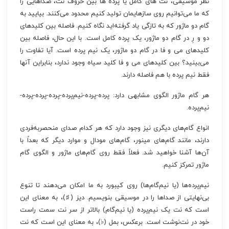
نظر موسیقی، نت های کامل یا پرده ها بین حروف نت، صداهایی را
که ما می‌توانیم روی سازهایمان تولید کنیم محدود می‌کنند. بیایید به
گام دو ماژور که به تازگی یاد گرفته‌اید نگاه کنیم. فاصله بین کلیدهای
دو و رِ در گام دو ماژور، یک پرده کامل است. با این حال، فاصله بین
کلیدهای می و فا در گام دو ماژور، یک نیم پرده است. آیا تفاوت را
می‌بینید؟ بین کلیدهای می و فا کلید سیاه وجود ندارد، بنابراین آنها
فقط نیم پرده با هم فاصله دارند.
هر گام ماژور الگوی مشابهی دارد: پرده-پرده-نیم‌پرده-پرده-پرده-پرده-
نیم‌پرده.
انواع گام‌های دیگری نیز وجود دارد که هر کدام صدای منحصربه‌فردی
دارند، مانند گام‌های مینور، گام‌های مودال و موارد دیگر که بعداً با
آن‌ها آشنا خواهید شد. فعلاً فقط روی گام‌های ماژور و الگوی گام
ماژور تمرکز کنیم.
نیم‌پرده‌ها (یا نیم‌گام‌ها) روی کیبورد به ما امکان می‌دهند تا تنوع
بی‌نهایتی از صداها را در موسیقی بنویسیم. دیز (♯)، به معنای این
است که نت یک نیم‌پرده (یا نیم‌گام) بالاتر از سر نت سمت راست
خود در نت‌نوشت است. برعکس، بمل (♭)، به معنای این است که نت