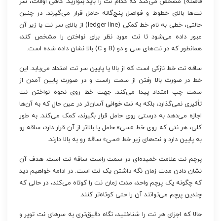
فاصله) مشخص می‌کند که کدام نت را باید بنوازید. گاهی اوقات، سر
نت‌ها بالای خطوط و فواصل پنج‌گانه حامل قرار می‌گیرند. در چنین
حالتی، خطی به نام خط کمکی (ledger line) از بالای سر نت یا زیر آن
عبور داده می‌شود تا نت مورد نظر برای نواختن را مشخص کند،
همانطور که در نت‌های سی و دو (B و C) بالا نشان داده شده است.
ساقه نت خط نازکی است که از بالا یا پایین سر نت امتداد می‌یابد. این
خط در صورت بالا رفتن از سمت راست و در صورت پایین آمدن از
سمت چپ امتداد پیدا می‌کند. جهت خط روی نحوه نواختن نت
تأثیری نمی‌گذارد، بلکه به
نت خوانی
آسان‌تر در عین حال که به آن‌ها
اجازه می‌دهد به درستی روی حامل قرار بگیرند، کمک می‌کند. به طور
کلی، هر نتی که روی خط «سی» حامل یا بالاتر از آن قرار دارد، ساقه رو
به پایین دارد و نت‌های زیر خط «سی» ساقه رو به بالا دارند.
پرچم نت علامت خمیده‌ای در سمت راست ساقه نت است. هدف آن
نشان دادن مدت زمان نگه داشتن یک نت است. در ادامه خواهیم دید
که چگونه یک پرچم واحد، مدت زمان نت را کوتاه می‌کند، در حالی که
چندین پرچم می‌توانند آن را حتی کوتاه‌تر کنند.
حالا که اجزای هر نت را شناختید، نگاه دقیق‌تری به سرهای نت توپر و