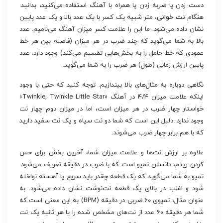
دست زدن یا ضربه زدن پا همراه با آهنگ استفاده می‌کنید، بدانید.
هنگام
نت خوانی
، متر شبیه یک کسر با یک عدد بالا و یک عدد پایین
نشان داده می‌شود. ما این را علامت کسر میزان آهنگ می‌نامیم. عدد
بالا به شما می‌گوید که چند ضرب در هر میزان (فاصله بین هر خط
عمودی که خط حامل را به بخش‌هایی تقسیم می‌کند) وجود دارد. عدد
پایین ارزش زمانی (طول) هر ضرب را به شما می‌گوید.
نگاهی دوباره به مثال‌های بالا بیندازیم. توجه کنید که حتی با وجود
اینکه علامت میزان ۴/۴ در آهنگ «Twinkle, Twinkle Little Star»
خواستار چهار ضرب در هر میزان است، اما در میزان دوم چهار نت
وجود ندارد. دلیل این است که شما دو نت سیاه و یک نت سفید دارید
که با هم برابر چهار ضرب می‌شوند.
علاوه بر ارزش نت‌ها و علامت میزان شما، آخرین بخش برای حس
کردن ریتم، دانستن تمپو است که با ضرب در دقیقه تعریف می‌شود.
تمپو به شما می‌گوید که یک قطعه چقدر باید سریع یا آهسته نواخته
شود و اغلب در بالای یک قطعه نت‌نوشت نشان داده می‌شود. به
عنوان مثال، تمپوی ۶۰ ضربی در دقیقه (BPM) به این معنی است که
شما هر دقیقه ۶۰ عدد از نت‌های مشخص شده را یا هر ثانیه یک نت