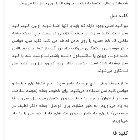
شده‌اند و توالی نت‌ها به ترتیب حروف الفبا روی حامل بالا می‌رود.
کلید سل
دو کلید اصلی وجود دارند که باید با آنها آشنا شوید. اولین کلید، کلید
سل است. کلید سل دارای حرف G تزئینی در سمت چپ است. حلقه
داخلی G، خط «سل» را روی حامل احاطه می کند. کلید سل، فواصل
بالاتر موسیقی را نت‌نگاری می‌کند، بنابراین اگر ساز شما زیر و بم بالایی
مانند فلوت، ویولن یا ساکسیفون داشته باشد، نت‌نوشت شما با کلید
سل نوشته شده است. نت‌های بالاتر روی کیبورد نیز روی کلید سل
نت‌نگاری می‌شوند.
ما از حروف ربطی رایج برای به خاطر سپردن نام نت‌ها برای خطوط و
فواصل کلید سل استفاده می‌کنیم. برای خطوط، جمله (موسم سلامت
سیما را فراخوان) را برای به خاطر سپردن نت‌های می، سل، سی، ر، فا
به یاد می‌آوریم. به طور مشابه، برای فواصل، جمله (فکر لطیف در
موسیقی) را برای به خاطر سپردن نت های فا، لا، دو، می را به یاد
می‌آوریم.
کلید فا