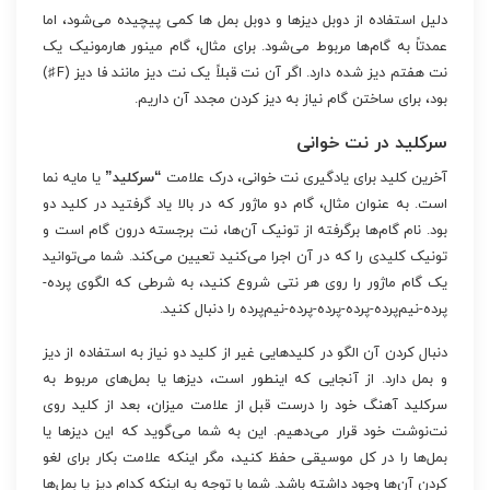
دلیل استفاده از دوبل دیزها و دوبل بمل ها کمی پیچیده می‌شود، اما
عمدتاً به گام‌ها مربوط می‌شود. برای مثال، گام مینور هارمونیک یک
نت هفتم دیز شده دارد. اگر آن نت قبلاً یک نت دیز مانند فا دیز (F♯)
بود، برای ساختن گام نیاز به دیز کردن مجدد آن داریم.
سرکلید در نت خوانی
آخرین کلید برای یادگیری نت خوانی، درک علامت
“سرکلید”
یا مایه نما
است. به عنوان مثال، گام دو ماژور که در بالا یاد گرفتید در کلید دو
بود. نام گام‌ها برگرفته از تونیک آن‌ها، نت برجسته درون گام است و
تونیک کلیدی را که در آن اجرا می‌کنید تعیین می‌کند. شما می‌توانید
یک گام ماژور را روی هر نتی شروع کنید، به شرطی که الگوی پرده-
پرده-نیم‌پرده-پرده-پرده-پرده-نیم‌پرده را دنبال کنید.
دنبال کردن آن الگو در کلیدهایی غیر از کلید دو نیاز به استفاده از دیز
و بمل دارد. از آنجایی که اینطور است، دیزها یا بمل‌های مربوط به
سرکلید آهنگ خود را درست قبل از علامت میزان، بعد از کلید روی
نت‌نوشت خود قرار می‌دهیم. این به شما می‌گوید که این دیزها یا
بمل‌ها را در کل موسیقی حفظ کنید، مگر اینکه علامت بکار برای لغو
کردن آن‌ها وجود داشته باشد. شما با توجه به اینکه کدام دیز یا بمل‌ها