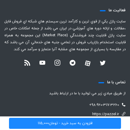
فعاليت ما
سايت پازل يكي از قوي ترين و كارآمد ترين سيستم هاي شبكه اي فروش فايل
،‌مقالات و ارائه دوره هاي آموزشي در ايران مي باشد از جمله امكانات خاص در
سايت پازل قابليت چند فروشندگي (Market Place) اين مجموعه به همراه
قابليت استخدام بازارياب فروش در تمامي جنبه هاي خدماتي آن مي باشد كه
در مقايسه با بسياري از مجموعه هاي مشابه آنرا متمايز و سرآمد مي كند.
تماس با ما
از طريق مبادي زير مي توانيد با ما در ارتباط باشيد
+98-920-317-3260
https://pazzel.ir
افزودن به سبد خرید -
تومان
115,000
support (@) pazzel.ir