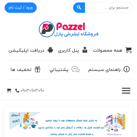
ورود / ثبت نام
پازل
همه محصولات
پنل کاربری
دریافت اپلیکیشن
راهنمای سیستم
پشتيباني
تخفیف ها
09030903090