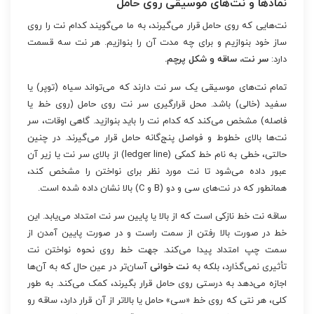
نمادها و نت‌های موسیقی روی حامل
نت‌هایی که روی حامل قرار می‌گیرند، به ما می‌گویند کدام نت را روی
ساز خود بنوازیم و برای چه مدت آن را بنوازیم. هر نت سه قسمت
دارد:
سر نت، ساقه و شکل پرچم.
تمام نت‌های موسیقی یک سر نت دارند که می‌تواند سیاه (توپر) یا
سفید (خالی) باشد. محل قرارگیری سر نت روی حامل (روی خط یا
فاصله) مشخص می‌کند که کدام نت را باید بنوازید. گاهی اوقات، سر
نت‌ها بالای خطوط و فواصل پنج‌گانه حامل قرار می‌گیرند. در چنین
حالتی، خطی به نام خط کمکی (ledger line) از بالای سر نت یا زیر آن
عبور داده می‌شود تا نت مورد نظر برای نواختن را مشخص کند،
همانطور که در نت‌های سی و دو (B و C) بالا نشان داده شده است.
ساقه نت خط نازکی است که از بالا یا پایین سر نت امتداد می‌یابد. این
خط در صورت بالا رفتن از سمت راست و در صورت پایین آمدن از
سمت چپ امتداد پیدا می‌کند. جهت خط روی نحوه نواختن نت
تأثیری نمی‌گذارد، بلکه به
نت خوانی
آسان‌تر در عین حال که به آن‌ها
اجازه می‌دهد به درستی روی حامل قرار بگیرند، کمک می‌کند. به طور
کلی، هر نتی که روی خط «سی» حامل یا بالاتر از آن قرار دارد، ساقه رو