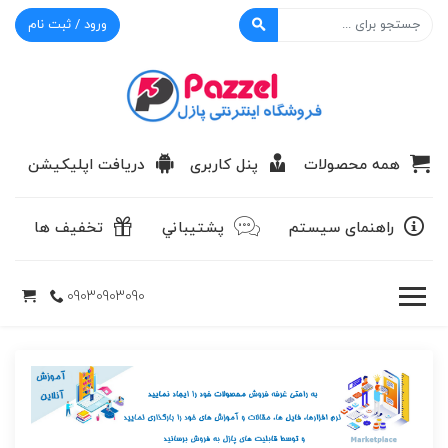
ورود / ثبت نام
پازل
همه محصولات
پنل کاربری
دریافت اپلیکیشن
راهنمای سیستم
پشتيباني
تخفیف ها
09030903090