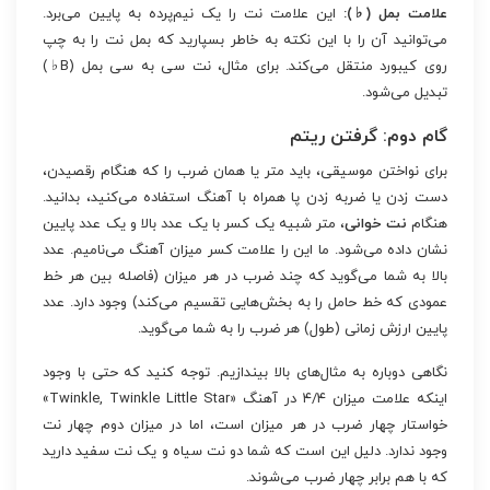
علامت بمل (♭):
این علامت نت را یک نیم‌پرده به پایین می‌برد.
می‌توانید آن را با این نکته به خاطر بسپارید که بمل نت را به چپ
روی کیبورد منتقل می‌کند. برای مثال، نت سی به سی بمل (B♭)
تبدیل می‌شود.
گام دوم: گرفتن ریتم
برای نواختن موسیقی، باید متر یا همان ضرب را که هنگام رقصیدن،
دست زدن یا ضربه زدن پا همراه با آهنگ استفاده می‌کنید، بدانید.
هنگام
نت خوانی
، متر شبیه یک کسر با یک عدد بالا و یک عدد پایین
نشان داده می‌شود. ما این را علامت کسر میزان آهنگ می‌نامیم. عدد
بالا به شما می‌گوید که چند ضرب در هر میزان (فاصله بین هر خط
عمودی که خط حامل را به بخش‌هایی تقسیم می‌کند) وجود دارد. عدد
پایین ارزش زمانی (طول) هر ضرب را به شما می‌گوید.
نگاهی دوباره به مثال‌های بالا بیندازیم. توجه کنید که حتی با وجود
اینکه علامت میزان ۴/۴ در آهنگ «Twinkle, Twinkle Little Star»
خواستار چهار ضرب در هر میزان است، اما در میزان دوم چهار نت
وجود ندارد. دلیل این است که شما دو نت سیاه و یک نت سفید دارید
که با هم برابر چهار ضرب می‌شوند.