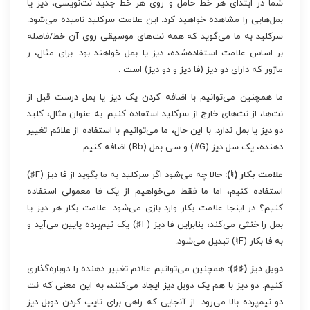
شما در ابتدای هر خط حامل و روی هر خط جدید نت‌نویسی، دیز یا
بمل‌هایی را مشاهده خواهید کرد. این علامت سرکلید نامیده می‌شود.
سرکلید به ما می‌گوید که همه نت‌های موسیقی روی آن خط/فاصله
بر اساس علامت استفاده‌شده، دیز یا بمل خواهند بود. برای مثال، ر
ماژور که دارای دو دیز (فا دیز و دو دیز) است .
ما همچنین می‌توانیم با اضافه کردن یک دیز یا بمل درست قبل از
نت‌ها، از نت‌های خارج از سرکلید استفاده کنیم. به عنوان مثال، کلید
دو دیز یا بمل ندارد. با این حال، ما می‌توانیم با استفاده از علائم تغییر
دهنده، یک سل دیز (G#) و سی بمل (Bb) اضافه کنیم.
علامت بکار (♮):
حالا چه می‌شود اگر سرکلید به ما بگوید از فا دیز (F♯)
استفاده کنیم، اما ما فقط می‌خواهیم از یک فا معمولی استفاده
کنیم؟ در اینجا علامت بکار وارد بازی می‌شود. علامت بکار هر دیز یا
بمل را خنثی می‌کند، بنابراین فا دیز (F♯) یک نیم‌پرده پایین می‌آید و
به فا بکار (F♮) تبدیل می‌شود.
دوبل دیز (♯♯):
همچنین می‌توانیم علائم تغییر دهنده را دوباره‌گذاری
کنیم. دو دیز با هم یک دوبل دیز ایجاد می‌کنند، به این معنی که نت
دو نیم‌پرده بالا می‌رود. از آنجایی که راهی برای تایپ کردن دوبل دیز