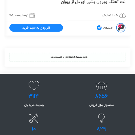
نت آهنگ ویرون بشی ای دل از پوران
205 نمایش
تومان
115,000
pazzel
افزودن به سبد خرید
3114
8656
محصول برای فروش
رضایت خریداران
10
829