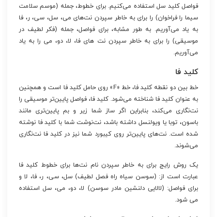
فواصل کلید سل استفاده می‌کنیم. برای خطوط، جمله (موسم سلامت
سیما را فراخوان) را برای به خاطر سپردن نت‌های می، سل، سی، ر، فا
به یاد می‌آوریم. به طور مشابه، برای فواصل، جمله (فکر لطیف در
موسیقی) را برای به خاطر سپردن نت های فا، لا، دو، می را به یاد
می‌آوریم.
کلید فا
خط بین دو نقطه کلید فا، خط «F» روی حامل کلید فا است و همچنین
به عنوان کلید فا شناخته می‌شود. کلید فا، فواصل پایین‌تر موسیقی را
نت‌نگاری می‌کند، بنابراین اگر ساز شما زیر و بم پایین‌تری مانند
باسون، توبا یا ویولنسل داشته باشد، نت‌نوشت شما با کلید فا نوشته
شده است. نت‌های پایین‌تر روی کیبورد شما نیز در کلید فا نت‌نگاری
می‌شوند.
یک روش رایج برای به خاطر سپردن نام نت‌ها برای خطوط کلید فا
عبارت است از: (سوسن سیاه راه فصل لطیف) سل، سی، ر، فا، لا و
برای فواصل: (لالایی دلنشین مادر سوسن) لا، دو، می، سل استفاده
می شود.