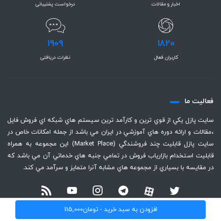
اخبار و مقالات
درخواست پشتیبانی
1909
1820
کاربران فعال
نظرات دریافتی
فعاليت ما
سايت پازل يكي از قوي ترين و كارآمد ترين سيستم هاي شبكه اي فروش فايل
،‌مقالات و ارائه دوره هاي آموزشي در ايران مي باشد از جمله امكانات خاص در
سايت پازل قابليت چند فروشندگي (Market Place) اين مجموعه به همراه
قابليت استخدام بازارياب فروش در تمامي جنبه هاي خدماتي آن مي باشد كه
در مقايسه با بسياري از مجموعه هاي مشابه آنرا متمايز و سرآمد مي كند.
افزودن به سبد خرید -
تومان
115,000