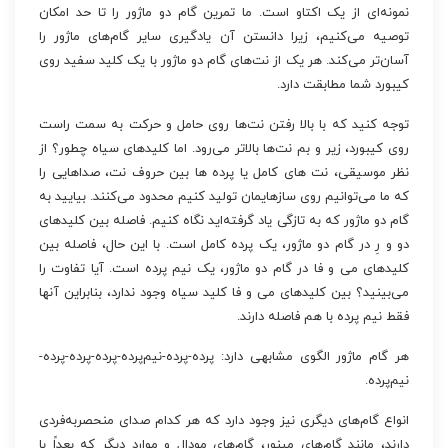
نمونه‌ای از یک اکتاو است. ما تمرین گام دو ماژور را تا حد امکان
توصیه می‌کنیم، زیرا دانستن آن یادگیری سایر گام‌های ماژور را
آسان‌تر می‌کند. هر یک از نت‌های گام دو ماژور با یک کلید سفید روی
کیبورد شما مطابقت دارد.
توجه کنید که با بالا رفتن نت‌ها روی حامل و حرکت به سمت راست
روی کیبورد، زیر و بم نت‌ها بالاتر می‌رود. اما کلیدهای سیاه چطور؟ از
نظر موسیقی، نت های کامل یا پرده ها بین حروف نت، صداهایی را
که ما می‌توانیم روی سازهایمان تولید کنیم محدود می‌کنند. بیایید به
گام دو ماژور که به تازگی یاد گرفته‌اید نگاه کنیم. فاصله بین کلیدهای
دو و رِ در گام دو ماژور، یک پرده کامل است. با این حال، فاصله بین
کلیدهای می و فا در گام دو ماژور، یک نیم پرده است. آیا تفاوت را
می‌بینید؟ بین کلیدهای می و فا کلید سیاه وجود ندارد، بنابراین آنها
فقط نیم پرده با هم فاصله دارند.
هر گام ماژور الگوی مشابهی دارد: پرده-پرده-نیم‌پرده-پرده-پرده-پرده-
نیم‌پرده.
انواع گام‌های دیگری نیز وجود دارد که هر کدام صدای منحصربه‌فردی
دارند، مانند گام‌های مینور، گام‌های مودال و موارد دیگر که بعداً با