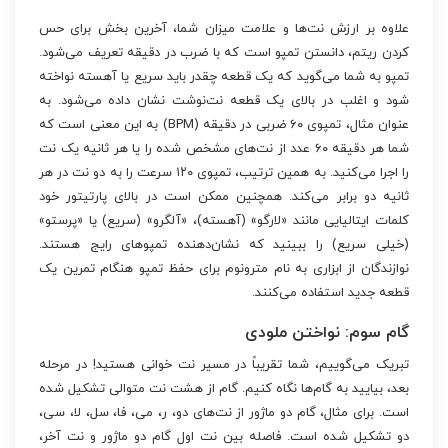
علاوه بر ارزش نت‌ها و علامت میزان شما، آخرین بخش برای حس
کردن ریتم، دانستن تمپو است که با ضرب در دقیقه تعریف می‌شود.
تمپو به شما می‌گوید که یک قطعه چقدر باید سریع یا آهسته نواخته
شود و اغلب در بالای یک قطعه نت‌نوشت نشان داده می‌شود. به
عنوان مثال، تمپوی ۶۰ ضربی در دقیقه (BPM) به این معنی است که
شما هر دقیقه ۶۰ عدد از نت‌های مشخص شده را یا هر ثانیه یک نت
را اجرا می‌کنید. به همین ترتیب، تمپوی ۱۲۰ سرعت را به دو نت در هر
ثانیه دو برابر می‌کند. همچنین ممکن است در بالای پارتیتور خود
کلمات ایتالیایی مانند «لارگو» (آهسته)، «آلگرو» (سریع) یا «پرستو»
(خیلی سریع) را ببینید که نشان‌دهنده تمپوهای رایج هستند.
نوازندگان از ابزاری به نام مترونوم برای حفظ تمپو هنگام تمرین یک
قطعه جدید استفاده می‌کنند.
گام سوم: نواختن ملودی
تبریک می‌گوییم، شما تقریباً در مسیر نت خوانی هستید! در مرحله
بعد، بیایید به گام‌ها نگاه کنیم. گام از هشت نت متوالی تشکیل شده
است. برای مثال، گام دو ماژور از نت‌های دو، ر، می، فا، سل، لا، سی،
دو تشکیل شده است. فاصله بین نت اول گام دو ماژور و نت آخر،