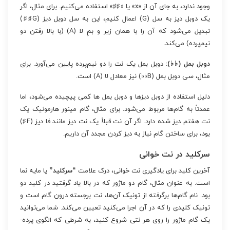
وجود ندارد، به جای آن از «x» یا «♯♯» استفاده می‌کنیم. برای مثال، اگر
یک دوبل دیز به سل (G) اعمال کنیم، این به سل دوبل دیز (G♯♯)
تبدیل می‌شود که آن را با همان زیر و بمِ لا (A) (با بالا رفتن دو
نیم‌پرده) می‌کند.
دوبل بمل (♭♭):
دوبل بمل یک نت را دو نیم‌پرده پایین می‌آورد. برای
مثال، سی دوبل بمل (B♭♭) نیز معادل لا (A) است.
دلیل استفاده از دوبل دیزها و دوبل بمل ها کمی پیچیده می‌شود، اما
عمدتاً به گام‌ها مربوط می‌شود. برای مثال، گام مینور هارمونیک یک
نت هفتم دیز شده دارد. اگر آن نت قبلاً یک نت دیز مانند فا دیز (F♯)
بود، برای ساختن گام نیاز به دیز کردن مجدد آن داریم.
سرکلید در نت خوانی
آخرین کلید برای یادگیری نت خوانی، درک علامت
“سرکلید”
یا مایه نما
است. به عنوان مثال، گام دو ماژور که در بالا یاد گرفتید در کلید دو
بود. نام گام‌ها برگرفته از تونیک آن‌ها، نت برجسته درون گام است و
تونیک کلیدی را که در آن اجرا می‌کنید تعیین می‌کند. شما می‌توانید
یک گام ماژور را روی هر نتی شروع کنید، به شرطی که الگوی پرده-