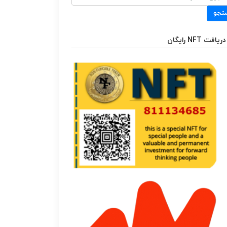
تجو
دریافت NFT رایگان