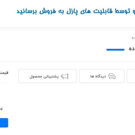
ه
ه
قیمت
دیدگاه ها
پشتیبانی محصول
664 ن
نت
آهنگ