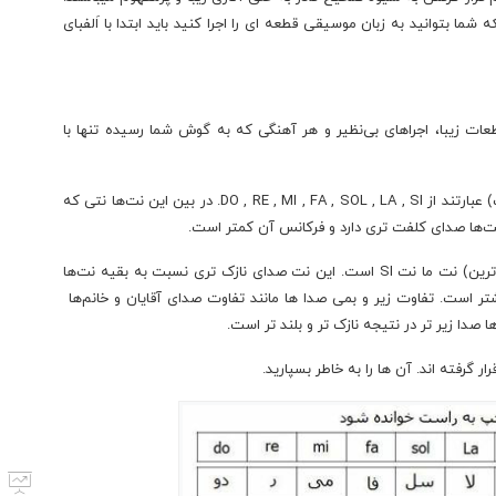
ما بتوانید به زبان موسیقی قطعه ای را اجرا کنید باید ابتدا با اَلفبای
رای ۷ نت میباشد. تمام قطعات زیبا، اجراهای بی‌نظیر و هر آهنگی که به گوش شما رسیده تنها با
نت های موسیقی به ترتیب از بم به زیر (از چپ به راست) عبارتند از DO , RE , MI , FA , SOL , LA , SI. در بین این نت‌ها نتی که
پس در این صورت در بین نت‌های اصلی، زیر ترین (نازک ترین) نت ما نت SI است. این نت صدای نازک تری نسبت به بقیه نت‌ها
تر است. تفاوت زیر و بمی صدا ها مانند تفاوت صدای آقایان و خانم‌ها
ها صدا زیر تر در نتیجه نازک تر و بلند تر است.
گرفته اند. آن ها را به خاطر بسپارید.