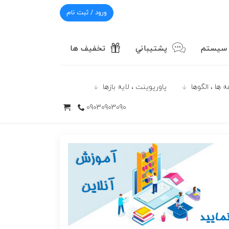
ورود / ثبت نام
 سیستم
پشتيباني
تخفیف ها
 ها ، الگوها
پاورپوينت ، لایه بازها
09030903090