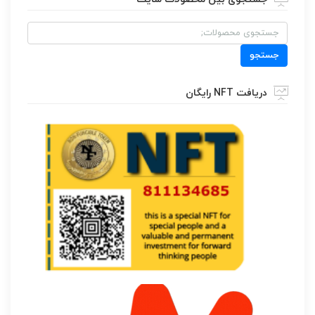
جستجو
برای:
جستجو
دریافت NFT رایگان