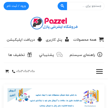
ورود / ثبت نام
پازل
همه محصولات
پنل کاربری
دریافت اپلیکیشن
راهنمای سیستم
پشتيباني
تخفیف ها
09030903090