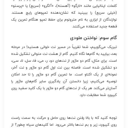
کلمات ایتالیایی مانند «لارگو» (آهسته)، «آلگرو» (سریع) یا «پرستو»
(خیلی سریع) را ببینید که نشان‌دهنده تمپوهای رایج هستند.
نوازندگان از ابزاری به نام مترونوم برای حفظ تمپو هنگام تمرین یک
قطعه جدید استفاده می‌کنند.
گام سوم: نواختن ملودی
تبریک می‌گوییم، شما تقریباً در مسیر نت خوانی هستید! در مرحله
بعد، بیایید به گام‌ها نگاه کنیم. گام از هشت نت متوالی تشکیل شده
است. برای مثال، گام دو ماژور از نت‌های دو، ر، می، فا، سل، لا، سی،
دو تشکیل شده است. فاصله بین نت اول گام دو ماژور و نت آخر،
نمونه‌ای از یک اکتاو است. ما تمرین گام دو ماژور را تا حد امکان
توصیه می‌کنیم، زیرا دانستن آن یادگیری سایر گام‌های ماژور را
آسان‌تر می‌کند. هر یک از نت‌های گام دو ماژور با یک کلید سفید روی
کیبورد شما مطابقت دارد.
توجه کنید که با بالا رفتن نت‌ها روی حامل و حرکت به سمت راست
روی کیبورد، زیر و بم نت‌ها بالاتر می‌رود. اما کلیدهای سیاه چطور؟ از