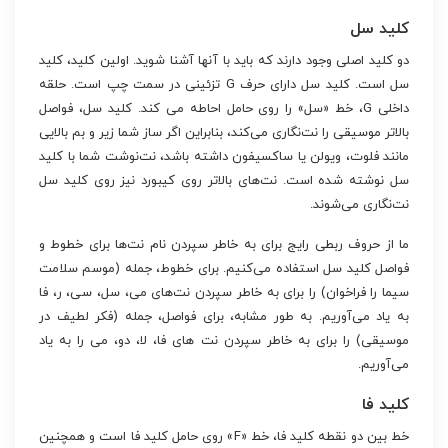
کلید سل
دو کلید اصلی وجود دارند که باید با آنها آشنا شوید. اولین کلید، کلید
سل است. کلید سل دارای حرف G تزئینی در سمت چپ است. حلقه
داخلی G، خط «سل» را روی حامل احاطه می کند. کلید سل، فواصل
بالاتر موسیقی را نت‌نگاری می‌کند، بنابراین اگر ساز شما زیر و بم بالایی
مانند فلوت، ویولن یا ساکسیفون داشته باشد، نت‌نوشت شما با کلید
سل نوشته شده است. نت‌های بالاتر روی کیبورد نیز روی کلید سل
نت‌نگاری می‌شوند.
ما از حروف ربطی رایج برای به خاطر سپردن نام نت‌ها برای خطوط و
فواصل کلید سل استفاده می‌کنیم. برای خطوط، جمله (موسم سلامت
سیما را فراخوان) را برای به خاطر سپردن نت‌های می، سل، سی، ر، فا
به یاد می‌آوریم. به طور مشابه، برای فواصل، جمله (فکر لطیف در
موسیقی) را برای به خاطر سپردن نت های فا، لا، دو، می را به یاد
می‌آوریم.
کلید فا
خط بین دو نقطه کلید فا، خط «F» روی حامل کلید فا است و همچنین