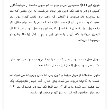
دوبل دیز (♯♯):
همچنین می‌توانیم علائم تغییر دهنده را دوباره‌گذاری
کنیم. دو دیز با هم یک دوبل دیز ایجاد می‌کنند، به این معنی که نت
دو نیم‌پرده بالا می‌رود. از آنجایی که راهی برای تایپ کردن دوبل دیز
وجود ندارد، به جای آن از «x» یا «♯♯» استفاده می‌کنیم. برای مثال، اگر
یک دوبل دیز به سل (G) اعمال کنیم، این به سل دوبل دیز (G♯♯)
تبدیل می‌شود که آن را با همان زیر و بمِ لا (A) (با بالا رفتن دو
نیم‌پرده) می‌کند.
دوبل بمل (♭♭):
دوبل بمل یک نت را دو نیم‌پرده پایین می‌آورد. برای
مثال، سی دوبل بمل (B♭♭) نیز معادل لا (A) است.
دلیل استفاده از دوبل دیزها و دوبل بمل ها کمی پیچیده می‌شود، اما
عمدتاً به گام‌ها مربوط می‌شود. برای مثال، گام مینور هارمونیک یک
نت هفتم دیز شده دارد. اگر آن نت قبلاً یک نت دیز مانند فا دیز (F♯)
بود، برای ساختن گام نیاز به دیز کردن مجدد آن داریم.