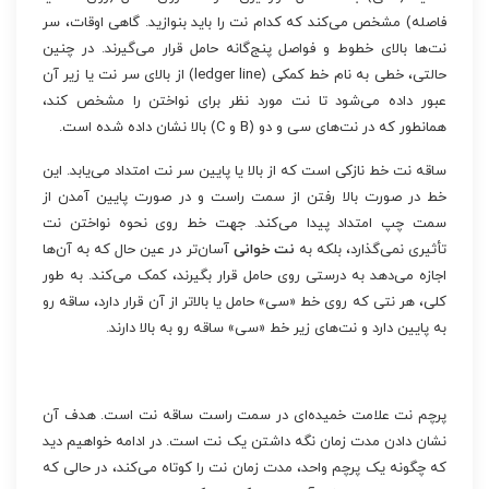
فاصله) مشخص می‌کند که کدام نت را باید بنوازید. گاهی اوقات، سر
نت‌ها بالای خطوط و فواصل پنج‌گانه حامل قرار می‌گیرند. در چنین
حالتی، خطی به نام خط کمکی (ledger line) از بالای سر نت یا زیر آن
عبور داده می‌شود تا نت مورد نظر برای نواختن را مشخص کند،
همانطور که در نت‌های سی و دو (B و C) بالا نشان داده شده است.
ساقه نت خط نازکی است که از بالا یا پایین سر نت امتداد می‌یابد. این
خط در صورت بالا رفتن از سمت راست و در صورت پایین آمدن از
سمت چپ امتداد پیدا می‌کند. جهت خط روی نحوه نواختن نت
تأثیری نمی‌گذارد، بلکه به
نت خوانی
آسان‌تر در عین حال که به آن‌ها
اجازه می‌دهد به درستی روی حامل قرار بگیرند، کمک می‌کند. به طور
کلی، هر نتی که روی خط «سی» حامل یا بالاتر از آن قرار دارد، ساقه رو
به پایین دارد و نت‌های زیر خط «سی» ساقه رو به بالا دارند.
پرچم نت علامت خمیده‌ای در سمت راست ساقه نت است. هدف آن
نشان دادن مدت زمان نگه داشتن یک نت است. در ادامه خواهیم دید
که چگونه یک پرچم واحد، مدت زمان نت را کوتاه می‌کند، در حالی که