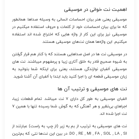
اهمیت نت خوانی در موسیقی
موسیقی یعنی هنر بیان احساسات انسانی به وسیله صداها. همانطور
که ما برای بیان احساسات خود از کلمات و حروف استفاده میکنیم در
موسیقی نیز برای این کار از واژه هایی که اختراع شده اند استفاده
میکنیم. این واژه‌ها همان نت‌های موسیقی هستند.
در موسیقی نت ها در اصل صداهایی هستند که با کنار هم قرار گرفتن
به شیوه صحیح قادر به خلق آثاری زیبا و پرمفهوم میباشند. نت های
موسیقی اَلفبای نوازندگی هستند، یعنی برای اینکه شما بتوانید به
زبان موسیقی قطعه ای را اجرا کنید باید ابتدا با اَلفبای آن آشنا شوید.
نت های موسیقی و ترتیب آن ها
الفبای موسیقی به طور کل دارای ۷ نت میباشد. تمام قطعات زیبا،
اجراهای بی‌نظیر و هر آهنگی که به گوش شما رسیده تنها با همین ۷
نت اجرا شده اند.
نت های موسیقی به ترتیب از بم به زیر (از چپ به راست) عبارتند از
DO , RE , MI , FA , SOL , LA , SI. در بین این نت‌ها نتی که بم‌ترین