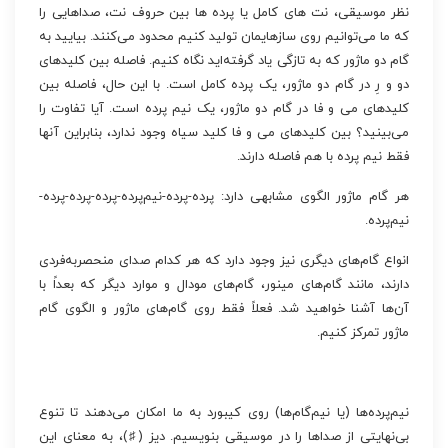
نظر موسیقی، نت های کامل یا پرده ها بین حروف نت، صداهایی را
که ما می‌توانیم روی سازهایمان تولید کنیم محدود می‌کنند. بیایید به
گام دو ماژور که به تازگی یاد گرفته‌اید نگاه کنیم. فاصله بین کلیدهای
دو و رِ در گام دو ماژور، یک پرده کامل است. با این حال، فاصله بین
کلیدهای می و فا در گام دو ماژور، یک نیم پرده است. آیا تفاوت را
می‌بینید؟ بین کلیدهای می و فا کلید سیاه وجود ندارد، بنابراین آنها
فقط نیم پرده با هم فاصله دارند.
هر گام ماژور الگوی مشابهی دارد: پرده-پرده-نیم‌پرده-پرده-پرده-پرده-
نیم‌پرده.
انواع گام‌های دیگری نیز وجود دارد که هر کدام صدای منحصربه‌فردی
دارند، مانند گام‌های مینور، گام‌های مودال و موارد دیگر که بعداً با
آن‌ها آشنا خواهید شد. فعلاً فقط روی گام‌های ماژور و الگوی گام
ماژور تمرکز کنیم.
نیم‌پرده‌ها (یا نیم‌گام‌ها) روی کیبورد به ما امکان می‌دهند تا تنوع
بی‌نهایتی از صداها را در موسیقی بنویسیم. دیز (♯)، به معنای این