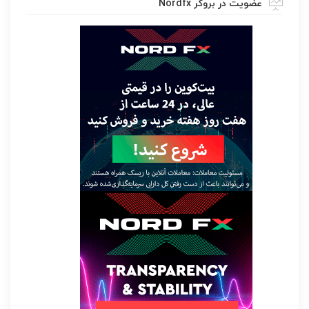
عضویت در بروکر Nordfx