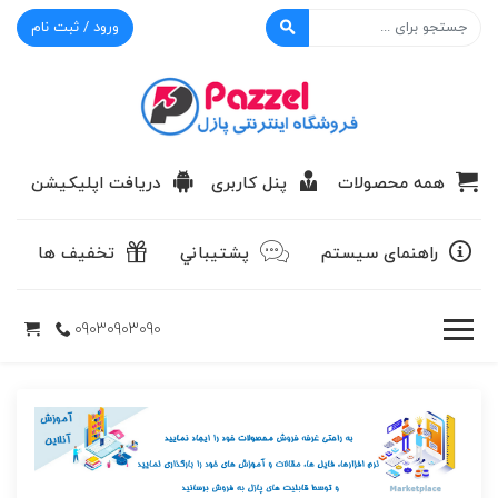
ورود / ثبت نام
پازل
همه محصولات
پنل کاربری
دریافت اپلیکیشن
راهنمای سیستم
پشتيباني
تخفیف ها
09030903090