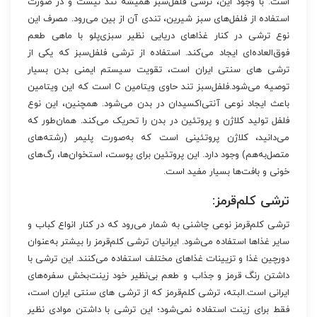
است. با ‏وجود این، ترشی فلفل‌سبز همیشه تند نیست و در صورت
استفاده از فلفل‏‌های سبز شیرین، تندی آن از بین می‌‏رود. مصرف این
نوع ترشی در کنار غذاهای دریایی نظیر سبزی‌پلو با ماهی طعم
فوق‏‌العاده‌‏ای ایجاد می‏‌کند. استفاده از ترشی فلفل‌سبز که یکی از
ترشی های سنتی ایران است، تقویت سیستم ایمنی بدن بسیار
توصیه می‏‌شود.فلفل‌سبز تند حاوی ویتامین C است که این ویتامین
باعث ایجاد نوعی آنتی‌‏اکسیدان در بدن می‏‌شود. همچنین، این نوع
فلفل تولید کلاژن و پروتئین در بدن را تحریک می‌‏کند. همان‏‌طور که
می‌‏دانید، کلاژن پروتئینی است که به‌‏صورت پلیمر (رشته‏‌های
متصل‏‌به‌‏هم) وجود دارد. این پروتئین برای پوست، استخوان‏‌ها، رگ‌‏های
خونی و بافت‌‏ها بسیار مفید است.
ترشی کلم‌قرمز:
ترشی کلم‌قرمز نوعی چاشنی به شمار می‏‌رود که در کنار انواع کباب و
سایر غذاها استفاده می‏‌شود. ایرانیان ترشی کلم‌قرمز را بیشتر به‏‌عنوان
دورچین غذا و تزیینات غذاهای مختلف استفاده می‏‌کنند. این ترشی با
داشتن رنگ قرمز و جذاب و طعم بی‌‏نظیر خود زینت‌‏بخش سفره‌‏های
ایرانی است.البته، ترشی کلم‌قرمز که از ترشی های سنتی ایران است،
فقط برای زینت استفاده نمی‌‏شود؛ این ترشی با داشتن موادی نظیر