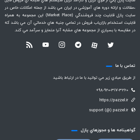
سايت پازل يكي از قوي ترين و كارآمد ترين سيستم هاي شبكه اي فروش فايل
،‌مقالات و ارائه دوره هاي آموزشي در ايران مي باشد از جمله امكانات خاص در
سايت پازل قابليت چند فروشندگي (Market Place) اين مجموعه به همراه
قابليت استخدام بازارياب فروش در تمامي جنبه هاي خدماتي آن مي باشد كه
در مقايسه با بسياري از مجموعه هاي مشابه آنرا متمايز و سرآمد مي كند.
تماس با ما
از طريق مبادي زير مي توانيد با ما در ارتباط باشيد
+98-920-317-3260
https://pazzel.ir
support (@) pazzel.ir
گواهينامه ها و مجوزهاي پازل