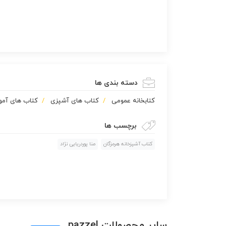
دسته بندی ها
كتابخانه عمومی
کتاب های آشپزی
کتاب های آم
برچسب ها
کتاب آشپزخانه هرمزگان
منا پوردریایی نژاد
سایر محصولات pazzel