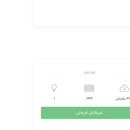
pazzel
مایش
233
1
غیرقابل فروش