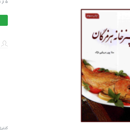
کتاب 
5
از
1
کتاب 
كنترل