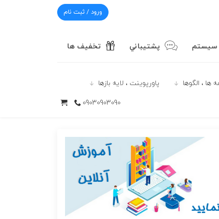
ورود / ثبت نام
 سیستم
پشتيباني
تخفیف ها
 ها ، الگوها
پاورپوينت ، لایه بازها
09030903090