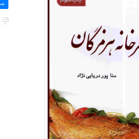
برای:
جس