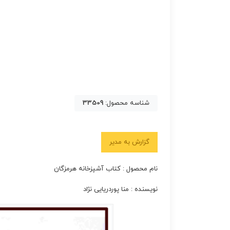
شناسه محصول:
33509
گزارش به مدیر
نام محصول : کتاب آشپزخانه هرمزگان
نویسنده : منا پوردریایی نژاد