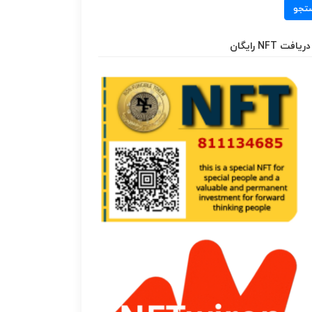
تجو
دریافت NFT رایگان