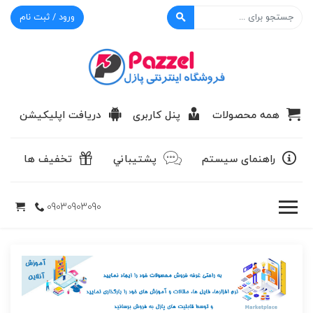
ورود / ثبت نام
پازل
همه محصولات
پنل کاربری
دریافت اپلیکیشن
راهنمای سیستم
پشتيباني
تخفیف ها
09030903090