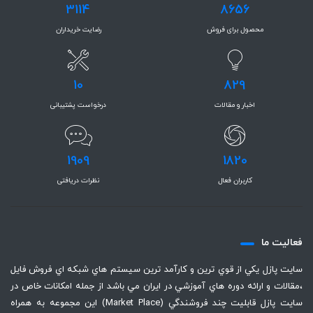
3114
8656
محصول برای فروش
رضایت خریداران
10
829
اخبار و مقالات
درخواست پشتیبانی
1909
1820
کاربران فعال
نظرات دریافتی
فعاليت ما
سايت پازل يكي از قوي ترين و كارآمد ترين سيستم هاي شبكه اي فروش فايل
،‌مقالات و ارائه دوره هاي آموزشي در ايران مي باشد از جمله امكانات خاص در
سايت پازل قابليت چند فروشندگي (Market Place) اين مجموعه به همراه