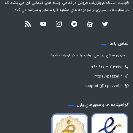
قابليت استخدام بازارياب فروش در تمامي جنبه هاي خدماتي آن مي باشد كه
در مقايسه با بسياري از مجموعه هاي مشابه آنرا متمايز و سرآمد مي كند.
تماس با ما
از طريق مبادي زير مي توانيد با ما در ارتباط باشيد
+98-920-317-3260
https://pazzel.ir
support (@) pazzel.ir
گواهينامه ها و مجوزهاي پازل