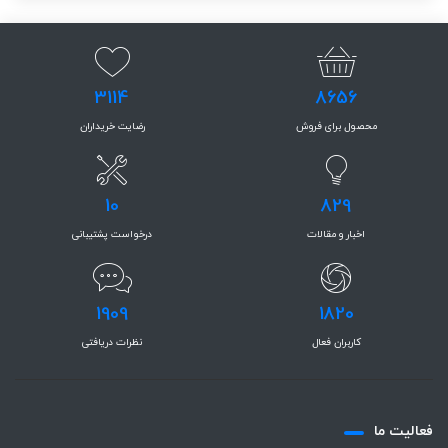
3114
8656
محصول برای فروش
رضایت خریداران
10
829
اخبار و مقالات
درخواست پشتیبانی
1909
1820
کاربران فعال
نظرات دریافتی
فعاليت ما