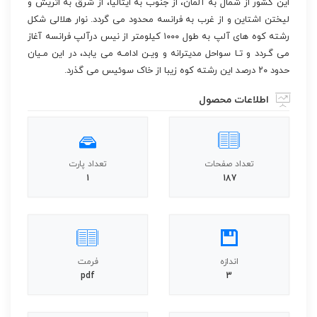
این کشور از شمال به آلمان، از جنوب به ایتالیا، از شرق به اتریش و
لیختن اشتاین و از غرب به فرانسه محدود می گردد. نوار هلالی شکل
رشته کوه های آلپ به طول ۱۰۰۰ کیلومتر از نیس درآلپ فرانسه آغاز
می گـردد و تـا سواحل مدیترانه و ویـن ادامـه می یابد، در این مـیان
حدود ۲۰ درصد این رشته کوه زیبا از خاک سوئیس می گذرد.
اطلاعات محصول
تعداد صفحات
تعداد پارت
1
187
اندازه
فرمت
pdf
3