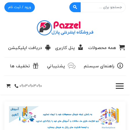
ورود / ثبت نام
پازل
همه محصولات
پنل کاربری
دریافت اپلیکیشن
راهنمای سیستم
پشتيباني
تخفیف ها
09030903090