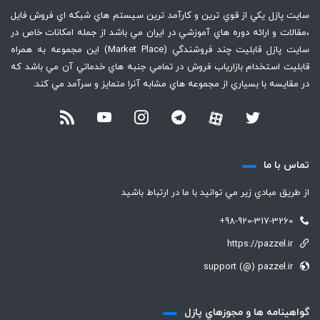
سايت پازل يكي از قوي ترين و كارآمد ترين سيستم هاي شبكه اي فروش فايل
،‌مقالات و ارائه دوره هاي آموزشي در ايران مي باشد از جمله امكانات خاص در
سايت پازل قابليت چند فروشندگي (Market Place) اين مجموعه به همراه
قابليت استخدام بازارياب فروش در تمامي جنبه هاي خدماتي آن مي باشد كه
در مقايسه با بسياري از مجموعه هاي مشابه آنرا متمايز و سرآمد مي كند.
تماس با ما
از طريق مبادي زير مي توانيد با ما در ارتباط باشيد
+98-920-317-3260
https://pazzel.ir
support (@) pazzel.ir
گواهينامه ها و مجوزهاي پازل