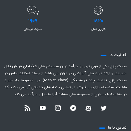
1909
1820
کاربران فعال
نظرات دریافتی
فعاليت ما
سايت پازل يكي از قوي ترين و كارآمد ترين سيستم هاي شبكه اي فروش فايل
،‌مقالات و ارائه دوره هاي آموزشي در ايران مي باشد از جمله امكانات خاص در
سايت پازل قابليت چند فروشندگي (Market Place) اين مجموعه به همراه
قابليت استخدام بازارياب فروش در تمامي جنبه هاي خدماتي آن مي باشد كه
در مقايسه با بسياري از مجموعه هاي مشابه آنرا متمايز و سرآمد مي كند.
تماس با ما