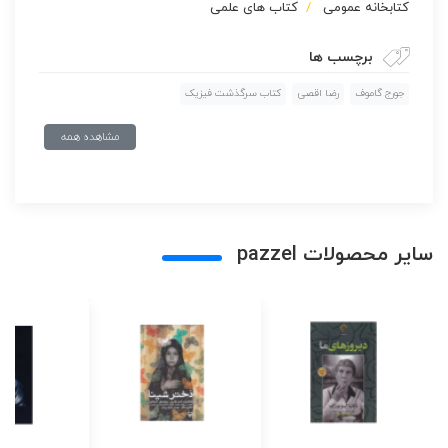
كتابخانه عمومی
کتاب های علمی
برچسب ها
جورج گاموف
رضا اقصی
کتاب سرگذشت فیزیک
مشاهده همه
سایر محصولات pazzel