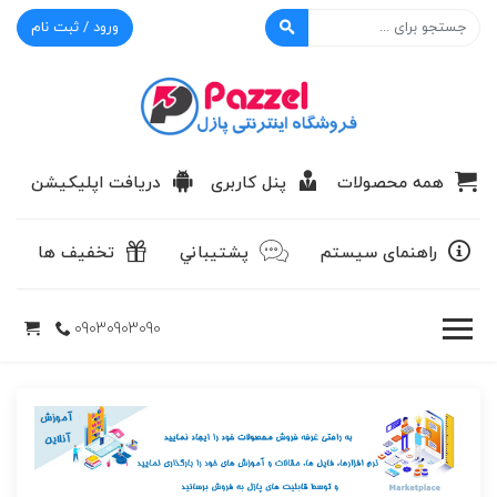
ورود / ثبت نام
پازل
همه محصولات
پنل کاربری
دریافت اپلیکیشن
راهنمای سیستم
پشتيباني
تخفیف ها
09030903090