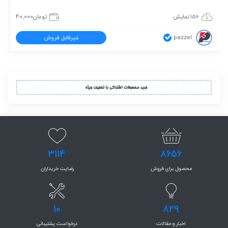
156 نمایش
تومان
40,000
pazzel
غیرقابل فروش
3114
8656
محصول برای فروش
رضایت خریداران
10
829
اخبار و مقالات
درخواست پشتیبانی