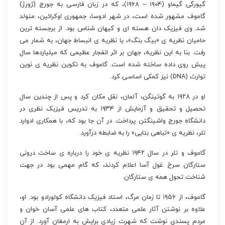
گیورگی گیماو (۱۹۰۴ – ۱۹۶۸)، که در زبان فارسی به جورج (ژورژ)
گاموف مشهور شده است، در شهر ادوسا، جمهوری اوکرائین، متولد
شد. وی فیزیک دان هسته ای و کیهان شناس بود. از برجسته ترین
حامیان نظریه ی «بیگ بنگ»، یا نظریه ی انبساط جهان، به شمار می
رفت. بنا به این نظریه، جهان بر اثر انفجار عظیمی که میلیاردها سال
پیش روی داده ساخته شده است. گاموف به تکوین نظریه ی نوین
توارث (DNA) نیز کمکی اساسی کرد.
او در ۱۹۲۸ به گوتینگن، آلمان، نقل مکان کرد و پس از چندین سال
تحصیل و تحقیق و آزمایش از ۱۹۳۴ به تدریس فیزیک نظری در
دانشگاه جورج واشینگتن پرداخت. در آن جا بود که، با همکاری ادوارد
تلر، نظریه ی «تباهی بتایی» را به ضابطه درآورد.
گاموف و تلر در سال ۱۹۴۲ نظریه ی خود را درباره ی ساخت درونی
ستارگان سرخ غول آسا اعلام کردند، که گام مهمی بود در جهت
شناخت تحول همه ی ستارگان.
گاموف، از ۱۹۵۶ تا زمان مرگ، استاد فیزیک دانشگاه کولورادو بود. او،
علاوه بر نوشتن آثار علمی متعدد، کتاب های علمی آسان خوان و
مردم پسندی نوشت که شهرت زیادی برایش به ارمغان آورد. از آن