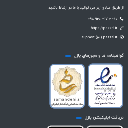
از طريق مبادي زير مي توانيد با ما در ارتباط باشيد
+98-920-317-3260
https://pazzel.ir
support (@) pazzel.ir
گواهينامه ها و مجوزهاي پازل
دريافت اپليكيشن پازل