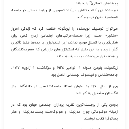
پ‍ی‍ون‍ده‍ای ان‍س‍ان‍ی)” را بخواند .
نویسنده این کتاب تلاش می‌کند تصویری از روابط انسانی در جامعه
«معاصر» مدرن ترسیم کند.
می‌توان توصیف نویسنده را این‌گونه خلاصه کرد که زندگی امروز
«متغیر» است، زیرا سلسله‌مراتب‌های اجتماعی زمان کافی برای
شکل‌گیری یا انحلال فوری ندارند، زیرا ایدئولوژی یا ایده‌ها فقط تأثیری
گذرا دارند و به این دلیل که استراتژی‌های بازاریابی که مصرف‌کنندگان
را هدف قرار می‌دهند، بیممصرف هستند.
زیگمونت باومن متولد ۱۹ نوامبر ۱۹۲۵ و درگذشته ۹ ژانویه ۲۰۱۷،
جامعه‌شناس و فیلسوف لهستانی الاصل بود.
وی از سال ۱۹۷۱ به عنوان استاد جامعه‌شناسی در دانشگاه لیدز
انگستان مشغول به کار شد.
باومن یکی از برجسته‌ترین نظریه پردازان اجتماعی جهان بود که در
زمینه موضوعاتی چون مدرنیته و هولوکاست، پست‌مدرنیته و هنر
پسانوگرا کتاب نوشت.