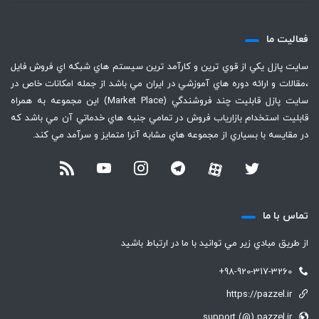
فعاليت ما
سايت پازل يكي از قوي ترين و كارآمد ترين سيستم هاي شبكه اي فروش فايل
،‌مقالات و ارائه دوره هاي آموزشي در ايران مي باشد از جمله امكانات خاص در
سايت پازل قابليت چند فروشندگي (Market Place) اين مجموعه به همراه
قابليت استخدام بازارياب فروش در تمامي جنبه هاي خدماتي آن مي باشد كه
در مقايسه با بسياري از مجموعه هاي مشابه آنرا متمايز و سرآمد مي كند.
تماس با ما
از طريق مبادي زير مي توانيد با ما در ارتباط باشيد
+98-920-317-3260
https://pazzel.ir
support (@) pazzel.ir