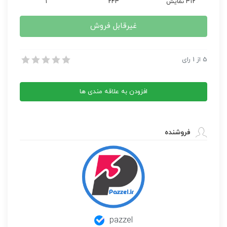
312 نمایش
243
1
غیرقابل فروش
کتاب عشق سیال
5
از
1
رای
کتاب عشق سیال
افزودن به علاقه مندی ها
فروشنده
pazzel