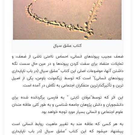
کتاب عشق سیال
ضعف عجیب پیوندهای انسانی، احساس ناامنی ناشی از ضعف، و
تمایلات متضاد برای سفت کردن پیوندها و در عین حال سست نگه
داشتن آنها، موضوعات اصلی این کتاب “عشق سیال (در ب‍اب ن‍اپ‍ای‍داری
پ‍ی‍ون‍ده‍ای ان‍س‍ان‍ی)” است که توسط زیگمونت باومن، یکی از اصیل
ترین و تأثیرگذارترین متفکران اجتماعی به نگاش در آمده است.
این اثر که توسط”عرفان ثابتی ” به فارسی برگردانده شده برای
دانشجویان و دانش پژوهان جامعه شناسی و به طور کلی علاقه مندان
علوم اجتماعی و انسانی بسیار مورد توجه خواهد بود.
به هر کسی که علاقه مند به تغییر ماهیت روابط انسانی است
پیشنهاد میشود که این کتاب “عشق سیال (در ب‍اب ن‍اپ‍ای‍داری