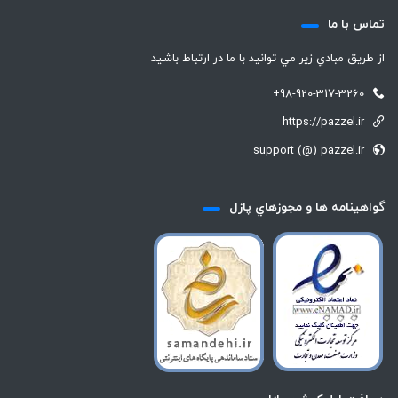
تماس با ما
از طريق مبادي زير مي توانيد با ما در ارتباط باشيد
+98-920-317-3260
https://pazzel.ir
support (@) pazzel.ir
گواهينامه ها و مجوزهاي پازل