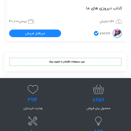
کتاب دیروزی های ما
156 نمایش
تومان
40,000
pazzel
غیرقابل فروش
3114
8656
محصول برای فروش
رضایت خریداران