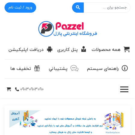
ورود / ثبت نام
پازل
همه محصولات
پنل کاربری
دریافت اپلیکیشن
راهنمای سیستم
پشتيباني
تخفیف ها
09030903090