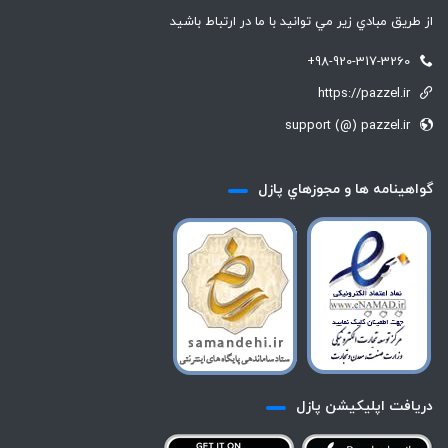
از طريق مبادي زير مي توانيد با ما در ارتباط باشيد
+98-920-317-3260
https://pazzel.ir
support (@) pazzel.ir
گواهينامه ها و مجوزهاي پازل
دريافت اپليكيشن پازل