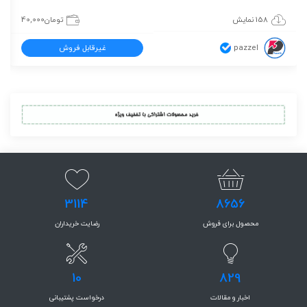
158 نمایش
تومان
40,000
pazzel
غیرقابل فروش
3114
8656
محصول برای فروش
رضایت خریداران
10
829
اخبار و مقالات
درخواست پشتیبانی