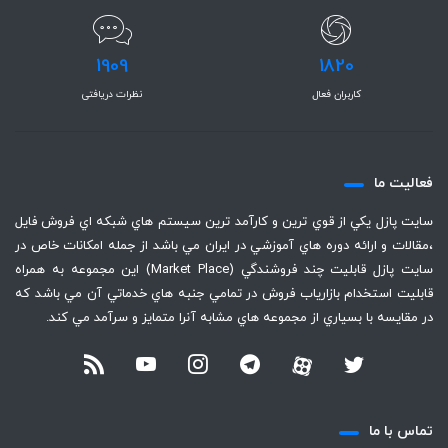
1909
1820
کاربران فعال
نظرات دریافتی
فعاليت ما
سايت پازل يكي از قوي ترين و كارآمد ترين سيستم هاي شبكه اي فروش فايل
،‌مقالات و ارائه دوره هاي آموزشي در ايران مي باشد از جمله امكانات خاص در
سايت پازل قابليت چند فروشندگي (Market Place) اين مجموعه به همراه
قابليت استخدام بازارياب فروش در تمامي جنبه هاي خدماتي آن مي باشد كه
در مقايسه با بسياري از مجموعه هاي مشابه آنرا متمايز و سرآمد مي كند.
تماس با ما