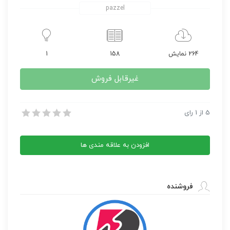
pazzel
264 نمایش
158
1
غیرقابل فروش
کتاب Chromebook User Manual
5
از
1
رای
کتاب Chromebook User Manual
افزودن به علاقه مندی ها
فروشنده