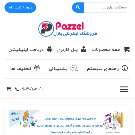
ورود / ثبت نام
پازل
همه محصولات
پنل کاربری
دریافت اپلیکیشن
راهنمای سیستم
پشتيباني
تخفیف ها
09030903090