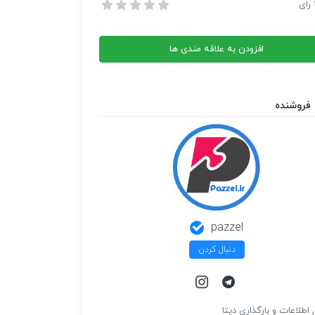
HHS.07 
رای
HHS.07 
افزودن به علاقه مندی ها
فروشنده
pazzel
دنبال کردن
 اطلاعات و بارگذاري ديتا