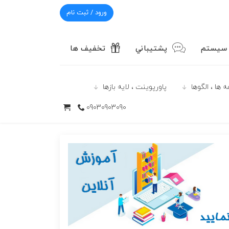
ورود / ثبت نام
 سیستم
پشتيباني
تخفیف ها
 ها ، الگوها
پاورپوينت ، لایه بازها
09030903090