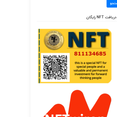
تجو
دریافت NFT رایگان