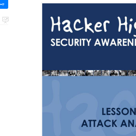
برای:
جس