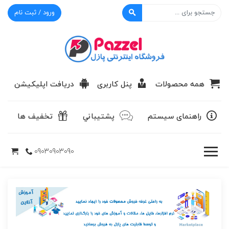
ورود / ثبت نام
پازل
همه محصولات
پنل کاربری
دریافت اپلیکیشن
راهنمای سیستم
پشتيباني
تخفیف ها
09030903090