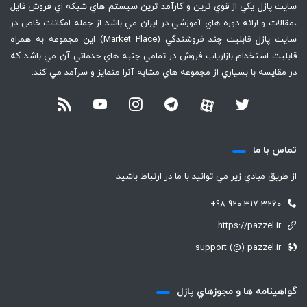
سايت پازل يكي از قوي ترين و كارآمد ترين سيستم هاي شبكه اي فروش فايل
،‌مقالات و ارائه دوره هاي آموزشي در ايران مي باشد از جمله امكانات خاص در
سايت پازل قابليت چند فروشندگي (Market Place) اين مجموعه به همراه
قابليت استخدام بازارياب فروش در تمامي جنبه هاي خدماتي آن مي باشد كه
در مقايسه با بسياري از مجموعه هاي مشابه آنرا متمايز و سرآمد مي كند.
تماس با ما
از طريق مبادي زير مي توانيد با ما در ارتباط باشيد
+98-920-317-3260
https://pazzel.ir
support (@) pazzel.ir
گواهينامه ها و مجوزهاي پازل