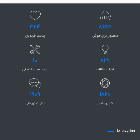
3114
8656
محصول برای فروش
رضایت خریداران
10
829
اخبار و مقالات
درخواست پشتیبانی
1909
1820
کاربران فعال
نظرات دریافتی
فعاليت ما