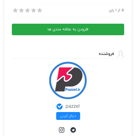
بورس
اندیکاتورهای معاملاتی بورس – فارکس سری V
5
از
1
رای
–
اندیکاتورهای معاملاتی بورس – فارکس سری V
فارکس
سری
افزودن به علاقه مندی ها
V
عدد
فروشنده
pazzel
دنبال کردن