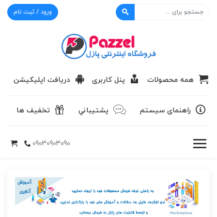
ورود / ثبت نام
پازل
همه محصولات
پنل کاربری
دریافت اپلیکیشن
راهنمای سیستم
پشتيباني
تخفیف ها
09030903090