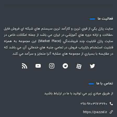
فعاليت ما
سايت پازل يكي از قوي ترين و كارآمد ترين سيستم هاي شبكه اي فروش فايل
،‌مقالات و ارائه دوره هاي آموزشي در ايران مي باشد از جمله امكانات خاص در
سايت پازل قابليت چند فروشندگي (Market Place) اين مجموعه به همراه
قابليت استخدام بازارياب فروش در تمامي جنبه هاي خدماتي آن مي باشد كه
در مقايسه با بسياري از مجموعه هاي مشابه آنرا متمايز و سرآمد مي كند.
تماس با ما
از طريق مبادي زير مي توانيد با ما در ارتباط باشيد
+98-920-317-3260
https://pazzel.ir