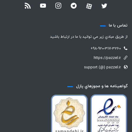
تماس با ما
از طريق مبادي زير مي توانيد با ما در ارتباط باشيد
+98-920-317-3260
https://pazzel.ir
support (@) pazzel.ir
گواهينامه ها و مجوزهاي پازل