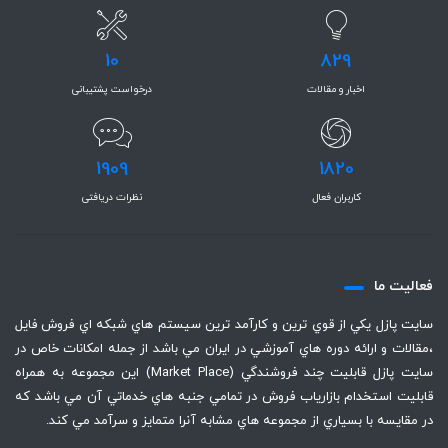
10
829
اخبار و مقالات
درخواست پشتیبانی
1909
1820
کاربران فعال
نظرات دریافتی
فعاليت ما
سايت پازل يكي از قوي ترين و كارآمد ترين سيستم هاي شبكه اي فروش فايل
،‌مقالات و ارائه دوره هاي آموزشي در ايران مي باشد از جمله امكانات خاص در
سايت پازل قابليت چند فروشندگي (Market Place) اين مجموعه به همراه
قابليت استخدام بازارياب فروش در تمامي جنبه هاي خدماتي آن مي باشد كه
در مقايسه با بسياري از مجموعه هاي مشابه آنرا متمايز و سرآمد مي كند.