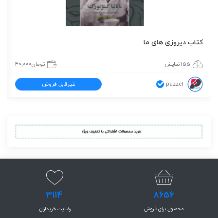
کتاب دیروزی های ما
155 نمایش
تومان
40,000
pazzel
غیرقابل فروش
3114
8656
محصول برای فروش
رضایت خریداران