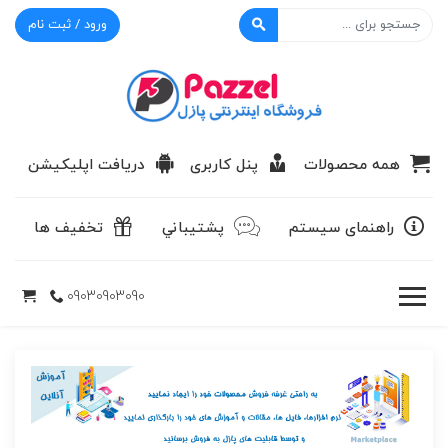
ورود / ثبت نام
پازل
همه محصولات
پنل کاربری
دریافت اپلیکیشن
راهنمای سیستم
پشتيباني
تخفیف ها
09030903090