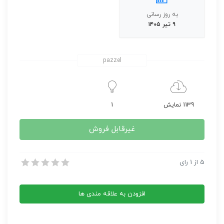
به روز رسانی
۹ تیر ۱۴۰۵
pazzel
1139 نمایش
1
غیرقابل فروش
تکنولوژی هانی پات و هانی نت
5
از
1
رای
تکنولوژی هانی پات و هانی نت
افزودن به علاقه مندی ها