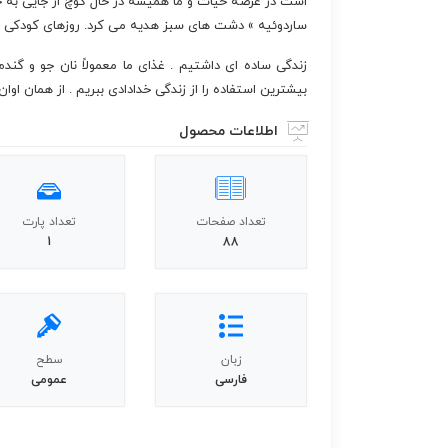
است در عرصه حیات و ما همیشه در حال کوچ از جایی به ج
ساردوئیه » دشت های سبز هدیه می کرد. روزهای کودکی
زندگی ساده ای داشتیم . غذای ما معمولاً نان جو و گندم
بیشترین استفاده را از زندگی خدادادی ببریم . از همان اوا
اطلاعات محصول
تعداد صفحات
تعداد پارت
1
88
زبان
سطح
فارسی
عمومی