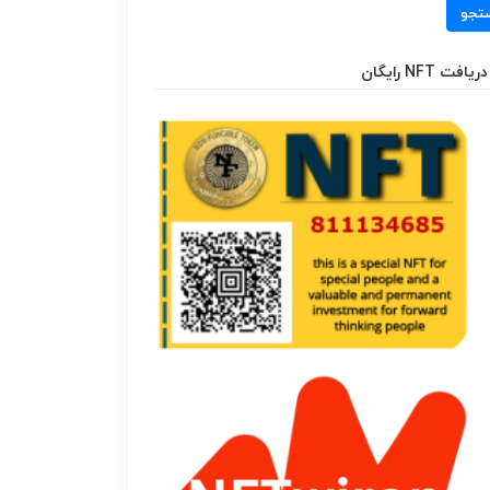
تجو
دریافت NFT رایگان