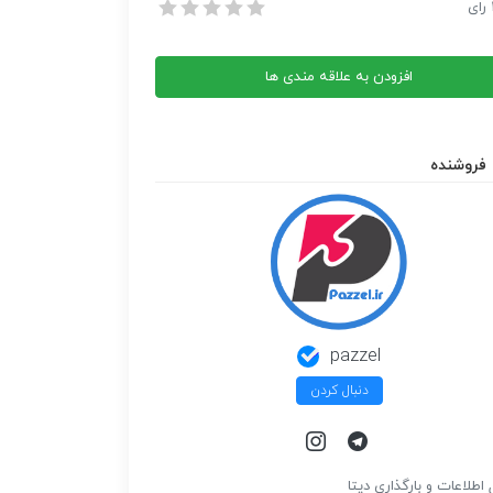
لشکر
رای
لشکر
افزودن به علاقه مندی ها
فروشنده
pazzel
دنبال کردن
 اطلاعات و بارگذاري ديتا