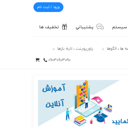
ورود / ثبت نام
 سیستم
پشتيباني
تخفیف ها
 ها ، الگوها
پاورپوينت ، لایه بازها
09030903090