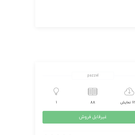
pazzel
مایش
88
1
غیرقابل فروش