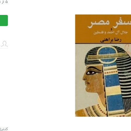
سفر م
5
از
1
سفر م
كنترل