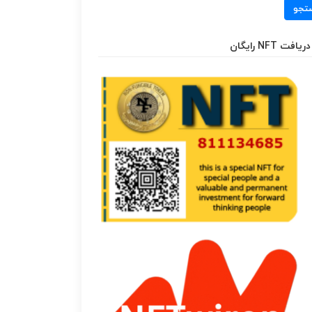
تجو
دریافت NFT رایگان