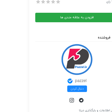
صر و جلال آل احمد و فلسطین
رای
صر و جلال آل احمد و فلسطین
افزودن به علاقه مندی ها
فروشنده
pazzel
دنبال کردن
 اطلاعات و بارگذاري ديتا