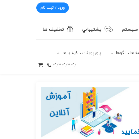
ورود / ثبت نام
 سیستم
پشتيباني
تخفیف ها
 ها ، الگوها
پاورپوينت ، لایه بازها
09030903090