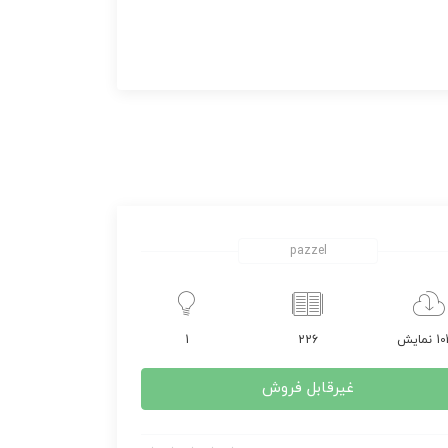
pazzel
مایش
226
1
غیرقابل فروش