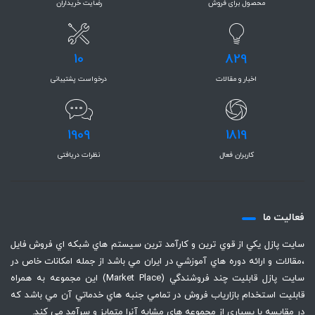
محصول برای فروش
رضایت خریداران
10
829
اخبار و مقالات
درخواست پشتیبانی
1909
1819
کاربران فعال
نظرات دریافتی
فعاليت ما
سايت پازل يكي از قوي ترين و كارآمد ترين سيستم هاي شبكه اي فروش فايل
،‌مقالات و ارائه دوره هاي آموزشي در ايران مي باشد از جمله امكانات خاص در
سايت پازل قابليت چند فروشندگي (Market Place) اين مجموعه به همراه
قابليت استخدام بازارياب فروش در تمامي جنبه هاي خدماتي آن مي باشد كه
در مقايسه با بسياري از مجموعه هاي مشابه آنرا متمايز و سرآمد مي كند.