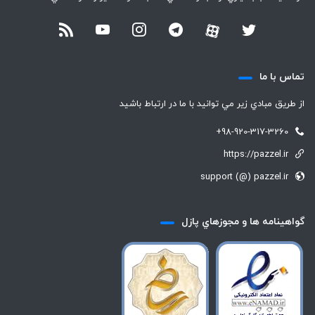
تماس با ما
از طريق مبادي زير مي توانيد با ما در ارتباط باشيد
+98-920-317-3260
https://pazzel.ir
support (@) pazzel.ir
گواهينامه ها و مجوزهاي پازل