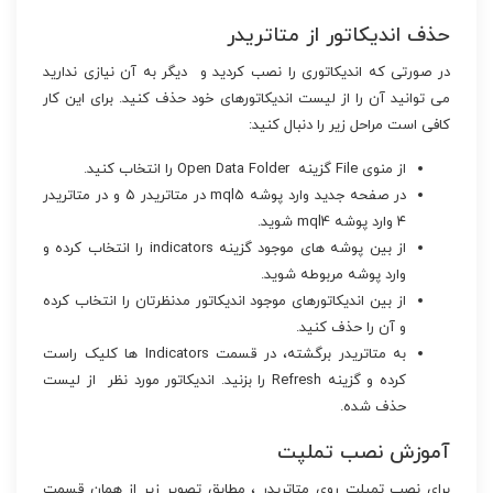
حذف اندیکاتور از متاتریدر
در صورتی که اندیکاتوری را نصب کردید و دیگر به آن نیازی ندارید
می توانید آن را از لیست اندیکاتورهای خود حذف کنید. برای این کار
کافی است مراحل زیر را دنبال کنید:
از منوی File گزینه Open Data Folder را انتخاب کنید.
در صفحه جدید وارد پوشه mql5 در متاتریدر ۵ و در متاتریدر
۴ وارد پوشه mql4 شوید.
از بین پوشه های موجود گزینه indicators را انتخاب کرده و
وارد پوشه مربوطه شوید.
از بین اندیکاتورهای موجود اندیکاتور مدنظرتان را انتخاب کرده
و آن را حذف کنید.
به متاتریدر برگشته، در قسمت Indicators ها کلیک راست
کرده و گزینه Refresh را بزنید. اندیکاتور مورد نظر از لیست
حذف شده.
آموزش نصب تملپت
برای نصب تمپلت روی متاتریدر ، مطابق تصویر زیر از همان قسمت