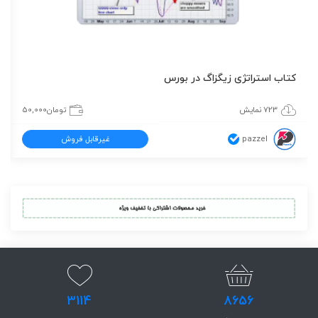
کتاب استراتژی زیگزاگ در بورس
723 نمایش
تومان
50,000
pazzel
غیرقابل فروش
3114
8656