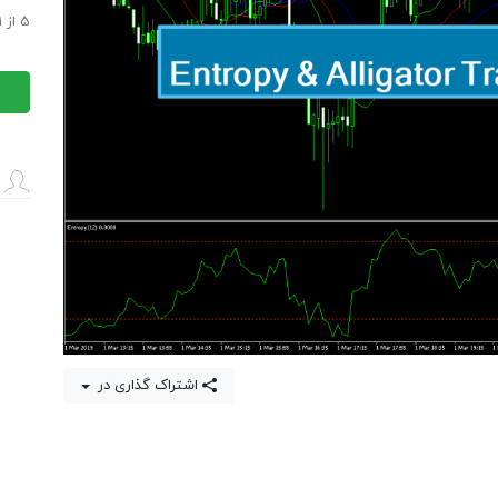
tropy
سیستم معاملاتی
5
از
1
&
سیستم معاملاتی
gator
ading
stem
عدد
اشتراک گذاری در